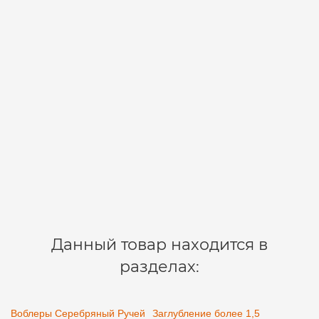
Воблер TIK 35 SSV-TI DD - 20 SI/0.6-6.0m/3g/35mm
12-01-1179
1
390 р.
В корзину
Данный товар находится в
разделах:
Воблеры Серебряный Ручей
Заглубление более 1,5