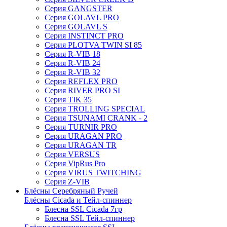
Серия GANGSTER
Серия GOLAVL PRO
Серия GOLAVL S
Серия INSTINCT PRO
Серия PLOTVA TWIN SI 85
Серия R-VIB 18
Серия R-VIB 24
Серия R-VIB 32
Серия REFLEX PRO
Серия RIVER PRO SI
Серия TIK 35
Серия TROLLING SPECIAL
Серия TSUNAMI CRANK - 2
Серия TURNIR PRO
Серия URAGAN PRO
Серия URAGAN TR
Серия VERSUS
Серия VipRus Pro
Серия VIRUS TWITCHING
Серия Z-VIB
Блёсны Серебряный Ручей
Блёсны Cicada и Тейл-спиннер
Блесна SSL Cicada 7гр
Блесна SSL Тейл-спиннер