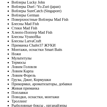
Воблеры Lucky John
Воблеры Duel / Yo-Zuri (japan)
Воблеры SureCatch (Singapore)
Воблеры German
Поверхностные Воблеры Mad Fish
Блесны Mad Fish
Стики Mad Fish
Хлюпо-Поппер Mad Fish
Блесны Vyunoffka
Блесны LarvaCraft
Приманка Chafer37 ЖУКИ
Монтажи, оснастки Smart Baits
Ножи
Мультитулы
Термосы
Ловим Головля
Ловим Карпа
Ловим Форель
Грузы, Джиг, Кормушки
Прикормки, ароматизаторы, добавки
Живая приманка
Поплавки
Поводки, оснастки, монтажи
Троллинг
Рыболовные боксы , органайзеры