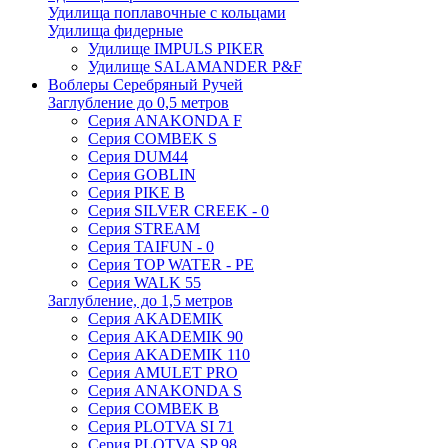
Удилища поплавочные с кольцами
Удилища фидерные
Удилище IMPULS PIKER
Удилище SALAMANDER P&F
Воблеры Серебряный Ручей
Заглубление до 0,5 метров
Серия ANAKONDA F
Серия COMBEK S
Серия DUM44
Серия GOBLIN
Серия PIKE B
Серия SILVER CREEK - 0
Серия STREAM
Серия TAIFUN - 0
Серия TOP WATER - PE
Серия WALK 55
Заглубление, до 1,5 метров
Серия AKADEMIK
Серия AKADEMIK 90
Серия AKADEMIK 110
Серия AMULET PRO
Серия ANAKONDA S
Серия COMBEK B
Серия PLOTVA SI 71
Серия PLOTVA SP 98