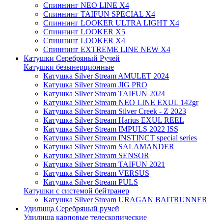
Спиннинг NEO LINE X4
Спиннинг TAIFUN SPECIAL X4
Спиннинг LOOKER ULTRA LIGHT X4
Спиннинг LOOKER X5
Спиннинг LOOKER X4
Спиннинг EXTREME LINE NEW X4
Катушки Серебряный Ручей
Катушки безынерционные
Катушка Silver Stream AMULET 2024
Катушка Silver Stream JIG PRO
Катушка Silver Stream TAIFUN 2024
Катушка Silver Stream NEO LINE EXUL 142gr
Катушка Silver Stream Silver Creek - Z 2023
Катушка Silver Stream Harius EXUL REEL
Катушка Silver Stream IMPULS 2022 ISS
Катушка Silver Stream INSTINCT special series
Катушка Silver Stream SALAMANDER
Катушка Silver Stream SENSOR
Катушка Silver Stream TAIFUN 2021
Катушка Silver Stream VERSUS
Катушка Silver Stream PULS
Катушки с системой бейтранер
Катушка Silver Stream URAGAN BAITRUNNER
Удилища Серебряный ручей
Удилища карповые телескопические