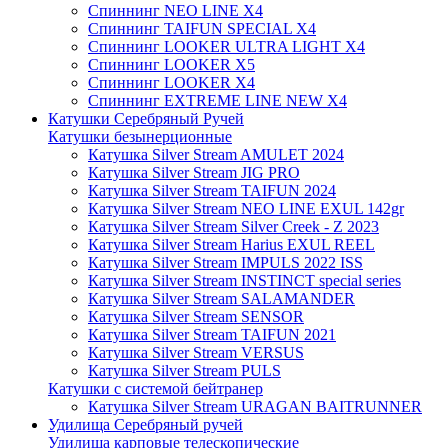
Спиннинг NEO LINE X4
Спиннинг TAIFUN SPECIAL X4
Спиннинг LOOKER ULTRA LIGHT X4
Спиннинг LOOKER X5
Спиннинг LOOKER X4
Спиннинг EXTREME LINE NEW X4
Катушки Серебряный Ручей
Катушки безынерционные
Катушка Silver Stream AMULET 2024
Катушка Silver Stream JIG PRO
Катушка Silver Stream TAIFUN 2024
Катушка Silver Stream NEO LINE EXUL 142gr
Катушка Silver Stream Silver Creek - Z 2023
Катушка Silver Stream Harius EXUL REEL
Катушка Silver Stream IMPULS 2022 ISS
Катушка Silver Stream INSTINCT special series
Катушка Silver Stream SALAMANDER
Катушка Silver Stream SENSOR
Катушка Silver Stream TAIFUN 2021
Катушка Silver Stream VERSUS
Катушка Silver Stream PULS
Катушки с системой бейтранер
Катушка Silver Stream URAGAN BAITRUNNER
Удилища Серебряный ручей
Удилища карповые телескопические