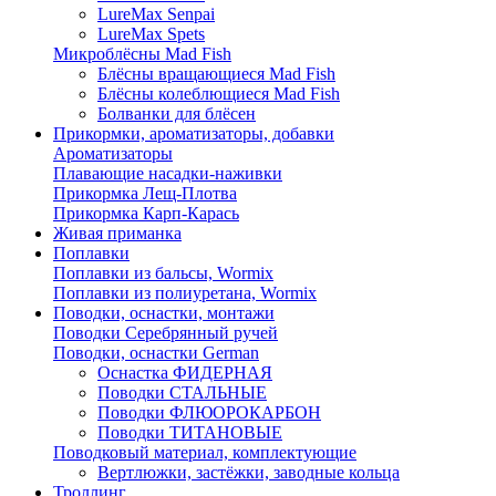
LureMax Senpai
LureMax Spets
Микроблёсны Mad Fish
Блёсны вращающиеся Mad Fish
Блёсны колеблющиеся Mad Fish
Болванки для блёсен
Прикормки, ароматизаторы, добавки
Ароматизаторы
Плавающие насадки-наживки
Прикормка Лещ-Плотва
Прикормка Карп-Карась
Живая приманка
Поплавки
Поплавки из бальсы, Wormix
Поплавки из полиуретана, Wormix
Поводки, оснастки, монтажи
Поводки Серебрянный ручей
Поводки, оснастки German
Оснастка ФИДЕРНАЯ
Поводки СТАЛЬНЫЕ
Поводки ФЛЮОРОКАРБОН
Поводки ТИТАНОВЫЕ
Поводковый материал, комплектующие
Вертлюжки, застёжки, заводные кольца
Троллинг