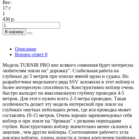
Вес:
17 г
1
430 р.
В корзину
Описание
Вопрос-ответ
0
Модель TURNIR PRO вне всякого сомнения будет интересна
любителям ловли на" дорожку". Стабильная работа на
глубинах до 5 метров при поиске ямной щуки и судака. Но
разработчики модельного ряда SSV заложили в этот воблер и
более интересную способность. Конструктивно воблер очень
быстро выходит на максимальную глубину проводки 4-5
метров. Для этого нужно всего 2-3 метра проводки. Такая
особенность делает эту модель интересной при ловле на
глубоких омутках небольших речек, где вся проводка может
составлять 10-15 метров. Очень хорошо зарекомендовал себя
воблер и при ловле на "бровках" с резкими перепадами
глубин. Конструктивно воблер значительно менее склонен к
зацепам , чем другие воблеры. Соотношение рабочего угла
наклона воблера, длины лопасти и точки крепления тройника