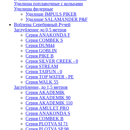
Удилища поплавочные с кольцами
Удилища фидерные
Удилище IMPULS PIKER
Удилище SALAMANDER P&F
Воблеры Серебряный Ручей
Заглубление до 0,5 метров
Серия ANAKONDA F
Серия COMBEK S
Серия DUM44
Серия GOBLIN
Серия PIKE B
Серия SILVER CREEK - 0
Серия STREAM
Серия TAIFUN - 0
Серия TOP WATER - PE
Серия WALK 55
Заглубление, до 1,5 метров
Серия AKADEMIK
Серия AKADEMIK 90
Серия AKADEMIK 110
Серия AMULET PRO
Серия ANAKONDA S
Серия COMBEK B
Серия PLOTVA SI 71
Серия PLOTVA SP 98