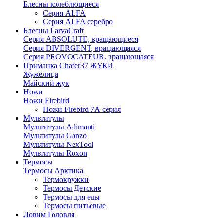
Блесны колеблющиеся
Серия ALFA
Серия ALFA серебро
Блесны LarvaCraft
Серия ABSOLUTE, вращающиеся
Серия DIVERGENT, вращающаяся
Серия PROVOCATEUR. вращающаяся
Приманка Chafer37 ЖУКИ
Жужелица
Майский жук
Ножи
Ножи Firebird
Ножи Firebird 7А серия
Мультитулы
Мультитулы Adimanti
Мультитулы Ganzo
Мультитулы NexTool
Мультитулы Roxon
Термосы
Термосы Арктика
Термокружки
Термосы Детские
Термосы для еды
Термосы питьевые
Ловим Головля