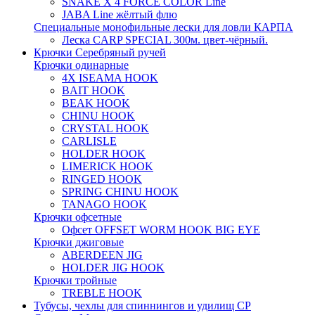
SNAKE X 4 FORCE COLOR Line
JABA Line жёлтый флю
Специальные монофильные лески для ловли КАРПА
Леска CARP SPECIAL 300м. цвет-чёрный.
Крючки Серебряный ручей
Крючки одинарные
4X ISEAMA HOOK
BAIT HOOK
BEAK HOOK
CHINU HOOK
CRYSTAL HOOK
CARLISLE
HOLDER HOOK
LIMERICK HOOK
RINGED HOOK
SPRING CHINU HOOK
TANAGO HOOK
Крючки офсетные
Офсет OFFSET WORM HOOK BIG EYE
Крючки джиговые
ABERDEEN JIG
HOLDER JIG HOOK
Крючки тройные
TREBLE HOOK
Тубусы, чехлы для спиннингов и удилищ СР