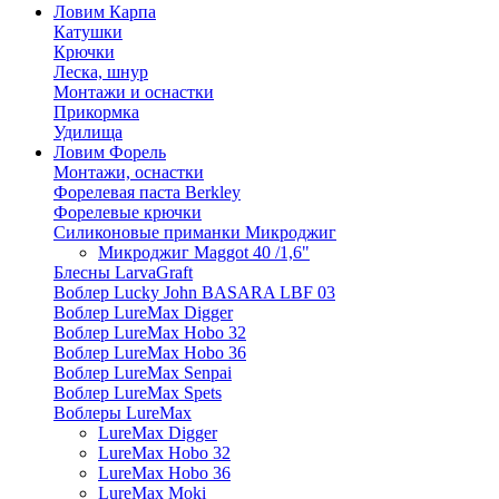
Ловим Карпа
Катушки
Крючки
Леска, шнур
Монтажи и оснастки
Прикормка
Удилища
Ловим Форель
Монтажи, оснастки
Форелевая паста Berkley
Форелевые крючки
Силиконовые приманки Микроджиг
Микроджиг Maggot 40 /1,6"
Блесны LarvaGraft
Воблер Lucky John BASARA LBF 03
Воблер LureMax Digger
Воблер LureMax Hobo 32
Воблер LureMax Hobo 36
Воблер LureMax Senpai
Воблер LureMax Spets
Воблеры LureMax
LureMax Digger
LureMax Hobo 32
LureMax Hobo 36
LureMax Moki