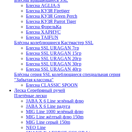
Блёсны вращающиеся SSL
Блесна AGLIA-S
Блесна КУЗЯ Firetiger
Блесна КУЗЯ Green Perch
Блесна КУЗЯ Parrot Tiger
Блесна ФорельКа
Блесна ХАРИУС
Блесна TAIFUN
Блёсны колеблющиеся Кастмастер SSL
Блесна SSL URAGAN 7гр
Блесна SSL URAGAN 15гр
Блесна SSL URAGAN 20гр
Блесна SSL URAGAN 30гр
Блесна SSL URAGAN 40гр
Блёсны серия SSL колеблющиеся специальная серия
"Забытая классика"
Блесна CLASSIC SPOON
Леска Серебряный ручей
Плетёные лески
JABA X 6 Line зелёный флю
JABA X 6 Line радуга
MIG Line 1000 зелёный флю
MIG Line жёлтый флю 150m
MIG Line серый 150m
NEO Line