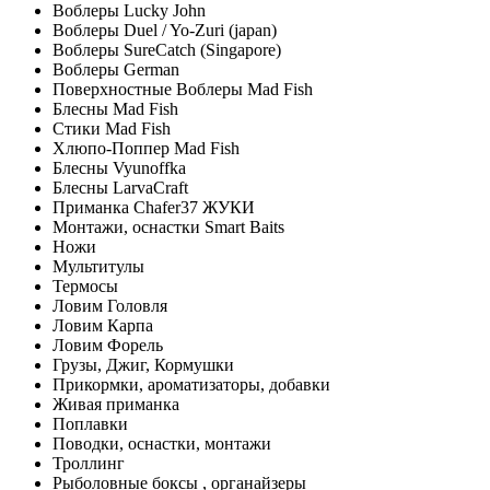
Воблеры Lucky John
Воблеры Duel / Yo-Zuri (japan)
Воблеры SureCatch (Singapore)
Воблеры German
Поверхностные Воблеры Mad Fish
Блесны Mad Fish
Стики Mad Fish
Хлюпо-Поппер Mad Fish
Блесны Vyunoffka
Блесны LarvaCraft
Приманка Chafer37 ЖУКИ
Монтажи, оснастки Smart Baits
Ножи
Мультитулы
Термосы
Ловим Головля
Ловим Карпа
Ловим Форель
Грузы, Джиг, Кормушки
Прикормки, ароматизаторы, добавки
Живая приманка
Поплавки
Поводки, оснастки, монтажи
Троллинг
Рыболовные боксы , органайзеры