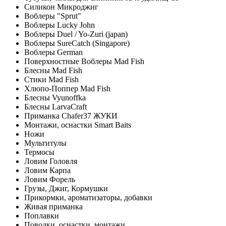
Силикон Микроджиг
Воблеры "Sprut"
Воблеры Lucky John
Воблеры Duel / Yo-Zuri (japan)
Воблеры SureCatch (Singapore)
Воблеры German
Поверхностные Воблеры Mad Fish
Блесны Mad Fish
Стики Mad Fish
Хлюпо-Поппер Mad Fish
Блесны Vyunoffka
Блесны LarvaCraft
Приманка Chafer37 ЖУКИ
Монтажи, оснастки Smart Baits
Ножи
Мультитулы
Термосы
Ловим Головля
Ловим Карпа
Ловим Форель
Грузы, Джиг, Кормушки
Прикормки, ароматизаторы, добавки
Живая приманка
Поплавки
Поводки, оснастки, монтажи