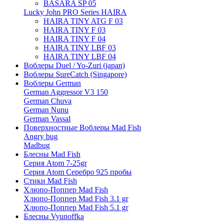
BASARA SP 05
Lucky John PRO Series HAIRA
HAIRA TINY ATG F 03
HAIRA TINY F 03
HAIRA TINY F 04
HAIRA TINY LBF 03
HAIRA TINY LBF 04
Воблеры Duel / Yo-Zuri (japan)
Воблеры SureCatch (Singapore)
Воблеры German
German Aggressor V3 150
German Chuva
German Nunu
German Vassal
Поверхностные Воблеры Mad Fish
Angry bug
Madbug
Блесны Mad Fish
Серия Atom 7-25gr
Серия Atom Серебро 925 пробы
Стики Mad Fish
Хлюпо-Поппер Mad Fish
Хлюпо-Поппер Mad Fish 3.1 gr
Хлюпо-Поппер Mad Fish 5.1 gr
Блесны Vyunoffka