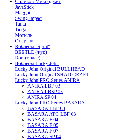
Силикон Микроджиг
JavaStick
Maggot
Swing Impact
Tanta
Tioga
Мотыль
Опарыш
Воблеры "Sprut"
BEETLE (жук)
Bori (малас)
Воблеры Lucky John
Lucky John Original BULLHEAD
Lucky John Original SHAD CRAFT
Lucky John PRO Series ANIRA
ANIRA LBF 03
ANIRA LBSP 03
ANIRA SP 04
Lucky John PRO Series BASARA
BASARA LBF 03
BASARA ATG LBF 03
BASARA F 04
BASARA F 05
BASARA F 07
BASARA SP 04