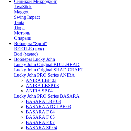
Силикон Микроджиг
JavaStick
Maggot
Swing Impact
Tanta
Tioga
Мотыль
Опарыш
Воблеры "Sprut"
BEETLE (жук)
Bori (малас)
Воблеры Lucky John
Lucky John Original BULLHEAD
Lucky John Original SHAD CRAFT
Lucky John PRO Series ANIRA
ANIRA LBF 03
ANIRA LBSP 03
ANIRA SP 04
Lucky John PRO Series BASARA
BASARA LBF 03
BASARA ATG LBF 03
BASARA F 04
BASARA F 05
BASARA F 07
BASARA SP 04