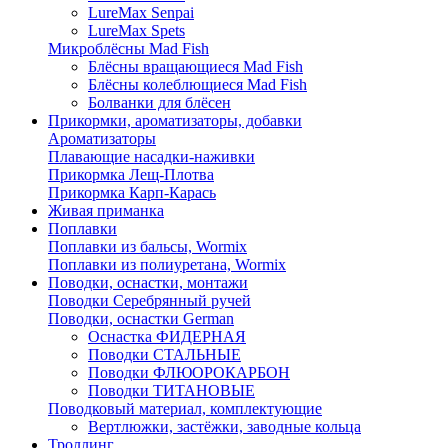
LureMax Senpai
LureMax Spets
Микроблёсны Mad Fish
Блёсны вращающиеся Mad Fish
Блёсны колеблющиеся Mad Fish
Болванки для блёсен
Прикормки, ароматизаторы, добавки
Ароматизаторы
Плавающие насадки-наживки
Прикормка Лещ-Плотва
Прикормка Карп-Карась
Живая приманка
Поплавки
Поплавки из бальсы, Wormix
Поплавки из полиуретана, Wormix
Поводки, оснастки, монтажи
Поводки Серебрянный ручей
Поводки, оснастки German
Оснастка ФИДЕРНАЯ
Поводки СТАЛЬНЫЕ
Поводки ФЛЮОРОКАРБОН
Поводки ТИТАНОВЫЕ
Поводковый материал, комплектующие
Вертлюжки, застёжки, заводные кольца
Троллинг