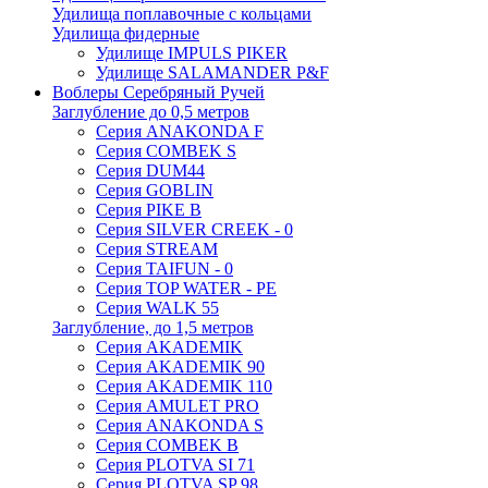
Удилища поплавочные с кольцами
Удилища фидерные
Удилище IMPULS PIKER
Удилище SALAMANDER P&F
Воблеры Серебряный Ручей
Заглубление до 0,5 метров
Серия ANAKONDA F
Серия COMBEK S
Серия DUM44
Серия GOBLIN
Серия PIKE B
Серия SILVER CREEK - 0
Серия STREAM
Серия TAIFUN - 0
Серия TOP WATER - PE
Серия WALK 55
Заглубление, до 1,5 метров
Серия AKADEMIK
Серия AKADEMIK 90
Серия AKADEMIK 110
Серия AMULET PRO
Серия ANAKONDA S
Серия COMBEK B
Серия PLOTVA SI 71
Серия PLOTVA SP 98