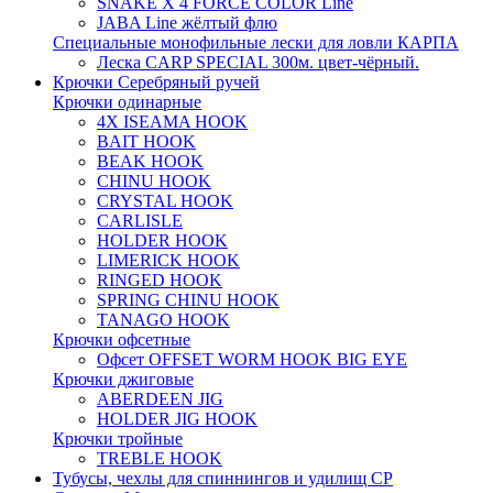
SNAKE X 4 FORCE COLOR Line
JABA Line жёлтый флю
Специальные монофильные лески для ловли КАРПА
Леска CARP SPECIAL 300м. цвет-чёрный.
Крючки Серебряный ручей
Крючки одинарные
4X ISEAMA HOOK
BAIT HOOK
BEAK HOOK
CHINU HOOK
CRYSTAL HOOK
CARLISLE
HOLDER HOOK
LIMERICK HOOK
RINGED HOOK
SPRING CHINU HOOK
TANAGO HOOK
Крючки офсетные
Офсет OFFSET WORM HOOK BIG EYE
Крючки джиговые
ABERDEEN JIG
HOLDER JIG HOOK
Крючки тройные
TREBLE HOOK
Тубусы, чехлы для спиннингов и удилищ СР