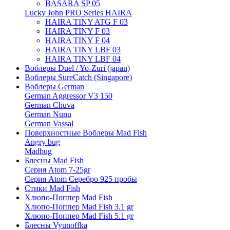
BASARA SP 05
Lucky John PRO Series HAIRA
HAIRA TINY ATG F 03
HAIRA TINY F 03
HAIRA TINY F 04
HAIRA TINY LBF 03
HAIRA TINY LBF 04
Воблеры Duel / Yo-Zuri (japan)
Воблеры SureCatch (Singapore)
Воблеры German
German Aggressor V3 150
German Chuva
German Nunu
German Vassal
Поверхностные Воблеры Mad Fish
Angry bug
Madbug
Блесны Mad Fish
Серия Atom 7-25gr
Серия Atom Серебро 925 пробы
Стики Mad Fish
Хлюпо-Поппер Mad Fish
Хлюпо-Поппер Mad Fish 3.1 gr
Хлюпо-Поппер Mad Fish 5.1 gr
Блесны Vyunoffka