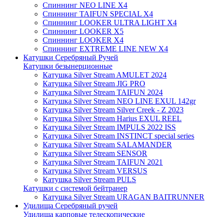
Спиннинг NEO LINE X4
Спиннинг TAIFUN SPECIAL X4
Спиннинг LOOKER ULTRA LIGHT X4
Спиннинг LOOKER X5
Спиннинг LOOKER X4
Спиннинг EXTREME LINE NEW X4
Катушки Серебряный Ручей
Катушки безынерционные
Катушка Silver Stream AMULET 2024
Катушка Silver Stream JIG PRO
Катушка Silver Stream TAIFUN 2024
Катушка Silver Stream NEO LINE EXUL 142gr
Катушка Silver Stream Silver Creek - Z 2023
Катушка Silver Stream Harius EXUL REEL
Катушка Silver Stream IMPULS 2022 ISS
Катушка Silver Stream INSTINCT special series
Катушка Silver Stream SALAMANDER
Катушка Silver Stream SENSOR
Катушка Silver Stream TAIFUN 2021
Катушка Silver Stream VERSUS
Катушка Silver Stream PULS
Катушки с системой бейтранер
Катушка Silver Stream URAGAN BAITRUNNER
Удилища Серебряный ручей
Удилища карповые телескопические