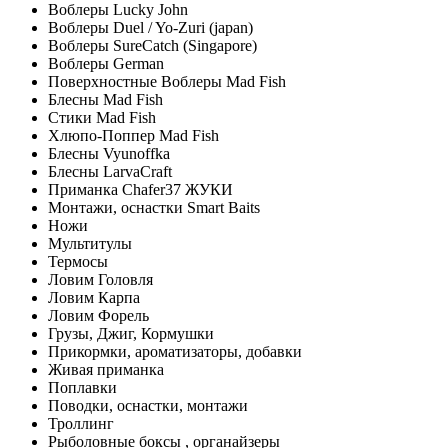
Воблеры Lucky John
Воблеры Duel / Yo-Zuri (japan)
Воблеры SureCatch (Singapore)
Воблеры German
Поверхностные Воблеры Mad Fish
Блесны Mad Fish
Стики Mad Fish
Хлюпо-Поппер Mad Fish
Блесны Vyunoffka
Блесны LarvaCraft
Приманка Chafer37 ЖУКИ
Монтажи, оснастки Smart Baits
Ножи
Мультитулы
Термосы
Ловим Головля
Ловим Карпа
Ловим Форель
Грузы, Джиг, Кормушки
Прикормки, ароматизаторы, добавки
Живая приманка
Поплавки
Поводки, оснастки, монтажи
Троллинг
Рыболовные боксы , органайзеры