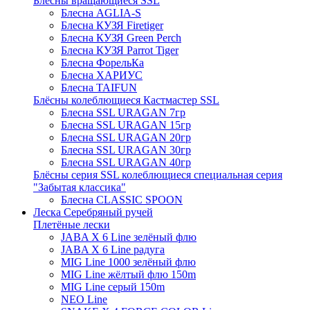
Блёсны вращающиеся SSL
Блесна AGLIA-S
Блесна КУЗЯ Firetiger
Блесна КУЗЯ Green Perch
Блесна КУЗЯ Parrot Tiger
Блесна ФорельКа
Блесна ХАРИУС
Блесна TAIFUN
Блёсны колеблющиеся Кастмастер SSL
Блесна SSL URAGAN 7гр
Блесна SSL URAGAN 15гр
Блесна SSL URAGAN 20гр
Блесна SSL URAGAN 30гр
Блесна SSL URAGAN 40гр
Блёсны серия SSL колеблющиеся специальная серия
"Забытая классика"
Блесна CLASSIC SPOON
Леска Серебряный ручей
Плетёные лески
JABA X 6 Line зелёный флю
JABA X 6 Line радуга
MIG Line 1000 зелёный флю
MIG Line жёлтый флю 150m
MIG Line серый 150m
NEO Line