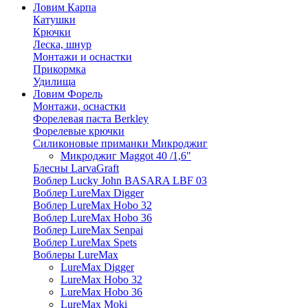
Ловим Карпа
Катушки
Крючки
Леска, шнур
Монтажи и оснастки
Прикормка
Удилища
Ловим Форель
Монтажи, оснастки
Форелевая паста Berkley
Форелевые крючки
Силиконовые приманки Микроджиг
Микроджиг Maggot 40 /1,6"
Блесны LarvaGraft
Воблер Lucky John BASARA LBF 03
Воблер LureMax Digger
Воблер LureMax Hobo 32
Воблер LureMax Hobo 36
Воблер LureMax Senpai
Воблер LureMax Spets
Воблеры LureMax
LureMax Digger
LureMax Hobo 32
LureMax Hobo 36
LureMax Moki