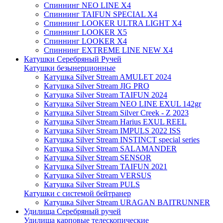
Спиннинг NEO LINE X4
Спиннинг TAIFUN SPECIAL X4
Спиннинг LOOKER ULTRA LIGHT X4
Спиннинг LOOKER X5
Спиннинг LOOKER X4
Спиннинг EXTREME LINE NEW X4
Катушки Серебряный Ручей
Катушки безынерционные
Катушка Silver Stream AMULET 2024
Катушка Silver Stream JIG PRO
Катушка Silver Stream TAIFUN 2024
Катушка Silver Stream NEO LINE EXUL 142gr
Катушка Silver Stream Silver Creek - Z 2023
Катушка Silver Stream Harius EXUL REEL
Катушка Silver Stream IMPULS 2022 ISS
Катушка Silver Stream INSTINCT special series
Катушка Silver Stream SALAMANDER
Катушка Silver Stream SENSOR
Катушка Silver Stream TAIFUN 2021
Катушка Silver Stream VERSUS
Катушка Silver Stream PULS
Катушки с системой бейтранер
Катушка Silver Stream URAGAN BAITRUNNER
Удилища Серебряный ручей
Удилища карповые телескопические