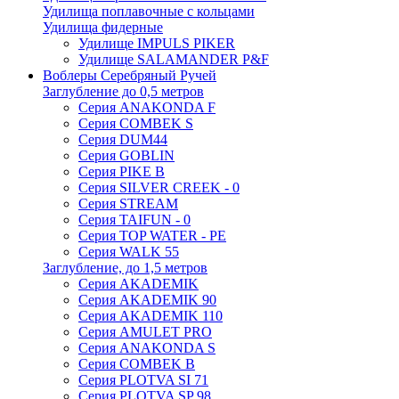
Удилища поплавочные с кольцами
Удилища фидерные
Удилище IMPULS PIKER
Удилище SALAMANDER P&F
Воблеры Серебряный Ручей
Заглубление до 0,5 метров
Серия ANAKONDA F
Серия COMBEK S
Серия DUM44
Серия GOBLIN
Серия PIKE B
Серия SILVER CREEK - 0
Серия STREAM
Серия TAIFUN - 0
Серия TOP WATER - PE
Серия WALK 55
Заглубление, до 1,5 метров
Серия AKADEMIK
Серия AKADEMIK 90
Серия AKADEMIK 110
Серия AMULET PRO
Серия ANAKONDA S
Серия COMBEK B
Серия PLOTVA SI 71
Серия PLOTVA SP 98