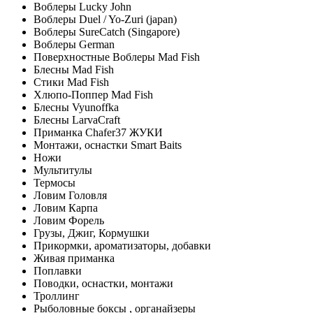
Воблеры Lucky John
Воблеры Duel / Yo-Zuri (japan)
Воблеры SureCatch (Singapore)
Воблеры German
Поверхностные Воблеры Mad Fish
Блесны Mad Fish
Стики Mad Fish
Хлюпо-Поппер Mad Fish
Блесны Vyunoffka
Блесны LarvaCraft
Приманка Chafer37 ЖУКИ
Монтажи, оснастки Smart Baits
Ножи
Мультитулы
Термосы
Ловим Головля
Ловим Карпа
Ловим Форель
Грузы, Джиг, Кормушки
Прикормки, ароматизаторы, добавки
Живая приманка
Поплавки
Поводки, оснастки, монтажи
Троллинг
Рыболовные боксы , органайзеры