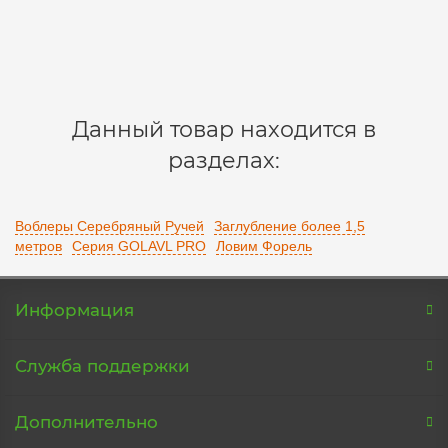
430 р.
В корзину
Данный товар находится в
разделах:
Воблеры Серебряный Ручей
Заглубление более 1,5
метров
Серия GOLAVL PRO
Ловим Форель
Информация
Служба поддержки
Дополнительно