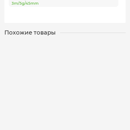
3m/5g/45mm
Похожие товары
Воблер GOLAVL PRO SSV-GP DD - 35 SI/0.6-
3m/5g/45mm
12-01-0568
7
430 р.