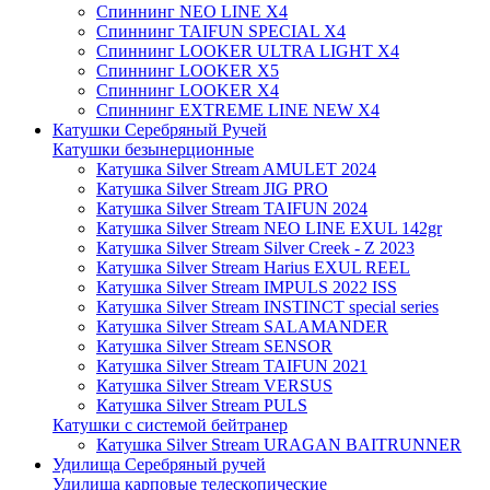
Спиннинг NEO LINE X4
Спиннинг TAIFUN SPECIAL X4
Спиннинг LOOKER ULTRA LIGHT X4
Спиннинг LOOKER X5
Спиннинг LOOKER X4
Спиннинг EXTREME LINE NEW X4
Катушки Серебряный Ручей
Катушки безынерционные
Катушка Silver Stream AMULET 2024
Катушка Silver Stream JIG PRO
Катушка Silver Stream TAIFUN 2024
Катушка Silver Stream NEO LINE EXUL 142gr
Катушка Silver Stream Silver Creek - Z 2023
Катушка Silver Stream Harius EXUL REEL
Катушка Silver Stream IMPULS 2022 ISS
Катушка Silver Stream INSTINCT special series
Катушка Silver Stream SALAMANDER
Катушка Silver Stream SENSOR
Катушка Silver Stream TAIFUN 2021
Катушка Silver Stream VERSUS
Катушка Silver Stream PULS
Катушки с системой бейтранер
Катушка Silver Stream URAGAN BAITRUNNER
Удилища Серебряный ручей
Удилища карповые телескопические