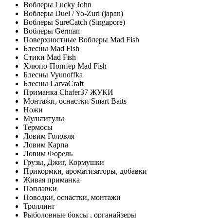
Воблеры Lucky John
Воблеры Duel / Yo-Zuri (japan)
Воблеры SureCatch (Singapore)
Воблеры German
Поверхностные Воблеры Mad Fish
Блесны Mad Fish
Стики Mad Fish
Хлюпо-Поппер Mad Fish
Блесны Vyunoffka
Блесны LarvaCraft
Приманка Chafer37 ЖУКИ
Монтажи, оснастки Smart Baits
Ножи
Мультитулы
Термосы
Ловим Головля
Ловим Карпа
Ловим Форель
Грузы, Джиг, Кормушки
Прикормки, ароматизаторы, добавки
Живая приманка
Поплавки
Поводки, оснастки, монтажи
Троллинг
Рыболовные боксы , органайзеры