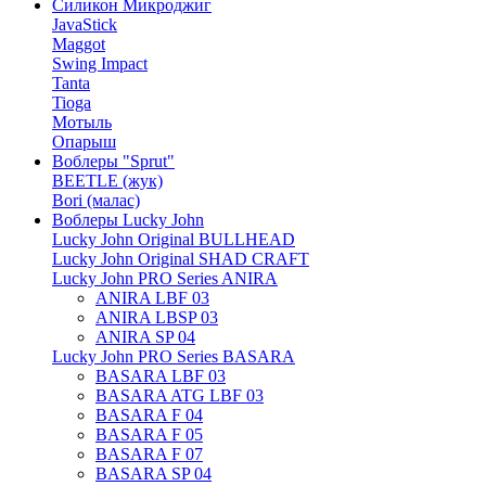
Силикон Микроджиг
JavaStick
Maggot
Swing Impact
Tanta
Tioga
Мотыль
Опарыш
Воблеры "Sprut"
BEETLE (жук)
Bori (малас)
Воблеры Lucky John
Lucky John Original BULLHEAD
Lucky John Original SHAD CRAFT
Lucky John PRO Series ANIRA
ANIRA LBF 03
ANIRA LBSP 03
ANIRA SP 04
Lucky John PRO Series BASARA
BASARA LBF 03
BASARA ATG LBF 03
BASARA F 04
BASARA F 05
BASARA F 07
BASARA SP 04