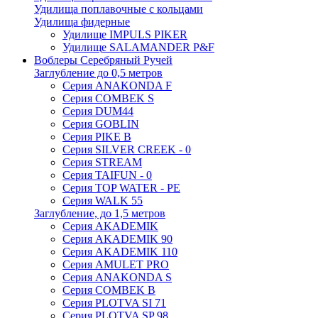
Удилища поплавочные с кольцами
Удилища фидерные
Удилище IMPULS PIKER
Удилище SALAMANDER P&F
Воблеры Серебряный Ручей
Заглубление до 0,5 метров
Серия ANAKONDA F
Серия COMBEK S
Серия DUM44
Серия GOBLIN
Серия PIKE B
Серия SILVER CREEK - 0
Серия STREAM
Серия TAIFUN - 0
Серия TOP WATER - PE
Серия WALK 55
Заглубление, до 1,5 метров
Серия AKADEMIK
Серия AKADEMIK 90
Серия AKADEMIK 110
Серия AMULET PRO
Серия ANAKONDA S
Серия COMBEK B
Серия PLOTVA SI 71
Серия PLOTVA SP 98