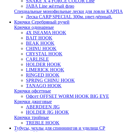
SNAKE X 4 FORCE COLOR Line
JABA Line жёлтый флю
Специальные монофильные лески для ловли КАРПА
Леска CARP SPECIAL 300м. цвет-чёрный.
Крючки Серебряный ручей
Крючки одинарные
4X ISEAMA HOOK
BAIT HOOK
BEAK HOOK
CHINU HOOK
CRYSTAL HOOK
CARLISLE
HOLDER HOOK
LIMERICK HOOK
RINGED HOOK
SPRING CHINU HOOK
TANAGO HOOK
Крючки офсетные
Офсет OFFSET WORM HOOK BIG EYE
Крючки джиговые
ABERDEEN JIG
HOLDER JIG HOOK
Крючки тройные
TREBLE HOOK
Тубусы, чехлы для спиннингов и удилищ СР