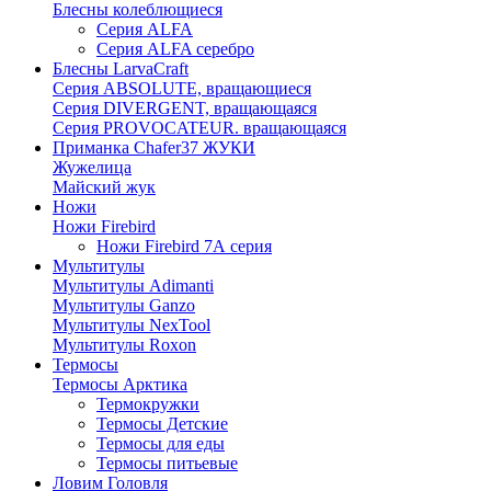
Блесны колеблющиеся
Серия ALFA
Серия ALFA серебро
Блесны LarvaCraft
Серия ABSOLUTE, вращающиеся
Серия DIVERGENT, вращающаяся
Серия PROVOCATEUR. вращающаяся
Приманка Chafer37 ЖУКИ
Жужелица
Майский жук
Ножи
Ножи Firebird
Ножи Firebird 7А серия
Мультитулы
Мультитулы Adimanti
Мультитулы Ganzo
Мультитулы NexTool
Мультитулы Roxon
Термосы
Термосы Арктика
Термокружки
Термосы Детские
Термосы для еды
Термосы питьевые
Ловим Головля