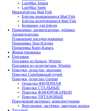
LureMax Senpai
LureMax Spets
Микроблёсны Mad Fish
Блёсны вращающиеся Mad Fish
Блёсны колеблющиеся Mad Fish
Болванки для блёсен
Прикормки, ароматизаторы, добавки
Ароматизаторы
Плавающие насадки-наживки
Прикормка Лещ-Плотва
Прикормка Карп-Карась
Живая приманка
Поплавки
Поплавки из бальсы, Wormix
Поплавки из полиуретана, Wormix
Поводки, оснастки, монтажи
Поводки Серебрянный ручей
Поводки, оснастки German
Оснастка ФИДЕРНАЯ
Поводки СТАЛЬНЫЕ
Поводки ФЛЮОРОКАРБОН
Поводки ТИТАНОВЫЕ
Поводковый материал, комплектующие
Вертлюжки, застёжки, заводные кольца
Троллинг