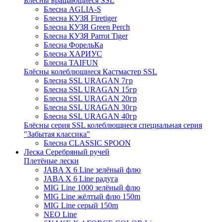
Блёсны вращающиеся SSL
Блесна AGLIA-S
Блесна КУЗЯ Firetiger
Блесна КУЗЯ Green Perch
Блесна КУЗЯ Parrot Tiger
Блесна ФорельКа
Блесна ХАРИУС
Блесна TAIFUN
Блёсны колеблющиеся Кастмастер SSL
Блесна SSL URAGAN 7гр
Блесна SSL URAGAN 15гр
Блесна SSL URAGAN 20гр
Блесна SSL URAGAN 30гр
Блесна SSL URAGAN 40гр
Блёсны серия SSL колеблющиеся специальная серия
"Забытая классика"
Блесна CLASSIC SPOON
Леска Серебряный ручей
Плетёные лески
JABA X 6 Line зелёный флю
JABA X 6 Line радуга
MIG Line 1000 зелёный флю
MIG Line жёлтый флю 150m
MIG Line серый 150m
NEO Line