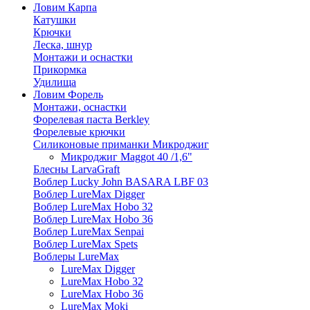
Ловим Карпа
Катушки
Крючки
Леска, шнур
Монтажи и оснастки
Прикормка
Удилища
Ловим Форель
Монтажи, оснастки
Форелевая паста Berkley
Форелевые крючки
Силиконовые приманки Микроджиг
Микроджиг Maggot 40 /1,6"
Блесны LarvaGraft
Воблер Lucky John BASARA LBF 03
Воблер LureMax Digger
Воблер LureMax Hobo 32
Воблер LureMax Hobo 36
Воблер LureMax Senpai
Воблер LureMax Spets
Воблеры LureMax
LureMax Digger
LureMax Hobo 32
LureMax Hobo 36
LureMax Moki