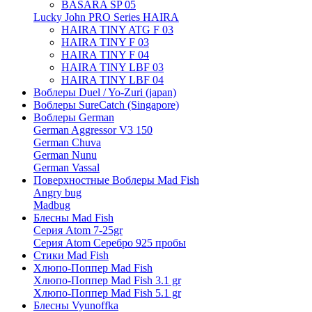
BASARA SP 05
Lucky John PRO Series HAIRA
HAIRA TINY ATG F 03
HAIRA TINY F 03
HAIRA TINY F 04
HAIRA TINY LBF 03
HAIRA TINY LBF 04
Воблеры Duel / Yo-Zuri (japan)
Воблеры SureCatch (Singapore)
Воблеры German
German Aggressor V3 150
German Chuva
German Nunu
German Vassal
Поверхностные Воблеры Mad Fish
Angry bug
Madbug
Блесны Mad Fish
Серия Atom 7-25gr
Серия Atom Серебро 925 пробы
Стики Mad Fish
Хлюпо-Поппер Mad Fish
Хлюпо-Поппер Mad Fish 3.1 gr
Хлюпо-Поппер Mad Fish 5.1 gr
Блесны Vyunoffka