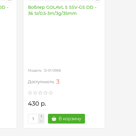
DD -
Воблер GOLAVL S SSV-GS DD -
36 SI/0.5-3m/3g/35mm
Воблер 
37 SI/0.
12-01-0966
12
3
430 р.
430 р.
В корзину