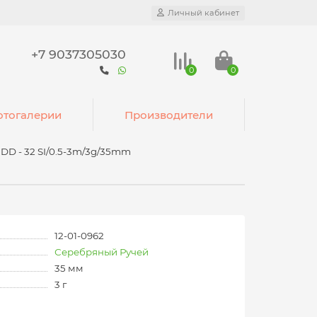
Личный кабинет
+7 9037305030
0
0
тогалерии
Производители
DD - 32 SI/0.5-3m/3g/35mm
12-01-0962
Серебряный Ручей
35 мм
3 г