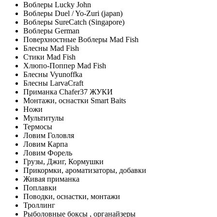
Воблеры Lucky John
Воблеры Duel / Yo-Zuri (japan)
Воблеры SureCatch (Singapore)
Воблеры German
Поверхностные Воблеры Mad Fish
Блесны Mad Fish
Стики Mad Fish
Хлюпо-Поппер Mad Fish
Блесны Vyunoffka
Блесны LarvaCraft
Приманка Chafer37 ЖУКИ
Монтажи, оснастки Smart Baits
Ножи
Мультитулы
Термосы
Ловим Головля
Ловим Карпа
Ловим Форель
Грузы, Джиг, Кормушки
Прикормки, ароматизаторы, добавки
Живая приманка
Поплавки
Поводки, оснастки, монтажи
Троллинг
Рыболовные боксы , органайзеры