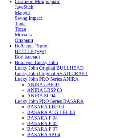
Силикон Микроджиг
JavaStick
Maggot
Swing Impact
Tanta
Tioga
Мотыль
Опарыш
Воблеры "Sprut"
BEETLE (жук)
Bori (малас)
Воблеры Lucky John
Lucky John Original BULLHEAD
Lucky John Original SHAD CRAFT
Lucky John PRO Series ANIRA
ANIRA LBF 03
ANIRA LBSP 03
ANIRA SP 04
Lucky John PRO Series BASARA
BASARA LBF 03
BASARA ATG LBF 03
BASARA F 04
BASARA F 05
BASARA F 07
BASARA SP 04