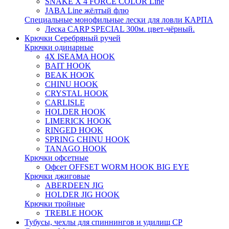
SNAKE X 4 FORCE COLOR Line
JABA Line жёлтый флю
Специальные монофильные лески для ловли КАРПА
Леска CARP SPECIAL 300м. цвет-чёрный.
Крючки Серебряный ручей
Крючки одинарные
4X ISEAMA HOOK
BAIT HOOK
BEAK HOOK
CHINU HOOK
CRYSTAL HOOK
CARLISLE
HOLDER HOOK
LIMERICK HOOK
RINGED HOOK
SPRING CHINU HOOK
TANAGO HOOK
Крючки офсетные
Офсет OFFSET WORM HOOK BIG EYE
Крючки джиговые
ABERDEEN JIG
HOLDER JIG HOOK
Крючки тройные
TREBLE HOOK
Тубусы, чехлы для спиннингов и удилищ СР