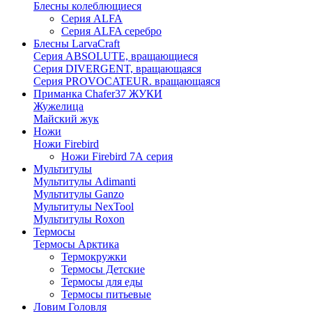
Блесны колеблющиеся
Серия ALFA
Серия ALFA серебро
Блесны LarvaCraft
Серия ABSOLUTE, вращающиеся
Серия DIVERGENT, вращающаяся
Серия PROVOCATEUR. вращающаяся
Приманка Chafer37 ЖУКИ
Жужелица
Майский жук
Ножи
Ножи Firebird
Ножи Firebird 7А серия
Мультитулы
Мультитулы Adimanti
Мультитулы Ganzo
Мультитулы NexTool
Мультитулы Roxon
Термосы
Термосы Арктика
Термокружки
Термосы Детские
Термосы для еды
Термосы питьевые
Ловим Головля