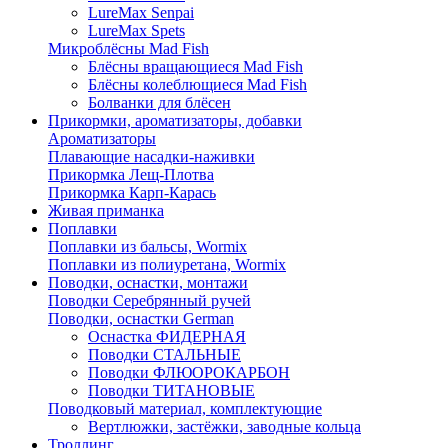
LureMax Senpai
LureMax Spets
Микроблёсны Mad Fish
Блёсны вращающиеся Mad Fish
Блёсны колеблющиеся Mad Fish
Болванки для блёсен
Прикормки, ароматизаторы, добавки
Ароматизаторы
Плавающие насадки-наживки
Прикормка Лещ-Плотва
Прикормка Карп-Карась
Живая приманка
Поплавки
Поплавки из бальсы, Wormix
Поплавки из полиуретана, Wormix
Поводки, оснастки, монтажи
Поводки Серебрянный ручей
Поводки, оснастки German
Оснастка ФИДЕРНАЯ
Поводки СТАЛЬНЫЕ
Поводки ФЛЮОРОКАРБОН
Поводки ТИТАНОВЫЕ
Поводковый материал, комплектующие
Вертлюжки, застёжки, заводные кольца
Троллинг