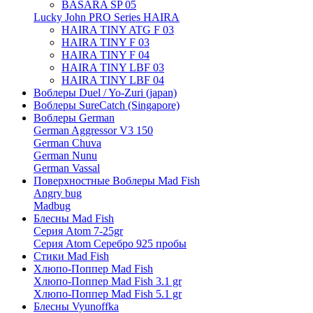
BASARA SP 05
Lucky John PRO Series HAIRA
HAIRA TINY ATG F 03
HAIRA TINY F 03
HAIRA TINY F 04
HAIRA TINY LBF 03
HAIRA TINY LBF 04
Воблеры Duel / Yo-Zuri (japan)
Воблеры SureCatch (Singapore)
Воблеры German
German Aggressor V3 150
German Chuva
German Nunu
German Vassal
Поверхностные Воблеры Mad Fish
Angry bug
Madbug
Блесны Mad Fish
Серия Atom 7-25gr
Серия Atom Серебро 925 пробы
Стики Mad Fish
Хлюпо-Поппер Mad Fish
Хлюпо-Поппер Mad Fish 3.1 gr
Хлюпо-Поппер Mad Fish 5.1 gr
Блесны Vyunoffka