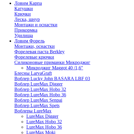
Ловим Карпа
Катушки
Крючки
Леска, шнур
Монтажи и оснастки
Прикормка
Удилища
Ловим Форель
Монтажи, оснастки
Форелевая паста Berkley
Форелевые крючки
Силиконовые приманки Микроджиг
Микроджиг Maggot 40 /1,6"
Блесны LarvaGraft
Воблер Lucky John BASARA LBF 03
Воблер LureMax Digger
Воблер LureMax Hobo 32
Воблер LureMax Hobo 36
Воблер LureMax Senpai
Воблер LureMax Spets
Воблеры LureMax
LureMax Digger
LureMax Hobo 32
LureMax Hobo 36
LureMax Moki