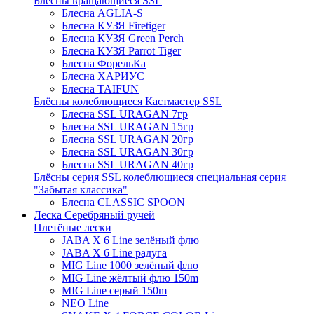
Блёсны вращающиеся SSL
Блесна AGLIA-S
Блесна КУЗЯ Firetiger
Блесна КУЗЯ Green Perch
Блесна КУЗЯ Parrot Tiger
Блесна ФорельКа
Блесна ХАРИУС
Блесна TAIFUN
Блёсны колеблющиеся Кастмастер SSL
Блесна SSL URAGAN 7гр
Блесна SSL URAGAN 15гр
Блесна SSL URAGAN 20гр
Блесна SSL URAGAN 30гр
Блесна SSL URAGAN 40гр
Блёсны серия SSL колеблющиеся специальная серия
"Забытая классика"
Блесна CLASSIC SPOON
Леска Серебряный ручей
Плетёные лески
JABA X 6 Line зелёный флю
JABA X 6 Line радуга
MIG Line 1000 зелёный флю
MIG Line жёлтый флю 150m
MIG Line серый 150m
NEO Line