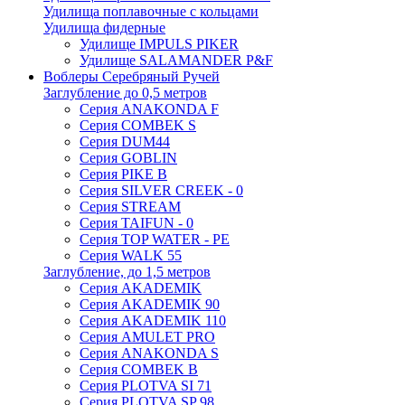
Удилища поплавочные с кольцами
Удилища фидерные
Удилище IMPULS PIKER
Удилище SALAMANDER P&F
Воблеры Серебряный Ручей
Заглубление до 0,5 метров
Серия ANAKONDA F
Серия COMBEK S
Серия DUM44
Серия GOBLIN
Серия PIKE B
Серия SILVER CREEK - 0
Серия STREAM
Серия TAIFUN - 0
Серия TOP WATER - PE
Серия WALK 55
Заглубление, до 1,5 метров
Серия AKADEMIK
Серия AKADEMIK 90
Серия AKADEMIK 110
Серия AMULET PRO
Серия ANAKONDA S
Серия COMBEK B
Серия PLOTVA SI 71
Серия PLOTVA SP 98