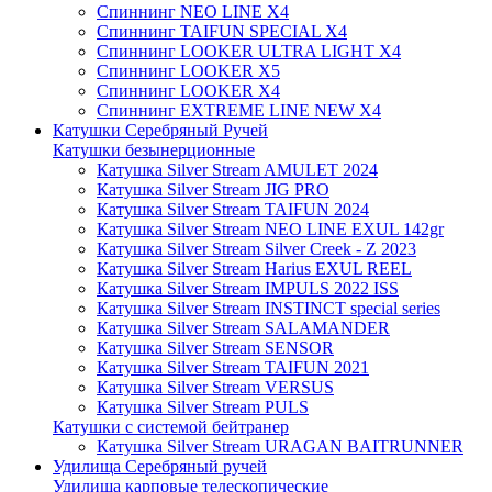
Спиннинг NEO LINE X4
Спиннинг TAIFUN SPECIAL X4
Спиннинг LOOKER ULTRA LIGHT X4
Спиннинг LOOKER X5
Спиннинг LOOKER X4
Спиннинг EXTREME LINE NEW X4
Катушки Серебряный Ручей
Катушки безынерционные
Катушка Silver Stream AMULET 2024
Катушка Silver Stream JIG PRO
Катушка Silver Stream TAIFUN 2024
Катушка Silver Stream NEO LINE EXUL 142gr
Катушка Silver Stream Silver Creek - Z 2023
Катушка Silver Stream Harius EXUL REEL
Катушка Silver Stream IMPULS 2022 ISS
Катушка Silver Stream INSTINCT special series
Катушка Silver Stream SALAMANDER
Катушка Silver Stream SENSOR
Катушка Silver Stream TAIFUN 2021
Катушка Silver Stream VERSUS
Катушка Silver Stream PULS
Катушки с системой бейтранер
Катушка Silver Stream URAGAN BAITRUNNER
Удилища Серебряный ручей
Удилища карповые телескопические