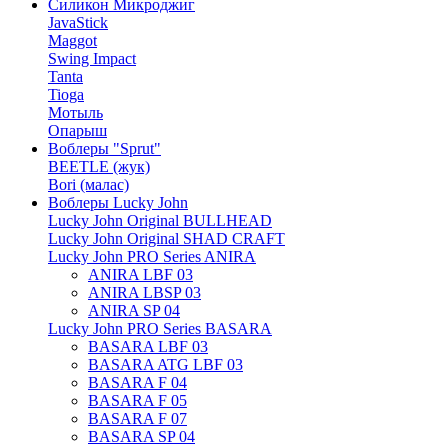
Силикон Микроджиг
JavaStick
Maggot
Swing Impact
Tanta
Tioga
Мотыль
Опарыш
Воблеры "Sprut"
BEETLE (жук)
Bori (малас)
Воблеры Lucky John
Lucky John Original BULLHEAD
Lucky John Original SHAD CRAFT
Lucky John PRO Series ANIRA
ANIRA LBF 03
ANIRA LBSP 03
ANIRA SP 04
Lucky John PRO Series BASARA
BASARA LBF 03
BASARA ATG LBF 03
BASARA F 04
BASARA F 05
BASARA F 07
BASARA SP 04