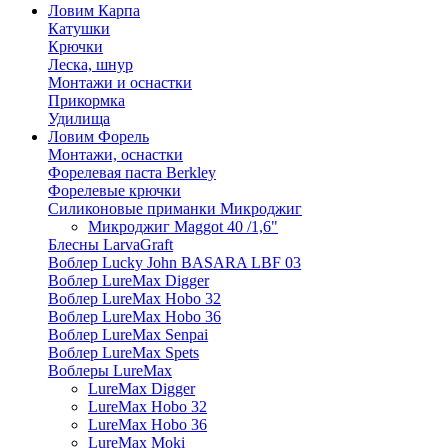
Ловим Карпа
Катушки
Крючки
Леска, шнур
Монтажи и оснастки
Прикормка
Удилища
Ловим Форель
Монтажи, оснастки
Форелевая паста Berkley
Форелевые крючки
Силиконовые приманки Микроджиг
Микроджиг Maggot 40 /1,6"
Блесны LarvaGraft
Воблер Lucky John BASARA LBF 03
Воблер LureMax Digger
Воблер LureMax Hobo 32
Воблер LureMax Hobo 36
Воблер LureMax Senpai
Воблер LureMax Spets
Воблеры LureMax
LureMax Digger
LureMax Hobo 32
LureMax Hobo 36
LureMax Moki