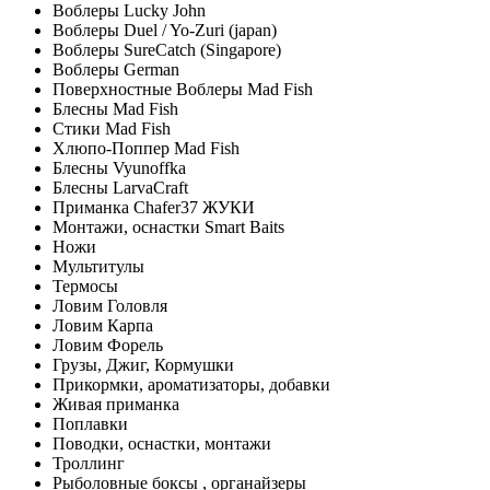
Воблеры Lucky John
Воблеры Duel / Yo-Zuri (japan)
Воблеры SureCatch (Singapore)
Воблеры German
Поверхностные Воблеры Mad Fish
Блесны Mad Fish
Стики Mad Fish
Хлюпо-Поппер Mad Fish
Блесны Vyunoffka
Блесны LarvaCraft
Приманка Chafer37 ЖУКИ
Монтажи, оснастки Smart Baits
Ножи
Мультитулы
Термосы
Ловим Головля
Ловим Карпа
Ловим Форель
Грузы, Джиг, Кормушки
Прикормки, ароматизаторы, добавки
Живая приманка
Поплавки
Поводки, оснастки, монтажи
Троллинг
Рыболовные боксы , органайзеры