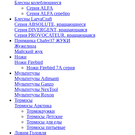
Блесны колеблющиеся
Серия ALFA
Серия ALFA серебро
Блесны LarvaCraft
Серия ABSOLUTE, вращающиеся
Серия DIVERGENT, вращающаяся
Серия PROVOCATEUR. вращающаяся
Приманка Chafer37 ЖУКИ
Жужелица
Майский жук
Ножи
Ножи Firebird
Ножи Firebird 7А серия
Мультитулы
Мультитулы Adimanti
Мультитулы Ganzo
Мультитулы NexTool
Мультитулы Roxon
Термосы
Термосы Арктика
Термокружки
Термосы Детские
Термосы для еды
Термосы питьевые
Ловим Головля