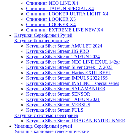
Спиннинг NEO LINE X4
Спиннинг TAIFUN SPECIAL X4
Спиннинг LOOKER ULTRA LIGHT X4
Спиннинг LOOKER X5
Спиннинг LOOKER X4
Спиннинг EXTREME LINE NEW X4
Катушки Серебряный Ручей
Катушки безынерционные
Катушка Silver Stream AMULET 2024
Катушка Silver Stream JIG PRO
Катушка Silver Stream TAIFUN 2024
Катушка Silver Stream NEO LINE EXUL 142gr
Катушка Silver Stream Silver Creek - Z 2023
Катушка Silver Stream Harius EXUL REEL
Катушка Silver Stream IMPULS 2022 ISS
Катушка Silver Stream INSTINCT special series
Катушка Silver Stream SALAMANDER
Катушка Silver Stream SENSOR
Катушка Silver Stream TAIFUN 2021
Катушка Silver Stream VERSUS
Катушка Silver Stream PULS
Катушки с системой бейтранер
Катушка Silver Stream URAGAN BAITRUNNER
Удилища Серебряный ручей
Удилища карповые телескопические