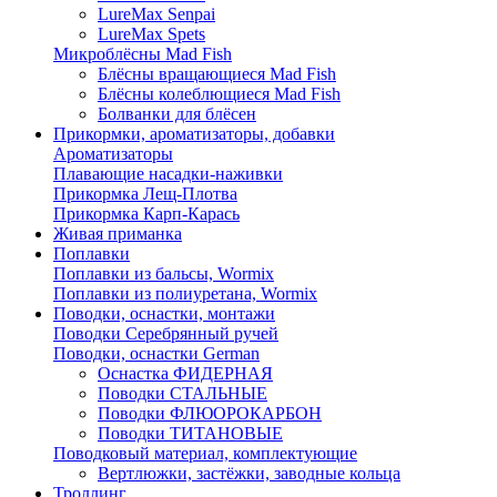
LureMax Senpai
LureMax Spets
Микроблёсны Mad Fish
Блёсны вращающиеся Mad Fish
Блёсны колеблющиеся Mad Fish
Болванки для блёсен
Прикормки, ароматизаторы, добавки
Ароматизаторы
Плавающие насадки-наживки
Прикормка Лещ-Плотва
Прикормка Карп-Карась
Живая приманка
Поплавки
Поплавки из бальсы, Wormix
Поплавки из полиуретана, Wormix
Поводки, оснастки, монтажи
Поводки Серебрянный ручей
Поводки, оснастки German
Оснастка ФИДЕРНАЯ
Поводки СТАЛЬНЫЕ
Поводки ФЛЮОРОКАРБОН
Поводки ТИТАНОВЫЕ
Поводковый материал, комплектующие
Вертлюжки, застёжки, заводные кольца
Троллинг