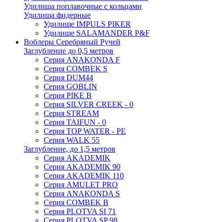
Удилища поплавочные с кольцами
Удилища фидерные
Удилище IMPULS PIKER
Удилище SALAMANDER P&F
Воблеры Серебряный Ручей
Заглубление до 0,5 метров
Серия ANAKONDA F
Серия COMBEK S
Серия DUM44
Серия GOBLIN
Серия PIKE B
Серия SILVER CREEK - 0
Серия STREAM
Серия TAIFUN - 0
Серия TOP WATER - PE
Серия WALK 55
Заглубление, до 1,5 метров
Серия AKADEMIK
Серия AKADEMIK 90
Серия AKADEMIK 110
Серия AMULET PRO
Серия ANAKONDA S
Серия COMBEK B
Серия PLOTVA SI 71
Серия PLOTVA SP 98