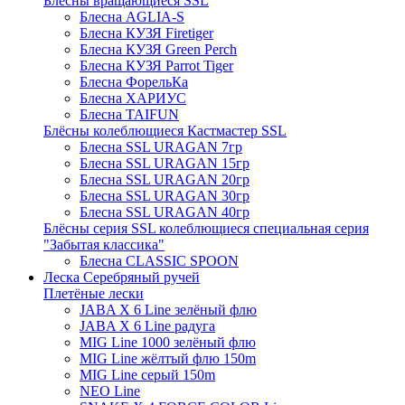
Блёсны вращающиеся SSL
Блесна AGLIA-S
Блесна КУЗЯ Firetiger
Блесна КУЗЯ Green Perch
Блесна КУЗЯ Parrot Tiger
Блесна ФорельКа
Блесна ХАРИУС
Блесна TAIFUN
Блёсны колеблющиеся Кастмастер SSL
Блесна SSL URAGAN 7гр
Блесна SSL URAGAN 15гр
Блесна SSL URAGAN 20гр
Блесна SSL URAGAN 30гр
Блесна SSL URAGAN 40гр
Блёсны серия SSL колеблющиеся специальная серия
"Забытая классика"
Блесна CLASSIC SPOON
Леска Серебряный ручей
Плетёные лески
JABA X 6 Line зелёный флю
JABA X 6 Line радуга
MIG Line 1000 зелёный флю
MIG Line жёлтый флю 150m
MIG Line серый 150m
NEO Line