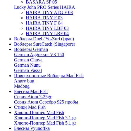
BASARA SP 05
Lucky John PRO Series HAIRA
HAIRA TINY ATG F 03
HAIRA TINY F 03
HAIRA TINY F 04
HAIRA TINY LBF 03
HAIRA TINY LBF 04
Воблеры Duel / Yo-Zuri (japan)
Воблеры SureCatch (Singapore)
Воблеры German
German Aggressor V3 150
German Chuva
German Nunu
German Vassal
Поверхностные Воблеры Mad Fish
Angry bug
Madbug
Блесны Mad Fish
Серия Atom 7-25gr
Серия Atom Серебро 925 пробы
Стики Mad Fish
Хлюпо-Поппер Mad Fish
Хлюпо-Поппер Mad Fish 3.1 gr
Хлюпо-Поппер Mad Fish 5.1 gr
Блесны Vyunoffka