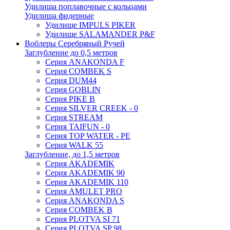
Удилища поплавочные с кольцами
Удилища фидерные
Удилище IMPULS PIKER
Удилище SALAMANDER P&F
Воблеры Серебряный Ручей
Заглубление до 0,5 метров
Серия ANAKONDA F
Серия COMBEK S
Серия DUM44
Серия GOBLIN
Серия PIKE B
Серия SILVER CREEK - 0
Серия STREAM
Серия TAIFUN - 0
Серия TOP WATER - PE
Серия WALK 55
Заглубление, до 1,5 метров
Серия AKADEMIK
Серия AKADEMIK 90
Серия AKADEMIK 110
Серия AMULET PRO
Серия ANAKONDA S
Серия COMBEK B
Серия PLOTVA SI 71
Серия PLOTVA SP 98