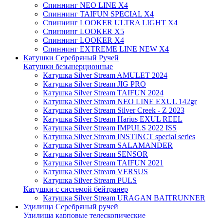
Спиннинг NEO LINE X4
Спиннинг TAIFUN SPECIAL X4
Спиннинг LOOKER ULTRA LIGHT X4
Спиннинг LOOKER X5
Спиннинг LOOKER X4
Спиннинг EXTREME LINE NEW X4
Катушки Серебряный Ручей
Катушки безынерционные
Катушка Silver Stream AMULET 2024
Катушка Silver Stream JIG PRO
Катушка Silver Stream TAIFUN 2024
Катушка Silver Stream NEO LINE EXUL 142gr
Катушка Silver Stream Silver Creek - Z 2023
Катушка Silver Stream Harius EXUL REEL
Катушка Silver Stream IMPULS 2022 ISS
Катушка Silver Stream INSTINCT special series
Катушка Silver Stream SALAMANDER
Катушка Silver Stream SENSOR
Катушка Silver Stream TAIFUN 2021
Катушка Silver Stream VERSUS
Катушка Silver Stream PULS
Катушки с системой бейтранер
Катушка Silver Stream URAGAN BAITRUNNER
Удилища Серебряный ручей
Удилища карповые телескопические