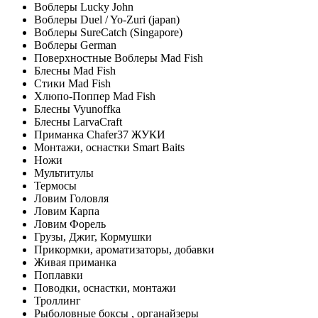
Воблеры Lucky John
Воблеры Duel / Yo-Zuri (japan)
Воблеры SureCatch (Singapore)
Воблеры German
Поверхностные Воблеры Mad Fish
Блесны Mad Fish
Стики Mad Fish
Хлюпо-Поппер Mad Fish
Блесны Vyunoffka
Блесны LarvaCraft
Приманка Chafer37 ЖУКИ
Монтажи, оснастки Smart Baits
Ножи
Мультитулы
Термосы
Ловим Головля
Ловим Карпа
Ловим Форель
Грузы, Джиг, Кормушки
Прикормки, ароматизаторы, добавки
Живая приманка
Поплавки
Поводки, оснастки, монтажи
Троллинг
Рыболовные боксы , органайзеры