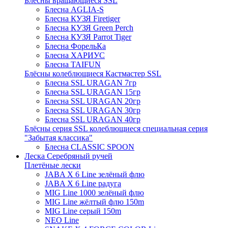
Блёсны вращающиеся SSL
Блесна AGLIA-S
Блесна КУЗЯ Firetiger
Блесна КУЗЯ Green Perch
Блесна КУЗЯ Parrot Tiger
Блесна ФорельКа
Блесна ХАРИУС
Блесна TAIFUN
Блёсны колеблющиеся Кастмастер SSL
Блесна SSL URAGAN 7гр
Блесна SSL URAGAN 15гр
Блесна SSL URAGAN 20гр
Блесна SSL URAGAN 30гр
Блесна SSL URAGAN 40гр
Блёсны серия SSL колеблющиеся специальная серия
"Забытая классика"
Блесна CLASSIC SPOON
Леска Серебряный ручей
Плетёные лески
JABA X 6 Line зелёный флю
JABA X 6 Line радуга
MIG Line 1000 зелёный флю
MIG Line жёлтый флю 150m
MIG Line серый 150m
NEO Line