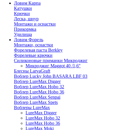
Ловим Карпа
Катушки
Крючки
Леска, шнур
Монтажи и оснастки
Прикормка
Удилища
Ловим Форель
Монтажи, оснастки
Форелевая паста Berkley
Форелевые крючки
Силиконовые приманки Микроджиг
Микроджиг Maggot 40 /1,6"
Блесны LarvaGraft
Воблер Lucky John BASARA LBF 03
Воблер LureMax Digger
Воблер LureMax Hobo 32
Воблер LureMax Hobo 36
Воблер LureMax Senpai
Воблер LureMax Spets
Воблеры LureMax
LureMax Digger
LureMax Hobo 32
LureMax Hobo 36
LureMax Moki