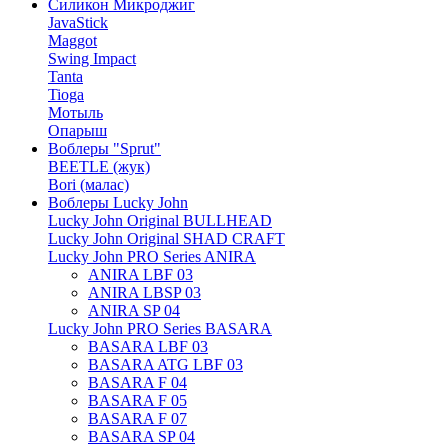
Силикон Микроджиг
JavaStick
Maggot
Swing Impact
Tanta
Tioga
Мотыль
Опарыш
Воблеры "Sprut"
BEETLE (жук)
Bori (малас)
Воблеры Lucky John
Lucky John Original BULLHEAD
Lucky John Original SHAD CRAFT
Lucky John PRO Series ANIRA
ANIRA LBF 03
ANIRA LBSP 03
ANIRA SP 04
Lucky John PRO Series BASARA
BASARA LBF 03
BASARA ATG LBF 03
BASARA F 04
BASARA F 05
BASARA F 07
BASARA SP 04