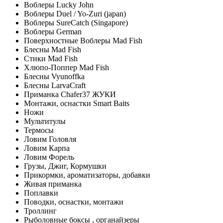
Воблеры Lucky John
Воблеры Duel / Yo-Zuri (japan)
Воблеры SureCatch (Singapore)
Воблеры German
Поверхностные Воблеры Mad Fish
Блесны Mad Fish
Стики Mad Fish
Хлюпо-Поппер Mad Fish
Блесны Vyunoffka
Блесны LarvaCraft
Приманка Chafer37 ЖУКИ
Монтажи, оснастки Smart Baits
Ножи
Мультитулы
Термосы
Ловим Головля
Ловим Карпа
Ловим Форель
Грузы, Джиг, Кормушки
Прикормки, ароматизаторы, добавки
Живая приманка
Поплавки
Поводки, оснастки, монтажи
Троллинг
Рыболовные боксы , органайзеры