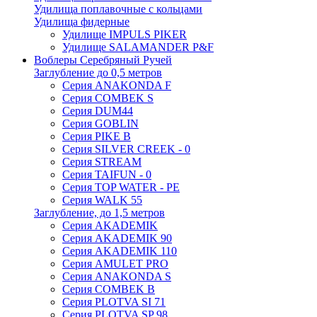
Удилища поплавочные с кольцами
Удилища фидерные
Удилище IMPULS PIKER
Удилище SALAMANDER P&F
Воблеры Серебряный Ручей
Заглубление до 0,5 метров
Серия ANAKONDA F
Серия COMBEK S
Серия DUM44
Серия GOBLIN
Серия PIKE B
Серия SILVER CREEK - 0
Серия STREAM
Серия TAIFUN - 0
Серия TOP WATER - PE
Серия WALK 55
Заглубление, до 1,5 метров
Серия AKADEMIK
Серия AKADEMIK 90
Серия AKADEMIK 110
Серия AMULET PRO
Серия ANAKONDA S
Серия COMBEK B
Серия PLOTVA SI 71
Серия PLOTVA SP 98