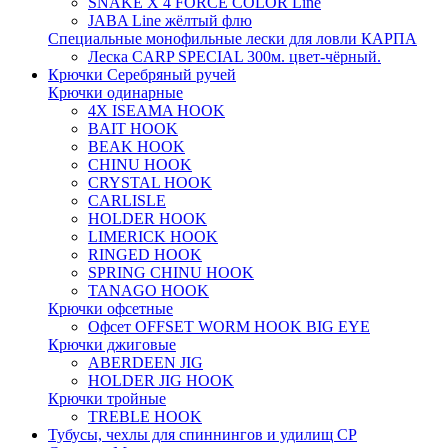
SNAKE X 4 FORCE COLOR Line
JABA Line жёлтый флю
Специальные монофильные лески для ловли КАРПА
Леска CARP SPECIAL 300м. цвет-чёрный.
Крючки Серебряный ручей
Крючки одинарные
4X ISEAMA HOOK
BAIT HOOK
BEAK HOOK
CHINU HOOK
CRYSTAL HOOK
CARLISLE
HOLDER HOOK
LIMERICK HOOK
RINGED HOOK
SPRING CHINU HOOK
TANAGO HOOK
Крючки офсетные
Офсет OFFSET WORM HOOK BIG EYE
Крючки джиговые
ABERDEEN JIG
HOLDER JIG HOOK
Крючки тройные
TREBLE HOOK
Тубусы, чехлы для спиннингов и удилищ СР