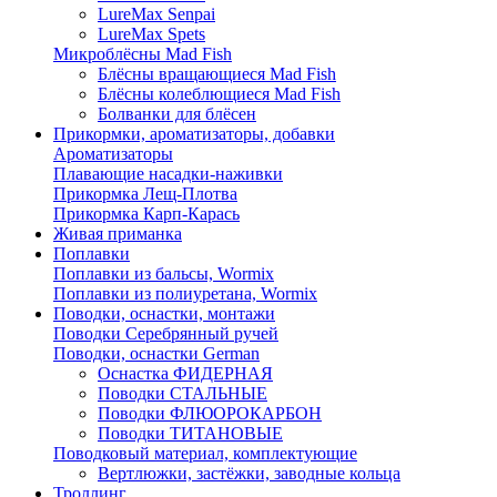
LureMax Senpai
LureMax Spets
Микроблёсны Mad Fish
Блёсны вращающиеся Mad Fish
Блёсны колеблющиеся Mad Fish
Болванки для блёсен
Прикормки, ароматизаторы, добавки
Ароматизаторы
Плавающие насадки-наживки
Прикормка Лещ-Плотва
Прикормка Карп-Карась
Живая приманка
Поплавки
Поплавки из бальсы, Wormix
Поплавки из полиуретана, Wormix
Поводки, оснастки, монтажи
Поводки Серебрянный ручей
Поводки, оснастки German
Оснастка ФИДЕРНАЯ
Поводки СТАЛЬНЫЕ
Поводки ФЛЮОРОКАРБОН
Поводки ТИТАНОВЫЕ
Поводковый материал, комплектующие
Вертлюжки, застёжки, заводные кольца
Троллинг