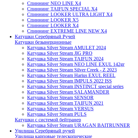
Спиннинг NEO LINE X4
Спиннинг TAIFUN SPECIAL X4
Спиннинг LOOKER ULTRA LIGHT X4
Спиннинг LOOKER X5
Спиннинг LOOKER X4
Спиннинг EXTREME LINE NEW X4
Катушки Серебряный Ручей
Катушки безынерционные
Катушка Silver Stream AMULET 2024
Катушка Silver Stream JIG PRO
Катушка Silver Stream TAIFUN 2024
Катушка Silver Stream NEO LINE EXUL 142gr
Катушка Silver Stream Silver Creek - Z 2023
Катушка Silver Stream Harius EXUL REEL
Катушка Silver Stream IMPULS 2022 ISS
Катушка Silver Stream INSTINCT special series
Катушка Silver Stream SALAMANDER
Катушка Silver Stream SENSOR
Катушка Silver Stream TAIFUN 2021
Катушка Silver Stream VERSUS
Катушка Silver Stream PULS
Катушки с системой бейтранер
Катушка Silver Stream URAGAN BAITRUNNER
Удилища Серебряный ручей
Удилища карповые телескопические