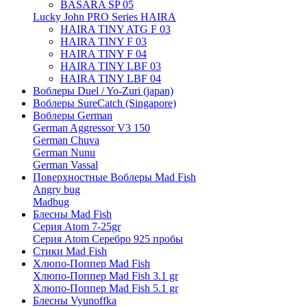
BASARA SP 05
Lucky John PRO Series HAIRA
HAIRA TINY ATG F 03
HAIRA TINY F 03
HAIRA TINY F 04
HAIRA TINY LBF 03
HAIRA TINY LBF 04
Воблеры Duel / Yo-Zuri (japan)
Воблеры SureCatch (Singapore)
Воблеры German
German Aggressor V3 150
German Chuva
German Nunu
German Vassal
Поверхностные Воблеры Mad Fish
Angry bug
Madbug
Блесны Mad Fish
Серия Atom 7-25gr
Серия Atom Серебро 925 пробы
Стики Mad Fish
Хлюпо-Поппер Mad Fish
Хлюпо-Поппер Mad Fish 3.1 gr
Хлюпо-Поппер Mad Fish 5.1 gr
Блесны Vyunoffka