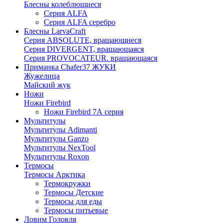
Блесны колеблющиеся
Серия ALFA
Серия ALFA серебро
Блесны LarvaCraft
Серия ABSOLUTE, вращающиеся
Серия DIVERGENT, вращающаяся
Серия PROVOCATEUR. вращающаяся
Приманка Chafer37 ЖУКИ
Жужелица
Майский жук
Ножи
Ножи Firebird
Ножи Firebird 7А серия
Мультитулы
Мультитулы Adimanti
Мультитулы Ganzo
Мультитулы NexTool
Мультитулы Roxon
Термосы
Термосы Арктика
Термокружки
Термосы Детские
Термосы для еды
Термосы питьевые
Ловим Головля