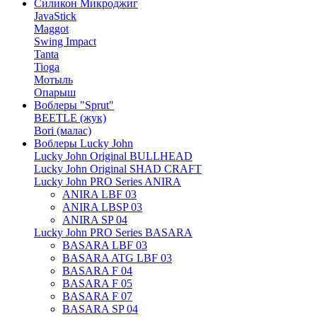
Силикон Микроджиг
JavaStick
Maggot
Swing Impact
Tanta
Tioga
Мотыль
Опарыш
Воблеры "Sprut"
BEETLE (жук)
Bori (малас)
Воблеры Lucky John
Lucky John Original BULLHEAD
Lucky John Original SHAD CRAFT
Lucky John PRO Series ANIRA
ANIRA LBF 03
ANIRA LBSP 03
ANIRA SP 04
Lucky John PRO Series BASARA
BASARA LBF 03
BASARA ATG LBF 03
BASARA F 04
BASARA F 05
BASARA F 07
BASARA SP 04