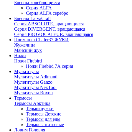
Блесны колеблющиеся
Серия ALFA
Серия ALFA серебро
Блесны LarvaCraft
Серия ABSOLUTE, вращающиеся
Серия DIVERGENT, вращающаяся
Серия PROVOCATEUR. вращающаяся
Приманка Chafer37 ЖУКИ
Жужелица
Майский жук
Ножи
Ножи Firebird
Ножи Firebird 7А серия
Мультитулы
Мультитулы Adimanti
Мультитулы Ganzo
Мультитулы NexTool
Мультитулы Roxon
Термосы
Термосы Арктика
Термокружки
Термосы Детские
Термосы для еды
Термосы питьевые
Ловим Головля