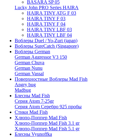
BASARA SP 05
Lucky John PRO Series HAIRA
HAIRA TINY ATG F 03
HAIRA TINY F 03
HAIRA TINY F 04
HAIRA TINY LBF 03
HAIRA TINY LBF 04
Воблеры Duel / Yo-Zuri (japan)
Воблеры SureCatch (Singapore)
Воблеры German
German Aggressor V3 150
German Chuva
German Nunu
German Vassal
Поверхностные Воблеры Mad Fish
Angry bug
Madbug
Блесны Mad Fish
Серия Atom 7-25gr
Серия Atom Серебро 925 пробы
Стики Mad Fish
Хлюпо-Поппер Mad Fish
Хлюпо-Поппер Mad Fish 3.1 gr
Хлюпо-Поппер Mad Fish 5.1 gr
Блесны Vyunoffka