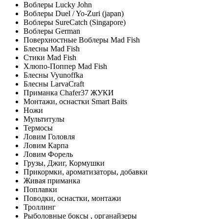
Воблеры Lucky John
Воблеры Duel / Yo-Zuri (japan)
Воблеры SureCatch (Singapore)
Воблеры German
Поверхностные Воблеры Mad Fish
Блесны Mad Fish
Стики Mad Fish
Хлюпо-Поппер Mad Fish
Блесны Vyunoffka
Блесны LarvaCraft
Приманка Chafer37 ЖУКИ
Монтажи, оснастки Smart Baits
Ножи
Мультитулы
Термосы
Ловим Головля
Ловим Карпа
Ловим Форель
Грузы, Джиг, Кормушки
Прикормки, ароматизаторы, добавки
Живая приманка
Поплавки
Поводки, оснастки, монтажи
Троллинг
Рыболовные боксы , органайзеры