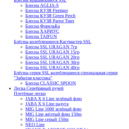
Блёсны вращающиеся SSL
Блесна AGLIA-S
Блесна КУЗЯ Firetiger
Блесна КУЗЯ Green Perch
Блесна КУЗЯ Parrot Tiger
Блесна ФорельКа
Блесна ХАРИУС
Блесна TAIFUN
Блёсны колеблющиеся Кастмастер SSL
Блесна SSL URAGAN 7гр
Блесна SSL URAGAN 15гр
Блесна SSL URAGAN 20гр
Блесна SSL URAGAN 30гр
Блесна SSL URAGAN 40гр
Блёсны серия SSL колеблющиеся специальная серия
"Забытая классика"
Блесна CLASSIC SPOON
Леска Серебряный ручей
Плетёные лески
JABA X 6 Line зелёный флю
JABA X 6 Line радуга
MIG Line 1000 зелёный флю
MIG Line жёлтый флю 150m
MIG Line серый 150m
NEO Line