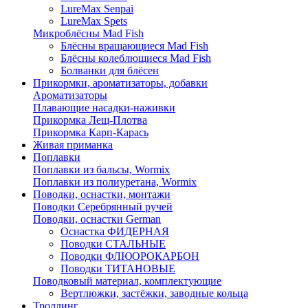
LureMax Senpai
LureMax Spets
Микроблёсны Mad Fish
Блёсны вращающиеся Mad Fish
Блёсны колеблющиеся Mad Fish
Болванки для блёсен
Прикормки, ароматизаторы, добавки
Ароматизаторы
Плавающие насадки-наживки
Прикормка Лещ-Плотва
Прикормка Карп-Карась
Живая приманка
Поплавки
Поплавки из бальсы, Wormix
Поплавки из полиуретана, Wormix
Поводки, оснастки, монтажи
Поводки Серебрянный ручей
Поводки, оснастки German
Оснастка ФИДЕРНАЯ
Поводки СТАЛЬНЫЕ
Поводки ФЛЮОРОКАРБОН
Поводки ТИТАНОВЫЕ
Поводковый материал, комплектующие
Вертлюжки, застёжки, заводные кольца
Троллинг