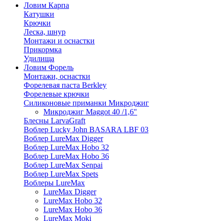
Ловим Карпа
Катушки
Крючки
Леска, шнур
Монтажи и оснастки
Прикормка
Удилища
Ловим Форель
Монтажи, оснастки
Форелевая паста Berkley
Форелевые крючки
Силиконовые приманки Микроджиг
Микроджиг Maggot 40 /1,6"
Блесны LarvaGraft
Воблер Lucky John BASARA LBF 03
Воблер LureMax Digger
Воблер LureMax Hobo 32
Воблер LureMax Hobo 36
Воблер LureMax Senpai
Воблер LureMax Spets
Воблеры LureMax
LureMax Digger
LureMax Hobo 32
LureMax Hobo 36
LureMax Moki