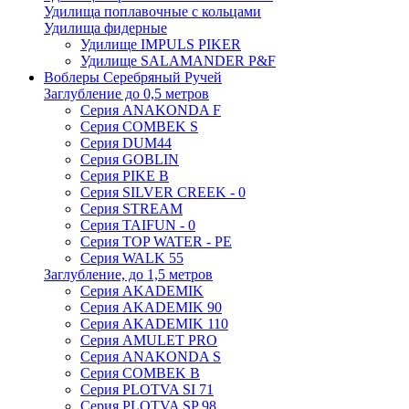
Удилища поплавочные с кольцами
Удилища фидерные
Удилище IMPULS PIKER
Удилище SALAMANDER P&F
Воблеры Серебряный Ручей
Заглубление до 0,5 метров
Серия ANAKONDA F
Серия COMBEK S
Серия DUM44
Серия GOBLIN
Серия PIKE B
Серия SILVER CREEK - 0
Серия STREAM
Серия TAIFUN - 0
Серия TOP WATER - PE
Серия WALK 55
Заглубление, до 1,5 метров
Серия AKADEMIK
Серия AKADEMIK 90
Серия AKADEMIK 110
Серия AMULET PRO
Серия ANAKONDA S
Серия COMBEK B
Серия PLOTVA SI 71
Серия PLOTVA SP 98