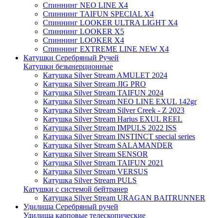
Спиннинг NEO LINE X4
Спиннинг TAIFUN SPECIAL X4
Спиннинг LOOKER ULTRA LIGHT X4
Спиннинг LOOKER X5
Спиннинг LOOKER X4
Спиннинг EXTREME LINE NEW X4
Катушки Серебряный Ручей
Катушки безынерционные
Катушка Silver Stream AMULET 2024
Катушка Silver Stream JIG PRO
Катушка Silver Stream TAIFUN 2024
Катушка Silver Stream NEO LINE EXUL 142gr
Катушка Silver Stream Silver Creek - Z 2023
Катушка Silver Stream Harius EXUL REEL
Катушка Silver Stream IMPULS 2022 ISS
Катушка Silver Stream INSTINCT special series
Катушка Silver Stream SALAMANDER
Катушка Silver Stream SENSOR
Катушка Silver Stream TAIFUN 2021
Катушка Silver Stream VERSUS
Катушка Silver Stream PULS
Катушки с системой бейтранер
Катушка Silver Stream URAGAN BAITRUNNER
Удилища Серебряный ручей
Удилища карповые телескопические