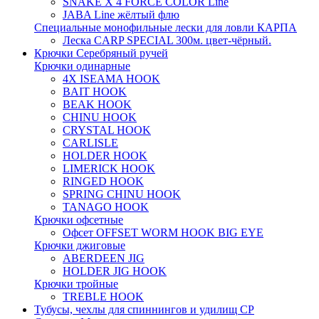
SNAKE X 4 FORCE COLOR Line
JABA Line жёлтый флю
Специальные монофильные лески для ловли КАРПА
Леска CARP SPECIAL 300м. цвет-чёрный.
Крючки Серебряный ручей
Крючки одинарные
4X ISEAMA HOOK
BAIT HOOK
BEAK HOOK
CHINU HOOK
CRYSTAL HOOK
CARLISLE
HOLDER HOOK
LIMERICK HOOK
RINGED HOOK
SPRING CHINU HOOK
TANAGO HOOK
Крючки офсетные
Офсет OFFSET WORM HOOK BIG EYE
Крючки джиговые
ABERDEEN JIG
HOLDER JIG HOOK
Крючки тройные
TREBLE HOOK
Тубусы, чехлы для спиннингов и удилищ СР