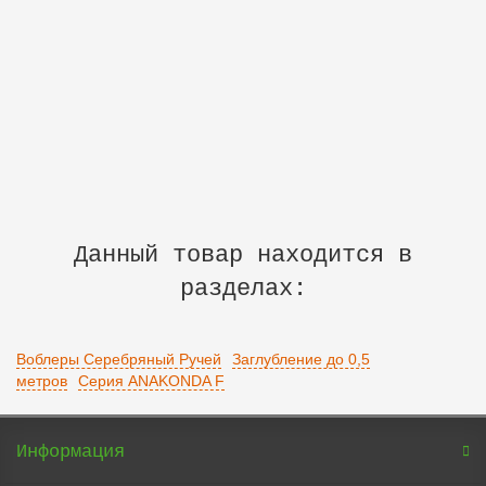
12-01-0552
3
430 р.
В корзину
Данный товар находится в
разделах:
Воблеры Серебряный Ручей
Заглубление до 0,5
метров
Серия ANAKONDA F
Информация