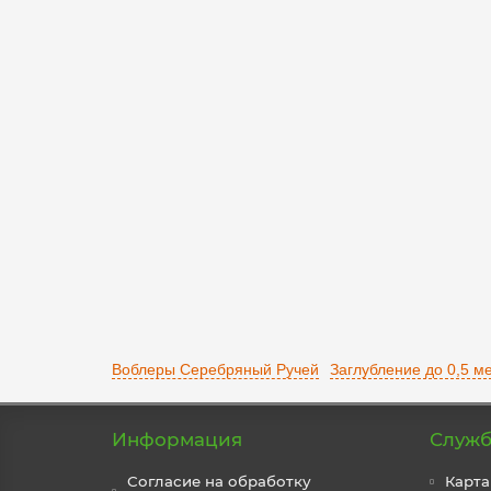
Воблер COMBEK S SSV-CS DD - 27 SI/0.4-0.6
12-01-0931
3
430 р.
В корзину
Воблеры Серебряный Ручей
Заглубление до 0,5 м
Информация
Служб
Согласие на обработку
Карта