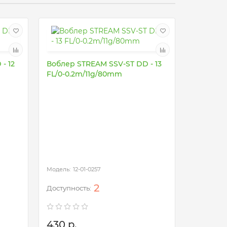
- 12
Воблер STREAM SSV-ST DD - 13
FL/0-0.2m/11g/80mm
Воблер S
FL/0-0.
12-01-0257
12
2
430 р.
430 р.