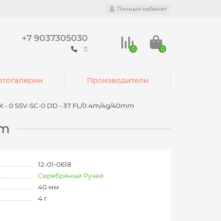
Личный кабинет
+7 9037305030
0
0
тогалерии
Производители
 - 0 SSV-SC-0 DD - 37 FL/0.4m/4g/40mm
mm
12-01-0618
Серебряный Ручей
40 мм
4 г