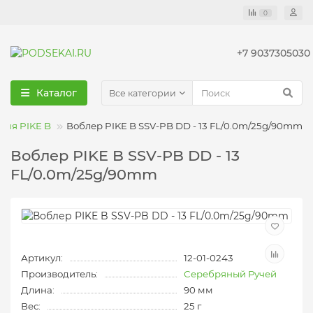
0
+7 9037305030
Каталог
Все категории
рия PIKE B
Воблер PIKE B SSV-PB DD - 13 FL/0.0m/25g/90mm
Воблер PIKE B SSV-PB DD - 13
FL/0.0m/25g/90mm
Артикул:
12-01-0243
Производитель:
Серебряный Ручей
Длина:
90 мм
Вес:
25 г