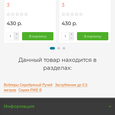
3
3
430 р.
430 р.
В корзину
В корзину
Данный товар находится в
разделах:
Воблеры Серебряный Ручей
Заглубление до 0,5
метров
Серия PIKE B
Информация