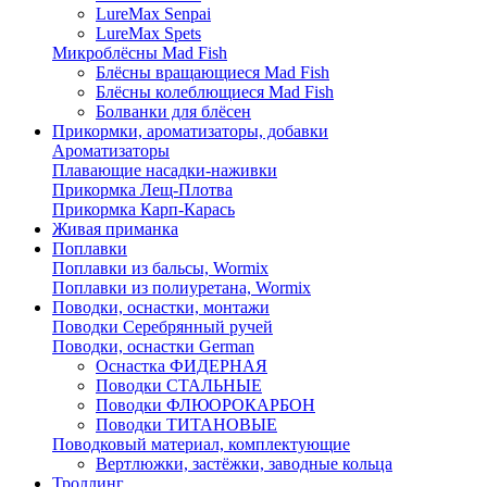
LureMax Senpai
LureMax Spets
Микроблёсны Mad Fish
Блёсны вращающиеся Mad Fish
Блёсны колеблющиеся Mad Fish
Болванки для блёсен
Прикормки, ароматизаторы, добавки
Ароматизаторы
Плавающие насадки-наживки
Прикормка Лещ-Плотва
Прикормка Карп-Карась
Живая приманка
Поплавки
Поплавки из бальсы, Wormix
Поплавки из полиуретана, Wormix
Поводки, оснастки, монтажи
Поводки Серебрянный ручей
Поводки, оснастки German
Оснастка ФИДЕРНАЯ
Поводки СТАЛЬНЫЕ
Поводки ФЛЮОРОКАРБОН
Поводки ТИТАНОВЫЕ
Поводковый материал, комплектующие
Вертлюжки, застёжки, заводные кольца
Троллинг