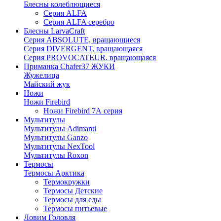
Блесны колеблющиеся
Серия ALFA
Серия ALFA серебро
Блесны LarvaCraft
Серия ABSOLUTE, вращающиеся
Серия DIVERGENT, вращающаяся
Серия PROVOCATEUR. вращающаяся
Приманка Chafer37 ЖУКИ
Жужелица
Майский жук
Ножи
Ножи Firebird
Ножи Firebird 7А серия
Мультитулы
Мультитулы Adimanti
Мультитулы Ganzo
Мультитулы NexTool
Мультитулы Roxon
Термосы
Термосы Арктика
Термокружки
Термосы Детские
Термосы для еды
Термосы питьевые
Ловим Головля