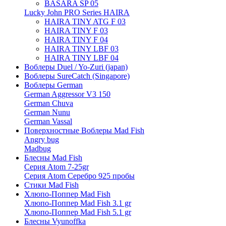
BASARA SP 05
Lucky John PRO Series HAIRA
HAIRA TINY ATG F 03
HAIRA TINY F 03
HAIRA TINY F 04
HAIRA TINY LBF 03
HAIRA TINY LBF 04
Воблеры Duel / Yo-Zuri (japan)
Воблеры SureCatch (Singapore)
Воблеры German
German Aggressor V3 150
German Chuva
German Nunu
German Vassal
Поверхностные Воблеры Mad Fish
Angry bug
Madbug
Блесны Mad Fish
Серия Atom 7-25gr
Серия Atom Серебро 925 пробы
Стики Mad Fish
Хлюпо-Поппер Mad Fish
Хлюпо-Поппер Mad Fish 3.1 gr
Хлюпо-Поппер Mad Fish 5.1 gr
Блесны Vyunoffka