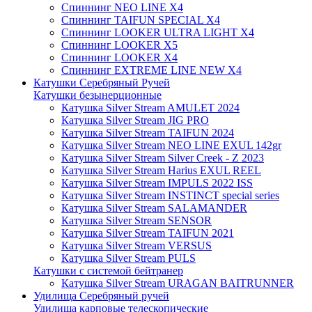
Спиннинг NEO LINE X4
Спиннинг TAIFUN SPECIAL X4
Спиннинг LOOKER ULTRA LIGHT X4
Спиннинг LOOKER X5
Спиннинг LOOKER X4
Спиннинг EXTREME LINE NEW X4
Катушки Серебряный Ручей
Катушки безынерционные
Катушка Silver Stream AMULET 2024
Катушка Silver Stream JIG PRO
Катушка Silver Stream TAIFUN 2024
Катушка Silver Stream NEO LINE EXUL 142gr
Катушка Silver Stream Silver Creek - Z 2023
Катушка Silver Stream Harius EXUL REEL
Катушка Silver Stream IMPULS 2022 ISS
Катушка Silver Stream INSTINCT special series
Катушка Silver Stream SALAMANDER
Катушка Silver Stream SENSOR
Катушка Silver Stream TAIFUN 2021
Катушка Silver Stream VERSUS
Катушка Silver Stream PULS
Катушки с системой бейтранер
Катушка Silver Stream URAGAN BAITRUNNER
Удилища Серебряный ручей
Удилища карповые телескопические