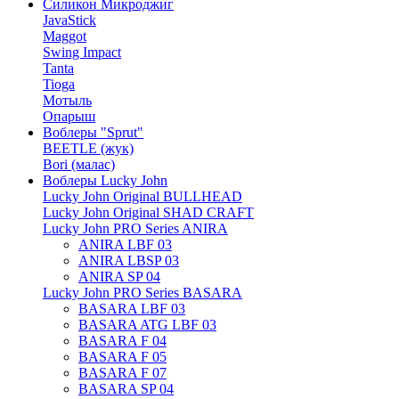
Силикон Микроджиг
JavaStick
Maggot
Swing Impact
Tanta
Tioga
Мотыль
Опарыш
Воблеры "Sprut"
BEETLE (жук)
Bori (малас)
Воблеры Lucky John
Lucky John Original BULLHEAD
Lucky John Original SHAD CRAFT
Lucky John PRO Series ANIRA
ANIRA LBF 03
ANIRA LBSP 03
ANIRA SP 04
Lucky John PRO Series BASARA
BASARA LBF 03
BASARA ATG LBF 03
BASARA F 04
BASARA F 05
BASARA F 07
BASARA SP 04