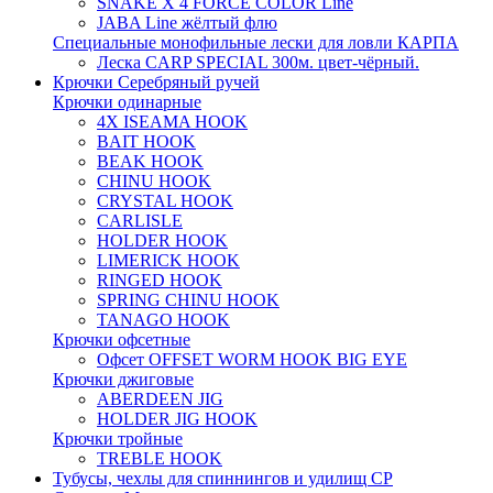
SNAKE X 4 FORCE COLOR Line
JABA Line жёлтый флю
Специальные монофильные лески для ловли КАРПА
Леска CARP SPECIAL 300м. цвет-чёрный.
Крючки Серебряный ручей
Крючки одинарные
4X ISEAMA HOOK
BAIT HOOK
BEAK HOOK
CHINU HOOK
CRYSTAL HOOK
CARLISLE
HOLDER HOOK
LIMERICK HOOK
RINGED HOOK
SPRING CHINU HOOK
TANAGO HOOK
Крючки офсетные
Офсет OFFSET WORM HOOK BIG EYE
Крючки джиговые
ABERDEEN JIG
HOLDER JIG HOOK
Крючки тройные
TREBLE HOOK
Тубусы, чехлы для спиннингов и удилищ СР