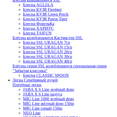
Блёсны вращающиеся SSL
Блесна AGLIA-S
Блесна КУЗЯ Firetiger
Блесна КУЗЯ Green Perch
Блесна КУЗЯ Parrot Tiger
Блесна ФорельКа
Блесна ХАРИУС
Блесна TAIFUN
Блёсны колеблющиеся Кастмастер SSL
Блесна SSL URAGAN 7гр
Блесна SSL URAGAN 15гр
Блесна SSL URAGAN 20гр
Блесна SSL URAGAN 30гр
Блесна SSL URAGAN 40гр
Блёсны серия SSL колеблющиеся специальная серия
"Забытая классика"
Блесна CLASSIC SPOON
Леска Серебряный ручей
Плетёные лески
JABA X 6 Line зелёный флю
JABA X 6 Line радуга
MIG Line 1000 зелёный флю
MIG Line жёлтый флю 150m
MIG Line серый 150m
NEO Line