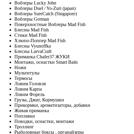
Воблеры Lucky John
Воблеры Duel / Yo-Zuri (japan)
Воблеры SureCatch (Singapore)
Воблеры German
Поверхностные Воблеры Mad Fish
Блесны Mad Fish
Стики Mad Fish
Хлюпо-Поппер Mad Fish
Блесны Vyunoffka
Блесны LarvaCraft
Приманка Chafer37 ЖУКИ
Монтажи, оснастки Smart Baits
Ножи
Мультитулы
Термосы
Ловим Головля
Ловим Карпа
Ловим Форель
Грузы, Джиг, Кормушки
Прикормки, ароматизаторы, добавки
Живая приманка
Поплавки
Поводки, оснастки, монтажи
Троллинг
Рыболовные боксы , органайзеры