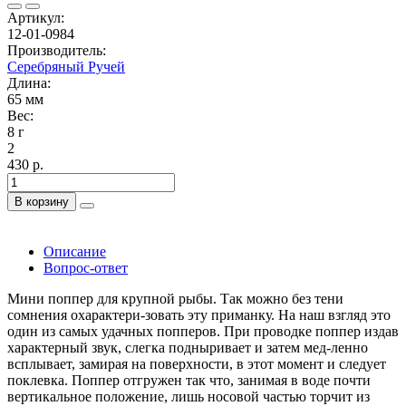
Артикул:
12-01-0984
Производитель:
Серебряный Ручей
Длина:
65 мм
Вес:
8 г
2
430 р.
В корзину
Описание
Вопрос-ответ
Мини поппер для крупной рыбы. Так можно без тени
сомнения охарактери-зовать эту приманку. На наш взгляд это
один из самых удачных попперов. При проводке поппер издав
характерный звук, слегка подныривает и затем мед-ленно
всплывает, замирая на поверхности, в этот момент и следует
поклевка. Поппер отгружен так что, занимая в воде почти
вертикальное положение, лишь носовой частью торчит из