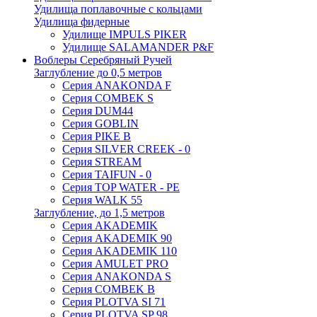
Удилища поплавочные с кольцами
Удилища фидерные
Удилище IMPULS PIKER
Удилище SALAMANDER P&F
Воблеры Серебряный Ручей
Заглубление до 0,5 метров
Серия ANAKONDA F
Серия COMBEK S
Серия DUM44
Серия GOBLIN
Серия PIKE B
Серия SILVER CREEK - 0
Серия STREAM
Серия TAIFUN - 0
Серия TOP WATER - PE
Серия WALK 55
Заглубление, до 1,5 метров
Серия AKADEMIK
Серия AKADEMIK 90
Серия AKADEMIK 110
Серия AMULET PRO
Серия ANAKONDA S
Серия COMBEK B
Серия PLOTVA SI 71
Серия PLOTVA SP 98