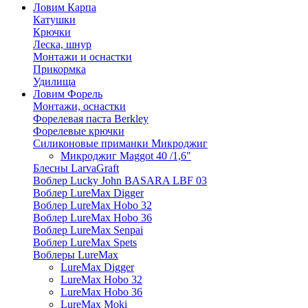
Ловим Карпа
Катушки
Крючки
Леска, шнур
Монтажи и оснастки
Прикормка
Удилища
Ловим Форель
Монтажи, оснастки
Форелевая паста Berkley
Форелевые крючки
Силиконовые приманки Микроджиг
Микроджиг Maggot 40 /1,6"
Блесны LarvaGraft
Воблер Lucky John BASARA LBF 03
Воблер LureMax Digger
Воблер LureMax Hobo 32
Воблер LureMax Hobo 36
Воблер LureMax Senpai
Воблер LureMax Spets
Воблеры LureMax
LureMax Digger
LureMax Hobo 32
LureMax Hobo 36
LureMax Moki