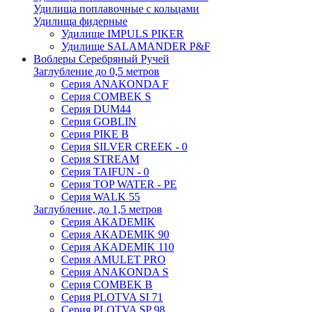
Удилища поплавочные с кольцами
Удилища фидерные
Удилище IMPULS PIKER
Удилище SALAMANDER P&F
Воблеры Серебряный Ручей
Заглубление до 0,5 метров
Серия ANAKONDA F
Серия COMBEK S
Серия DUM44
Серия GOBLIN
Серия PIKE B
Серия SILVER CREEK - 0
Серия STREAM
Серия TAIFUN - 0
Серия TOP WATER - PE
Серия WALK 55
Заглубление, до 1,5 метров
Серия AKADEMIK
Серия AKADEMIK 90
Серия AKADEMIK 110
Серия AMULET PRO
Серия ANAKONDA S
Серия COMBEK B
Серия PLOTVA SI 71
Серия PLOTVA SP 98