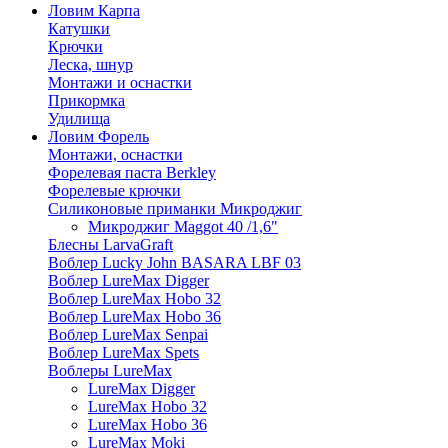
Ловим Карпа
Катушки
Крючки
Леска, шнур
Монтажи и оснастки
Прикормка
Удилища
Ловим Форель
Монтажи, оснастки
Форелевая паста Berkley
Форелевые крючки
Силиконовые приманки Микроджиг
Микроджиг Maggot 40 /1,6"
Блесны LarvaGraft
Воблер Lucky John BASARA LBF 03
Воблер LureMax Digger
Воблер LureMax Hobo 32
Воблер LureMax Hobo 36
Воблер LureMax Senpai
Воблер LureMax Spets
Воблеры LureMax
LureMax Digger
LureMax Hobo 32
LureMax Hobo 36
LureMax Moki