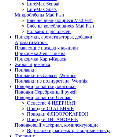
LureMax Senpai
LureMax Spets
Микроблёсны Mad Fish
Блёсны вращающиеся Mad Fish
Блёсны колеблющиеся Mad Fish
Болванки для блёсен
Прикормки, ароматизаторы, добавки
Ароматизаторы
Плавающие насадки-наживки
Прикормка Лещ-Плотва
Прикормка Карп-Карась
Живая приманка
Поплавки
Поплавки из бальсы, Wormix
Поплавки из полиуретана, Wormix
Поводки, оснастки, монтажи
Поводки Серебрянный ручей
Поводки, оснастки German
Оснастка ФИДЕРНАЯ
Поводки СТАЛЬНЫЕ
Поводки ФЛЮОРОКАРБОН
Поводки ТИТАНОВЫЕ
Поводковый материал, комплектующие
Вертлюжки, застёжки, заводные кольца
Троллинг