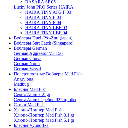
BASARA SP 05
Lucky John PRO Series HAIRA
HAIRA TINY ATG F 03
HAIRA TINY F 03
HAIRA TINY F 04
HAIRA TINY LBF 03
HAIRA TINY LBF 04
Воблеры Duel / Yo-Zuri (japan)
Воблеры SureCatch (Singapore)
Воблеры German
German Aggressor V3 150
German Chuva
German Nunu
German Vassal
Поверхностные Воблеры Mad Fish
Angry bug
Madbug
Блесны Mad Fish
Серия Atom 7-25gr
Серия Atom Серебро 925 пробы
Стики Mad Fish
Хлюпо-Поппер Mad Fish
Хлюпо-Поппер Mad Fish 3.1 gr
Хлюпо-Поппер Mad Fish 5.1 gr
Блесны Vyunoffka