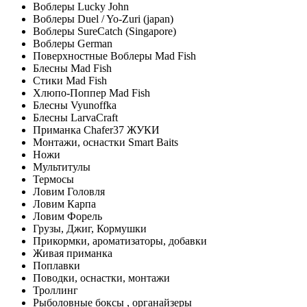
Воблеры Lucky John
Воблеры Duel / Yo-Zuri (japan)
Воблеры SureCatch (Singapore)
Воблеры German
Поверхностные Воблеры Mad Fish
Блесны Mad Fish
Стики Mad Fish
Хлюпо-Поппер Mad Fish
Блесны Vyunoffka
Блесны LarvaCraft
Приманка Chafer37 ЖУКИ
Монтажи, оснастки Smart Baits
Ножи
Мультитулы
Термосы
Ловим Головля
Ловим Карпа
Ловим Форель
Грузы, Джиг, Кормушки
Прикормки, ароматизаторы, добавки
Живая приманка
Поплавки
Поводки, оснастки, монтажи
Троллинг
Рыболовные боксы , органайзеры