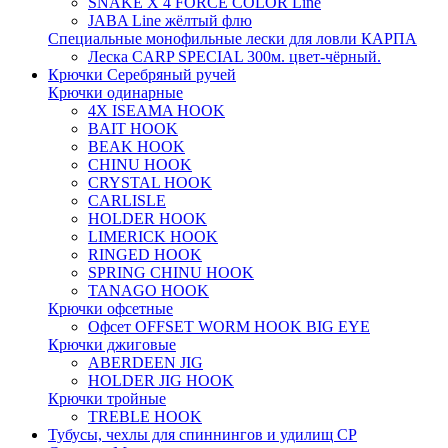
SNAKE X 4 FORCE COLOR Line
JABA Line жёлтый флю
Специальные монофильные лески для ловли КАРПА
Леска CARP SPECIAL 300м. цвет-чёрный.
Крючки Серебряный ручей
Крючки одинарные
4X ISEAMA HOOK
BAIT HOOK
BEAK HOOK
CHINU HOOK
CRYSTAL HOOK
CARLISLE
HOLDER HOOK
LIMERICK HOOK
RINGED HOOK
SPRING CHINU HOOK
TANAGO HOOK
Крючки офсетные
Офсет OFFSET WORM HOOK BIG EYE
Крючки джиговые
ABERDEEN JIG
HOLDER JIG HOOK
Крючки тройные
TREBLE HOOK
Тубусы, чехлы для спиннингов и удилищ СР