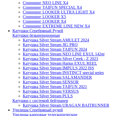
Спиннинг NEO LINE X4
Спиннинг TAIFUN SPECIAL X4
Спиннинг LOOKER ULTRA LIGHT X4
Спиннинг LOOKER X5
Спиннинг LOOKER X4
Спиннинг EXTREME LINE NEW X4
Катушки Серебряный Ручей
Катушки безынерционные
Катушка Silver Stream AMULET 2024
Катушка Silver Stream JIG PRO
Катушка Silver Stream TAIFUN 2024
Катушка Silver Stream NEO LINE EXUL 142gr
Катушка Silver Stream Silver Creek - Z 2023
Катушка Silver Stream Harius EXUL REEL
Катушка Silver Stream IMPULS 2022 ISS
Катушка Silver Stream INSTINCT special series
Катушка Silver Stream SALAMANDER
Катушка Silver Stream SENSOR
Катушка Silver Stream TAIFUN 2021
Катушка Silver Stream VERSUS
Катушка Silver Stream PULS
Катушки с системой бейтранер
Катушка Silver Stream URAGAN BAITRUNNER
Удилища Серебряный ручей
Удилища карповые телескопические