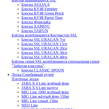
Блёсны вращающиеся SSL
Блесна AGLIA-S
Блесна КУЗЯ Firetiger
Блесна КУЗЯ Green Perch
Блесна КУЗЯ Parrot Tiger
Блесна ФорельКа
Блесна ХАРИУС
Блесна TAIFUN
Блёсны колеблющиеся Кастмастер SSL
Блесна SSL URAGAN 7гр
Блесна SSL URAGAN 15гр
Блесна SSL URAGAN 20гр
Блесна SSL URAGAN 30гр
Блесна SSL URAGAN 40гр
Блёсны серия SSL колеблющиеся специальная серия
"Забытая классика"
Блесна CLASSIC SPOON
Леска Серебряный ручей
Плетёные лески
JABA X 6 Line зелёный флю
JABA X 6 Line радуга
MIG Line 1000 зелёный флю
MIG Line жёлтый флю 150m
MIG Line серый 150m
NEO Line