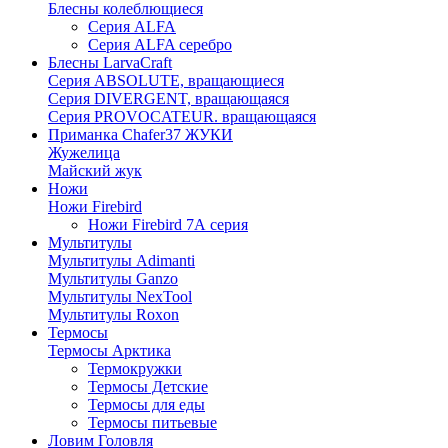
Блесны колеблющиеся
Серия ALFA
Серия ALFA серебро
Блесны LarvaCraft
Серия ABSOLUTE, вращающиеся
Серия DIVERGENT, вращающаяся
Серия PROVOCATEUR. вращающаяся
Приманка Chafer37 ЖУКИ
Жужелица
Майский жук
Ножи
Ножи Firebird
Ножи Firebird 7А серия
Мультитулы
Мультитулы Adimanti
Мультитулы Ganzo
Мультитулы NexTool
Мультитулы Roxon
Термосы
Термосы Арктика
Термокружки
Термосы Детские
Термосы для еды
Термосы питьевые
Ловим Головля