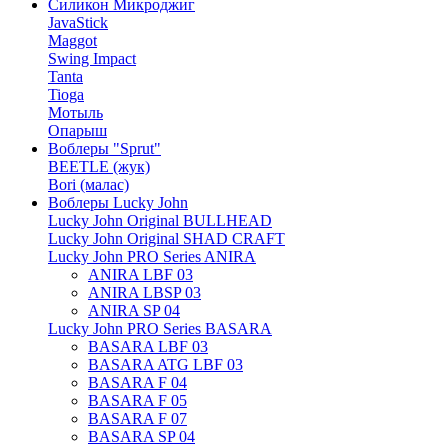
Силикон Микроджиг
JavaStick
Maggot
Swing Impact
Tanta
Tioga
Мотыль
Опарыш
Воблеры "Sprut"
BEETLE (жук)
Bori (малас)
Воблеры Lucky John
Lucky John Original BULLHEAD
Lucky John Original SHAD CRAFT
Lucky John PRO Series ANIRA
ANIRA LBF 03
ANIRA LBSP 03
ANIRA SP 04
Lucky John PRO Series BASARA
BASARA LBF 03
BASARA ATG LBF 03
BASARA F 04
BASARA F 05
BASARA F 07
BASARA SP 04