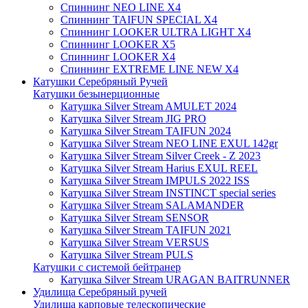
Спиннинг NEO LINE X4
Спиннинг TAIFUN SPECIAL X4
Спиннинг LOOKER ULTRA LIGHT X4
Спиннинг LOOKER X5
Спиннинг LOOKER X4
Спиннинг EXTREME LINE NEW X4
Катушки Серебряный Ручей
Катушки безынерционные
Катушка Silver Stream AMULET 2024
Катушка Silver Stream JIG PRO
Катушка Silver Stream TAIFUN 2024
Катушка Silver Stream NEO LINE EXUL 142gr
Катушка Silver Stream Silver Creek - Z 2023
Катушка Silver Stream Harius EXUL REEL
Катушка Silver Stream IMPULS 2022 ISS
Катушка Silver Stream INSTINCT special series
Катушка Silver Stream SALAMANDER
Катушка Silver Stream SENSOR
Катушка Silver Stream TAIFUN 2021
Катушка Silver Stream VERSUS
Катушка Silver Stream PULS
Катушки с системой бейтранер
Катушка Silver Stream URAGAN BAITRUNNER
Удилища Серебряный ручей
Удилища карповые телескопические