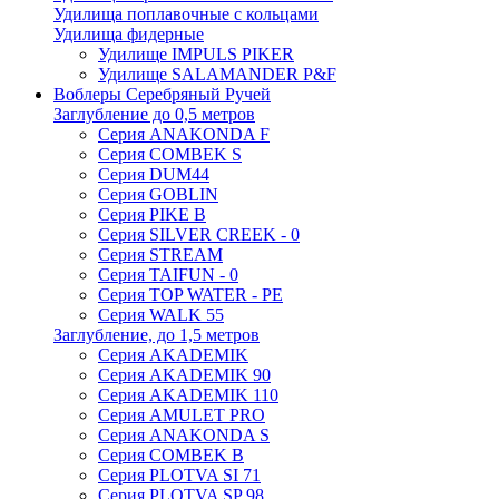
Удилища поплавочные с кольцами
Удилища фидерные
Удилище IMPULS PIKER
Удилище SALAMANDER P&F
Воблеры Серебряный Ручей
Заглубление до 0,5 метров
Серия ANAKONDA F
Серия COMBEK S
Серия DUM44
Серия GOBLIN
Серия PIKE B
Серия SILVER CREEK - 0
Серия STREAM
Серия TAIFUN - 0
Серия TOP WATER - PE
Серия WALK 55
Заглубление, до 1,5 метров
Серия AKADEMIK
Серия AKADEMIK 90
Серия AKADEMIK 110
Серия AMULET PRO
Серия ANAKONDA S
Серия COMBEK B
Серия PLOTVA SI 71
Серия PLOTVA SP 98