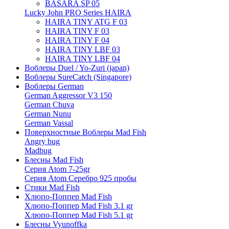
BASARA SP 05
Lucky John PRO Series HAIRA
HAIRA TINY ATG F 03
HAIRA TINY F 03
HAIRA TINY F 04
HAIRA TINY LBF 03
HAIRA TINY LBF 04
Воблеры Duel / Yo-Zuri (japan)
Воблеры SureCatch (Singapore)
Воблеры German
German Aggressor V3 150
German Chuva
German Nunu
German Vassal
Поверхностные Воблеры Mad Fish
Angry bug
Madbug
Блесны Mad Fish
Серия Atom 7-25gr
Серия Atom Серебро 925 пробы
Стики Mad Fish
Хлюпо-Поппер Mad Fish
Хлюпо-Поппер Mad Fish 3.1 gr
Хлюпо-Поппер Mad Fish 5.1 gr
Блесны Vyunoffka