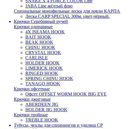
SNAKE X 4 FORCE COLOR Line
JABA Line жёлтый флю
Специальные монофильные лески для ловли КАРПА
Леска CARP SPECIAL 300м. цвет-чёрный.
Крючки Серебряный ручей
Крючки одинарные
4X ISEAMA HOOK
BAIT HOOK
BEAK HOOK
CHINU HOOK
CRYSTAL HOOK
CARLISLE
HOLDER HOOK
LIMERICK HOOK
RINGED HOOK
SPRING CHINU HOOK
TANAGO HOOK
Крючки офсетные
Офсет OFFSET WORM HOOK BIG EYE
Крючки джиговые
ABERDEEN JIG
HOLDER JIG HOOK
Крючки тройные
TREBLE HOOK
Тубусы, чехлы для спиннингов и удилищ СР