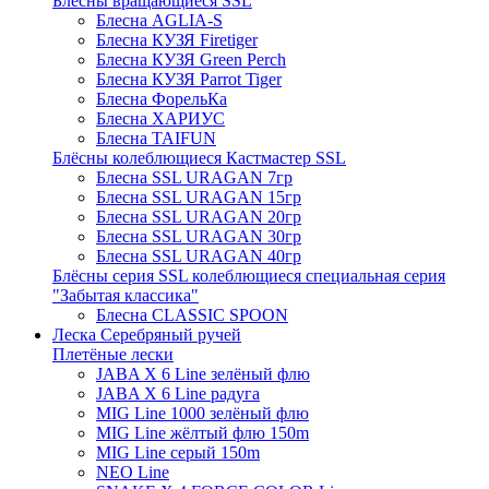
Блёсны вращающиеся SSL
Блесна AGLIA-S
Блесна КУЗЯ Firetiger
Блесна КУЗЯ Green Perch
Блесна КУЗЯ Parrot Tiger
Блесна ФорельКа
Блесна ХАРИУС
Блесна TAIFUN
Блёсны колеблющиеся Кастмастер SSL
Блесна SSL URAGAN 7гр
Блесна SSL URAGAN 15гр
Блесна SSL URAGAN 20гр
Блесна SSL URAGAN 30гр
Блесна SSL URAGAN 40гр
Блёсны серия SSL колеблющиеся специальная серия
"Забытая классика"
Блесна CLASSIC SPOON
Леска Серебряный ручей
Плетёные лески
JABA X 6 Line зелёный флю
JABA X 6 Line радуга
MIG Line 1000 зелёный флю
MIG Line жёлтый флю 150m
MIG Line серый 150m
NEO Line