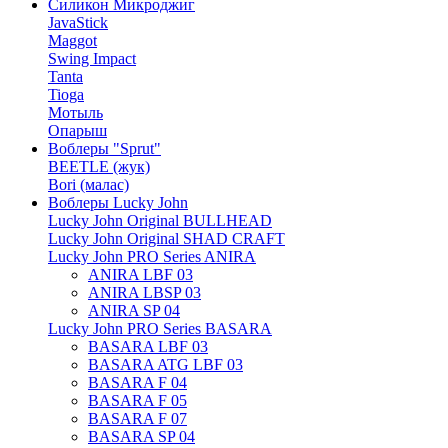
Силикон Микроджиг
JavaStick
Maggot
Swing Impact
Tanta
Tioga
Мотыль
Опарыш
Воблеры "Sprut"
BEETLE (жук)
Bori (малас)
Воблеры Lucky John
Lucky John Original BULLHEAD
Lucky John Original SHAD CRAFT
Lucky John PRO Series ANIRA
ANIRA LBF 03
ANIRA LBSP 03
ANIRA SP 04
Lucky John PRO Series BASARA
BASARA LBF 03
BASARA ATG LBF 03
BASARA F 04
BASARA F 05
BASARA F 07
BASARA SP 04