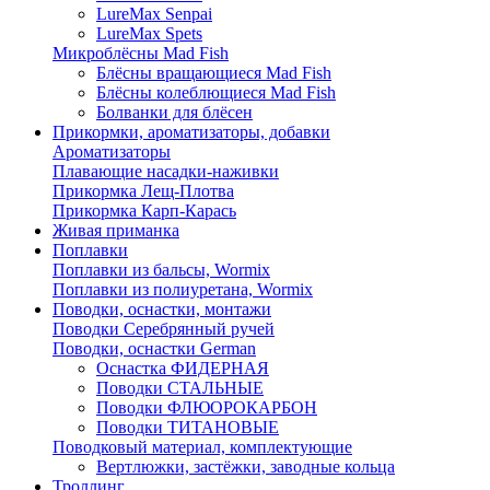
LureMax Senpai
LureMax Spets
Микроблёсны Mad Fish
Блёсны вращающиеся Mad Fish
Блёсны колеблющиеся Mad Fish
Болванки для блёсен
Прикормки, ароматизаторы, добавки
Ароматизаторы
Плавающие насадки-наживки
Прикормка Лещ-Плотва
Прикормка Карп-Карась
Живая приманка
Поплавки
Поплавки из бальсы, Wormix
Поплавки из полиуретана, Wormix
Поводки, оснастки, монтажи
Поводки Серебрянный ручей
Поводки, оснастки German
Оснастка ФИДЕРНАЯ
Поводки СТАЛЬНЫЕ
Поводки ФЛЮОРОКАРБОН
Поводки ТИТАНОВЫЕ
Поводковый материал, комплектующие
Вертлюжки, застёжки, заводные кольца
Троллинг