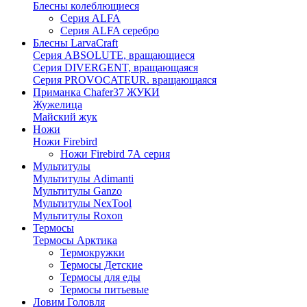
Блесны колеблющиеся
Серия ALFA
Серия ALFA серебро
Блесны LarvaCraft
Серия ABSOLUTE, вращающиеся
Серия DIVERGENT, вращающаяся
Серия PROVOCATEUR. вращающаяся
Приманка Chafer37 ЖУКИ
Жужелица
Майский жук
Ножи
Ножи Firebird
Ножи Firebird 7А серия
Мультитулы
Мультитулы Adimanti
Мультитулы Ganzo
Мультитулы NexTool
Мультитулы Roxon
Термосы
Термосы Арктика
Термокружки
Термосы Детские
Термосы для еды
Термосы питьевые
Ловим Головля