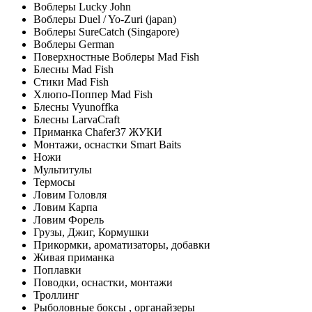
Воблеры Lucky John
Воблеры Duel / Yo-Zuri (japan)
Воблеры SureCatch (Singapore)
Воблеры German
Поверхностные Воблеры Mad Fish
Блесны Mad Fish
Стики Mad Fish
Хлюпо-Поппер Mad Fish
Блесны Vyunoffka
Блесны LarvaCraft
Приманка Chafer37 ЖУКИ
Монтажи, оснастки Smart Baits
Ножи
Мультитулы
Термосы
Ловим Головля
Ловим Карпа
Ловим Форель
Грузы, Джиг, Кормушки
Прикормки, ароматизаторы, добавки
Живая приманка
Поплавки
Поводки, оснастки, монтажи
Троллинг
Рыболовные боксы , органайзеры