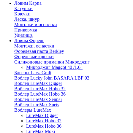
Ловим Карпа
Катушки
Крючки
Леска, шнур
Монтажи и оснастки
Прикормка
Удилища
Ловим Форель
Монтажи, оснастки
Форелевая паста Berkley
Форелевые крючки
Силиконовые приманки Микроджиг
Микроджиг Maggot 40 /1,6"
Блесны LarvaGraft
Воблер Lucky John BASARA LBF 03
Воблер LureMax Digger
Воблер LureMax Hobo 32
Воблер LureMax Hobo 36
Воблер LureMax Senpai
Воблер LureMax Spets
Воблеры LureMax
LureMax Digger
LureMax Hobo 32
LureMax Hobo 36
LureMax Moki