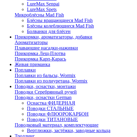
LureMax Senpai
LureMax Spets
Микроблёсны Mad Fish
Блёсны вращающиеся Mad Fish
Блёсны колеблющиеся Mad Fish
Болванки для блёсен
Прикормки, ароматизаторы, добавки
Ароматизаторы
Плавающие насадки-наживки
Прикормка Лещ-Плотва
Прикормка Карп-Карась
Живая приманка
Поплавки
Поплавки из бальсы, Wormix
Поплавки из полиуретана, Wormix
Поводки, оснастки, монтажи
Поводки Серебрянный ручей
Поводки, оснастки German
Оснастка ФИДЕРНАЯ
Поводки СТАЛЬНЫЕ
Поводки ФЛЮОРОКАРБОН
Поводки ТИТАНОВЫЕ
Поводковый материал, комплектующие
Вертлюжки, застёжки, заводные кольца
Троллинг