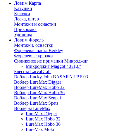
Ловим Карпа
Катушки
Крючки
Леска, шнур
Монтажи и оснастки
Прикормка
Удилища
Ловим Форель
Монтажи, оснастки
Форелевая паста Berkley
Форелевые крючки
Силиконовые приманки Микроджиг
Микроджиг Maggot 40 /1,6"
Блесны LarvaGraft
Воблер Lucky John BASARA LBF 03
Воблер LureMax Digger
Воблер LureMax Hobo 32
Воблер LureMax Hobo 36
Воблер LureMax Senpai
Воблер LureMax Spets
Воблеры LureMax
LureMax Digger
LureMax Hobo 32
LureMax Hobo 36
LureMax Moki