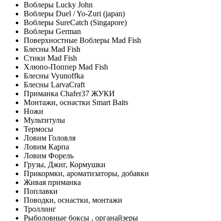
Воблеры Lucky John
Воблеры Duel / Yo-Zuri (japan)
Воблеры SureCatch (Singapore)
Воблеры German
Поверхностные Воблеры Mad Fish
Блесны Mad Fish
Стики Mad Fish
Хлюпо-Поппер Mad Fish
Блесны Vyunoffka
Блесны LarvaCraft
Приманка Chafer37 ЖУКИ
Монтажи, оснастки Smart Baits
Ножи
Мультитулы
Термосы
Ловим Головля
Ловим Карпа
Ловим Форель
Грузы, Джиг, Кормушки
Прикормки, ароматизаторы, добавки
Живая приманка
Поплавки
Поводки, оснастки, монтажи
Троллинг
Рыболовные боксы , органайзеры