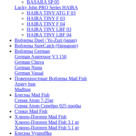
BASARA SP 05
Lucky John PRO Series HAIRA
HAIRA TINY ATG F 03
HAIRA TINY F 03
HAIRA TINY F 04
HAIRA TINY LBF 03
HAIRA TINY LBF 04
Воблеры Duel / Yo-Zuri (japan)
Воблеры SureCatch (Singapore)
Воблеры German
German Aggressor V3 150
German Chuva
German Nunu
German Vassal
Поверхностные Воблеры Mad Fish
Angry bug
Madbug
Блесны Mad Fish
Серия Atom 7-25gr
Серия Atom Серебро 925 пробы
Стики Mad Fish
Хлюпо-Поппер Mad Fish
Хлюпо-Поппер Mad Fish 3.1 gr
Хлюпо-Поппер Mad Fish 5.1 gr
Блесны Vyunoffka