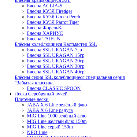
Блёсны вращающиеся SSL
Блесна AGLIA-S
Блесна КУЗЯ Firetiger
Блесна КУЗЯ Green Perch
Блесна КУЗЯ Parrot Tiger
Блесна ФорельКа
Блесна ХАРИУС
Блесна TAIFUN
Блёсны колеблющиеся Кастмастер SSL
Блесна SSL URAGAN 7гр
Блесна SSL URAGAN 15гр
Блесна SSL URAGAN 20гр
Блесна SSL URAGAN 30гр
Блесна SSL URAGAN 40гр
Блёсны серия SSL колеблющиеся специальная серия
"Забытая классика"
Блесна CLASSIC SPOON
Леска Серебряный ручей
Плетёные лески
JABA X 6 Line зелёный флю
JABA X 6 Line радуга
MIG Line 1000 зелёный флю
MIG Line жёлтый флю 150m
MIG Line серый 150m
NEO Line