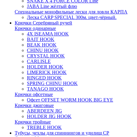
SNAKE X 4 FORCE COLOR Line
JABA Line жёлтый флю
Специальные монофильные лески для ловли КАРПА
Леска CARP SPECIAL 300м. цвет-чёрный.
Крючки Серебряный ручей
Крючки одинарные
4X ISEAMA HOOK
BAIT HOOK
BEAK HOOK
CHINU HOOK
CRYSTAL HOOK
CARLISLE
HOLDER HOOK
LIMERICK HOOK
RINGED HOOK
SPRING CHINU HOOK
TANAGO HOOK
Крючки офсетные
Офсет OFFSET WORM HOOK BIG EYE
Крючки джиговые
ABERDEEN JIG
HOLDER JIG HOOK
Крючки тройные
TREBLE HOOK
Тубусы, чехлы для спиннингов и удилищ СР