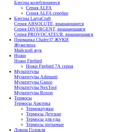
Блесны колеблющиеся
Серия ALFA
Серия ALFA серебро
Блесны LarvaCraft
Серия ABSOLUTE, вращающиеся
Серия DIVERGENT, вращающаяся
Серия PROVOCATEUR. вращающаяся
Приманка Chafer37 ЖУКИ
Жужелица
Майский жук
Ножи
Ножи Firebird
Ножи Firebird 7А серия
Мультитулы
Мультитулы Adimanti
Мультитулы Ganzo
Мультитулы NexTool
Мультитулы Roxon
Термосы
Термосы Арктика
Термокружки
Термосы Детские
Термосы для еды
Термосы питьевые
Ловим Головля