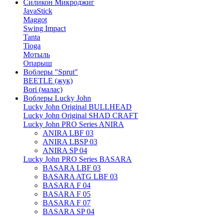
Силикон Микроджиг
JavaStick
Maggot
Swing Impact
Tanta
Tioga
Мотыль
Опарыш
Воблеры "Sprut"
BEETLE (жук)
Bori (малас)
Воблеры Lucky John
Lucky John Original BULLHEAD
Lucky John Original SHAD CRAFT
Lucky John PRO Series ANIRA
ANIRA LBF 03
ANIRA LBSP 03
ANIRA SP 04
Lucky John PRO Series BASARA
BASARA LBF 03
BASARA ATG LBF 03
BASARA F 04
BASARA F 05
BASARA F 07
BASARA SP 04