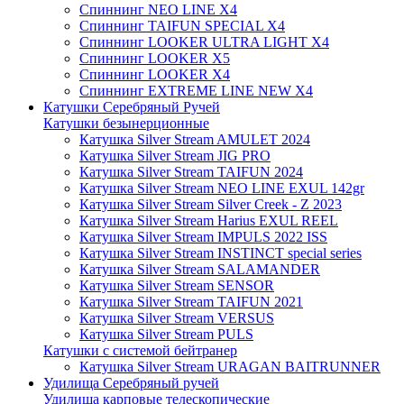
Спиннинг NEO LINE X4
Спиннинг TAIFUN SPECIAL X4
Спиннинг LOOKER ULTRA LIGHT X4
Спиннинг LOOKER X5
Спиннинг LOOKER X4
Спиннинг EXTREME LINE NEW X4
Катушки Серебряный Ручей
Катушки безынерционные
Катушка Silver Stream AMULET 2024
Катушка Silver Stream JIG PRO
Катушка Silver Stream TAIFUN 2024
Катушка Silver Stream NEO LINE EXUL 142gr
Катушка Silver Stream Silver Creek - Z 2023
Катушка Silver Stream Harius EXUL REEL
Катушка Silver Stream IMPULS 2022 ISS
Катушка Silver Stream INSTINCT special series
Катушка Silver Stream SALAMANDER
Катушка Silver Stream SENSOR
Катушка Silver Stream TAIFUN 2021
Катушка Silver Stream VERSUS
Катушка Silver Stream PULS
Катушки с системой бейтранер
Катушка Silver Stream URAGAN BAITRUNNER
Удилища Серебряный ручей
Удилища карповые телескопические