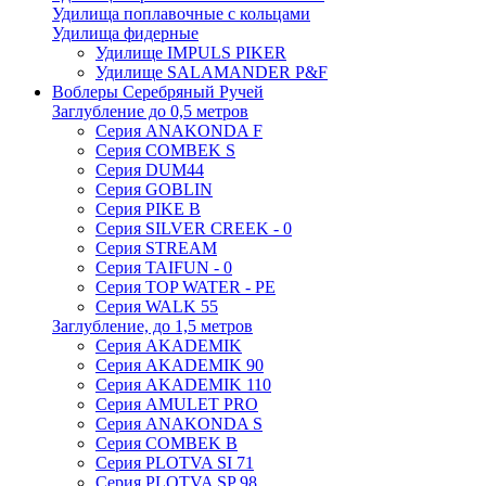
Удилища поплавочные с кольцами
Удилища фидерные
Удилище IMPULS PIKER
Удилище SALAMANDER P&F
Воблеры Серебряный Ручей
Заглубление до 0,5 метров
Серия ANAKONDA F
Серия COMBEK S
Серия DUM44
Серия GOBLIN
Серия PIKE B
Серия SILVER CREEK - 0
Серия STREAM
Серия TAIFUN - 0
Серия TOP WATER - PE
Серия WALK 55
Заглубление, до 1,5 метров
Серия AKADEMIK
Серия AKADEMIK 90
Серия AKADEMIK 110
Серия AMULET PRO
Серия ANAKONDA S
Серия COMBEK B
Серия PLOTVA SI 71
Серия PLOTVA SP 98