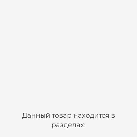
В корзину
Воблер HARIUS SSV-HA DD - 11 SP/0,5-1,4 m/8,5g/92 mm
12-01-0790
1
490 р.
В корзину
Данный товар находится в
разделах: