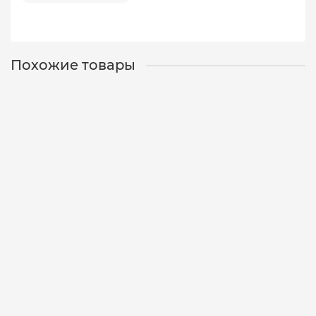
Похожие товары
Воблер DELFIN SSV-DF DD - 11 SI/0.6-1.2m/10g/70mm
12-01-0092
0
430 р.
Уведомить