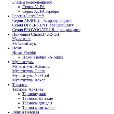
Блесны колеблющиеся
Серия ALFA
Серия ALFA серебро
Блесны LarvaCraft
Серия ABSOLUTE, вращающиеся
Серия DIVERGENT, вращающаяся
Серия PROVOCATEUR. вращающаяся
Приманка Chafer37 ЖУКИ
Жужелица
Майский жук
Ножи
Ножи Firebird
Ножи Firebird 7А серия
Мультитулы
Мультитулы Adimanti
Мультитулы Ganzo
Мультитулы NexTool
Мультитулы Roxon
Термосы
Термосы Арктика
Термокружки
Термосы Детские
Термосы для еды
Термосы питьевые
Ловим Головля