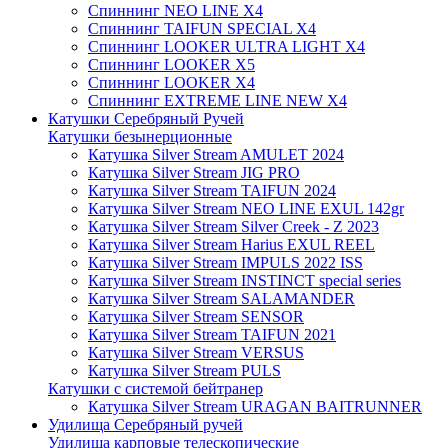
Спиннинг NEO LINE X4
Спиннинг TAIFUN SPECIAL X4
Спиннинг LOOKER ULTRA LIGHT X4
Спиннинг LOOKER X5
Спиннинг LOOKER X4
Спиннинг EXTREME LINE NEW X4
Катушки Серебряный Ручей
Катушки безынерционные
Катушка Silver Stream AMULET 2024
Катушка Silver Stream JIG PRO
Катушка Silver Stream TAIFUN 2024
Катушка Silver Stream NEO LINE EXUL 142gr
Катушка Silver Stream Silver Creek - Z 2023
Катушка Silver Stream Harius EXUL REEL
Катушка Silver Stream IMPULS 2022 ISS
Катушка Silver Stream INSTINCT special series
Катушка Silver Stream SALAMANDER
Катушка Silver Stream SENSOR
Катушка Silver Stream TAIFUN 2021
Катушка Silver Stream VERSUS
Катушка Silver Stream PULS
Катушки с системой бейтранер
Катушка Silver Stream URAGAN BAITRUNNER
Удилища Серебряный ручей
Удилища карповые телескопические