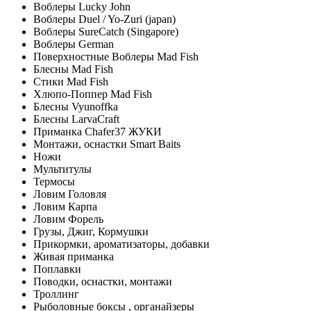
Воблеры Lucky John
Воблеры Duel / Yo-Zuri (japan)
Воблеры SureCatch (Singapore)
Воблеры German
Поверхностные Воблеры Mad Fish
Блесны Mad Fish
Стики Mad Fish
Хлюпо-Поппер Mad Fish
Блесны Vyunoffka
Блесны LarvaCraft
Приманка Chafer37 ЖУКИ
Монтажи, оснастки Smart Baits
Ножи
Мультитулы
Термосы
Ловим Головля
Ловим Карпа
Ловим Форель
Грузы, Джиг, Кормушки
Прикормки, ароматизаторы, добавки
Живая приманка
Поплавки
Поводки, оснастки, монтажи
Троллинг
Рыболовные боксы , органайзеры