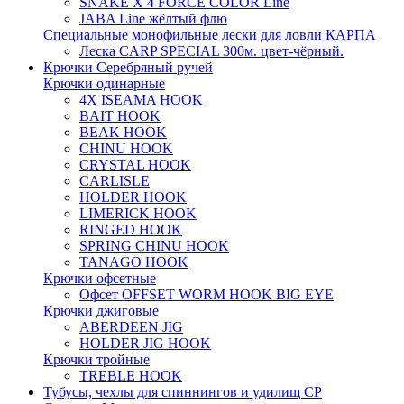
SNAKE X 4 FORCE COLOR Line
JABA Line жёлтый флю
Специальные монофильные лески для ловли КАРПА
Леска CARP SPECIAL 300м. цвет-чёрный.
Крючки Серебряный ручей
Крючки одинарные
4X ISEAMA HOOK
BAIT HOOK
BEAK HOOK
CHINU HOOK
CRYSTAL HOOK
CARLISLE
HOLDER HOOK
LIMERICK HOOK
RINGED HOOK
SPRING CHINU HOOK
TANAGO HOOK
Крючки офсетные
Офсет OFFSET WORM HOOK BIG EYE
Крючки джиговые
ABERDEEN JIG
HOLDER JIG HOOK
Крючки тройные
TREBLE HOOK
Тубусы, чехлы для спиннингов и удилищ СР