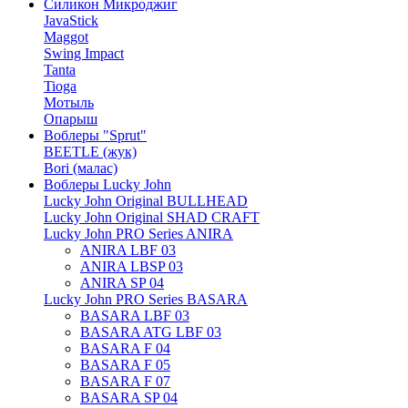
Силикон Микроджиг
JavaStick
Maggot
Swing Impact
Tanta
Tioga
Мотыль
Опарыш
Воблеры "Sprut"
BEETLE (жук)
Bori (малас)
Воблеры Lucky John
Lucky John Original BULLHEAD
Lucky John Original SHAD CRAFT
Lucky John PRO Series ANIRA
ANIRA LBF 03
ANIRA LBSP 03
ANIRA SP 04
Lucky John PRO Series BASARA
BASARA LBF 03
BASARA ATG LBF 03
BASARA F 04
BASARA F 05
BASARA F 07
BASARA SP 04