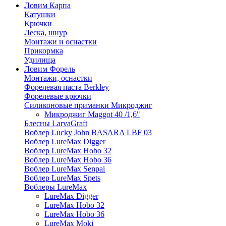
Ловим Карпа
Катушки
Крючки
Леска, шнур
Монтажи и оснастки
Прикормка
Удилища
Ловим Форель
Монтажи, оснастки
Форелевая паста Berkley
Форелевые крючки
Силиконовые приманки Микроджиг
Микроджиг Maggot 40 /1,6"
Блесны LarvaGraft
Воблер Lucky John BASARA LBF 03
Воблер LureMax Digger
Воблер LureMax Hobo 32
Воблер LureMax Hobo 36
Воблер LureMax Senpai
Воблер LureMax Spets
Воблеры LureMax
LureMax Digger
LureMax Hobo 32
LureMax Hobo 36
LureMax Moki