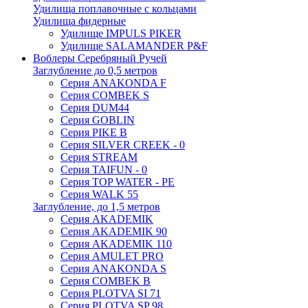
Удилища поплавочные с кольцами
Удилища фидерные
Удилище IMPULS PIKER
Удилище SALAMANDER P&F
Воблеры Серебряный Ручей
Заглубление до 0,5 метров
Серия ANAKONDA F
Серия COMBEK S
Серия DUM44
Серия GOBLIN
Серия PIKE B
Серия SILVER CREEK - 0
Серия STREAM
Серия TAIFUN - 0
Серия TOP WATER - PE
Серия WALK 55
Заглубление, до 1,5 метров
Серия AKADEMIK
Серия AKADEMIK 90
Серия AKADEMIK 110
Серия AMULET PRO
Серия ANAKONDA S
Серия COMBEK B
Серия PLOTVA SI 71
Серия PLOTVA SP 98