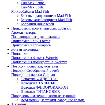
LureMax Senpai
LureMax Spets
Микроблёсны Mad Fish
Блёсны вращающиеся Mad Fish
Блёсны колеблющиеся Mad Fish
Болванки для блёсен
Прикормки, ароматизаторы, добавки
Ароматизаторы
Плавающие насадки-наживки
Прикормка Лещ-Плотва
Прикормка Карп-Карась
Живая приманка
Поплавки
Поплавки из бальсы, Wormix
Поплавки из полиуретана, Wormix
Поводки, оснастки, монтажи
Поводки Серебрянный ручей
Поводки, оснастки German
Оснастка ФИДЕРНАЯ
Поводки СТАЛЬНЫЕ
Поводки ФЛЮОРОКАРБОН
Поводки ТИТАНОВЫЕ
Поводковый материал, комплектующие
Вертлюжки, застёжки, заводные кольца
Троллинг