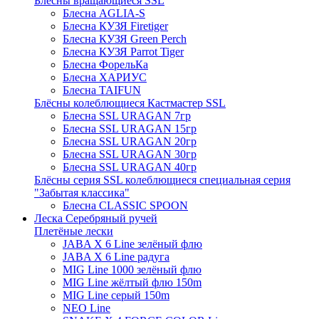
Блёсны вращающиеся SSL
Блесна AGLIA-S
Блесна КУЗЯ Firetiger
Блесна КУЗЯ Green Perch
Блесна КУЗЯ Parrot Tiger
Блесна ФорельКа
Блесна ХАРИУС
Блесна TAIFUN
Блёсны колеблющиеся Кастмастер SSL
Блесна SSL URAGAN 7гр
Блесна SSL URAGAN 15гр
Блесна SSL URAGAN 20гр
Блесна SSL URAGAN 30гр
Блесна SSL URAGAN 40гр
Блёсны серия SSL колеблющиеся специальная серия
"Забытая классика"
Блесна CLASSIC SPOON
Леска Серебряный ручей
Плетёные лески
JABA X 6 Line зелёный флю
JABA X 6 Line радуга
MIG Line 1000 зелёный флю
MIG Line жёлтый флю 150m
MIG Line серый 150m
NEO Line