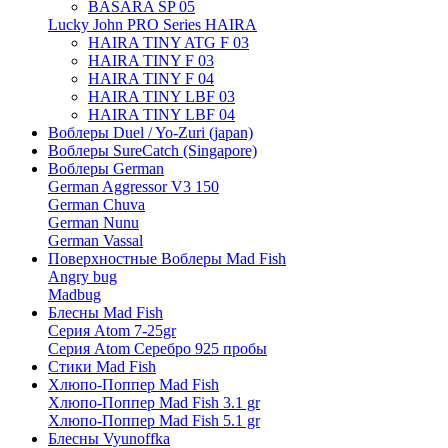
BASARA SP 05
Lucky John PRO Series HAIRA
HAIRA TINY ATG F 03
HAIRA TINY F 03
HAIRA TINY F 04
HAIRA TINY LBF 03
HAIRA TINY LBF 04
Воблеры Duel / Yo-Zuri (japan)
Воблеры SureCatch (Singapore)
Воблеры German
German Aggressor V3 150
German Chuva
German Nunu
German Vassal
Поверхностные Воблеры Mad Fish
Angry bug
Madbug
Блесны Mad Fish
Серия Atom 7-25gr
Серия Atom Серебро 925 пробы
Стики Mad Fish
Хлюпо-Поппер Mad Fish
Хлюпо-Поппер Mad Fish 3.1 gr
Хлюпо-Поппер Mad Fish 5.1 gr
Блесны Vyunoffka