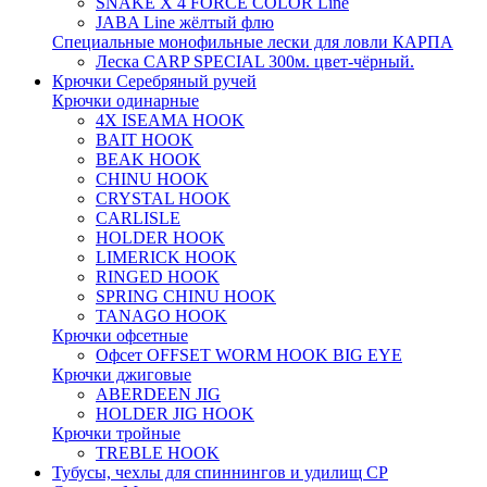
SNAKE X 4 FORCE COLOR Line
JABA Line жёлтый флю
Специальные монофильные лески для ловли КАРПА
Леска CARP SPECIAL 300м. цвет-чёрный.
Крючки Серебряный ручей
Крючки одинарные
4X ISEAMA HOOK
BAIT HOOK
BEAK HOOK
CHINU HOOK
CRYSTAL HOOK
CARLISLE
HOLDER HOOK
LIMERICK HOOK
RINGED HOOK
SPRING CHINU HOOK
TANAGO HOOK
Крючки офсетные
Офсет OFFSET WORM HOOK BIG EYE
Крючки джиговые
ABERDEEN JIG
HOLDER JIG HOOK
Крючки тройные
TREBLE HOOK
Тубусы, чехлы для спиннингов и удилищ СР