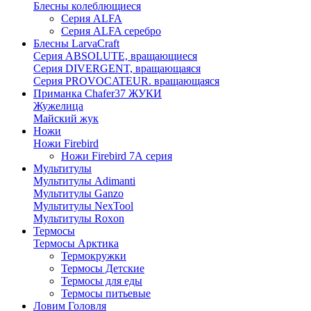
Блесны колеблющиеся
Серия ALFA
Серия ALFA серебро
Блесны LarvaCraft
Серия ABSOLUTE, вращающиеся
Серия DIVERGENT, вращающаяся
Серия PROVOCATEUR. вращающаяся
Приманка Chafer37 ЖУКИ
Жужелица
Майский жук
Ножи
Ножи Firebird
Ножи Firebird 7А серия
Мультитулы
Мультитулы Adimanti
Мультитулы Ganzo
Мультитулы NexTool
Мультитулы Roxon
Термосы
Термосы Арктика
Термокружки
Термосы Детские
Термосы для еды
Термосы питьевые
Ловим Головля