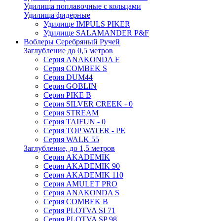
Удилища поплавочные с кольцами
Удилища фидерные
Удилище IMPULS PIKER
Удилище SALAMANDER P&F
Воблеры Серебряный Ручей
Заглубление до 0,5 метров
Серия ANAKONDA F
Серия COMBEK S
Серия DUM44
Серия GOBLIN
Серия PIKE B
Серия SILVER CREEK - 0
Серия STREAM
Серия TAIFUN - 0
Серия TOP WATER - PE
Серия WALK 55
Заглубление, до 1,5 метров
Серия AKADEMIK
Серия AKADEMIK 90
Серия AKADEMIK 110
Серия AMULET PRO
Серия ANAKONDA S
Серия COMBEK B
Серия PLOTVA SI 71
Серия PLOTVA SP 98