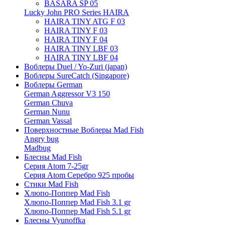
BASARA SP 05
Lucky John PRO Series HAIRA
HAIRA TINY ATG F 03
HAIRA TINY F 03
HAIRA TINY F 04
HAIRA TINY LBF 03
HAIRA TINY LBF 04
Воблеры Duel / Yo-Zuri (japan)
Воблеры SureCatch (Singapore)
Воблеры German
German Aggressor V3 150
German Chuva
German Nunu
German Vassal
Поверхностные Воблеры Mad Fish
Angry bug
Madbug
Блесны Mad Fish
Серия Atom 7-25gr
Серия Atom Серебро 925 пробы
Стики Mad Fish
Хлюпо-Поппер Mad Fish
Хлюпо-Поппер Mad Fish 3.1 gr
Хлюпо-Поппер Mad Fish 5.1 gr
Блесны Vyunoffka