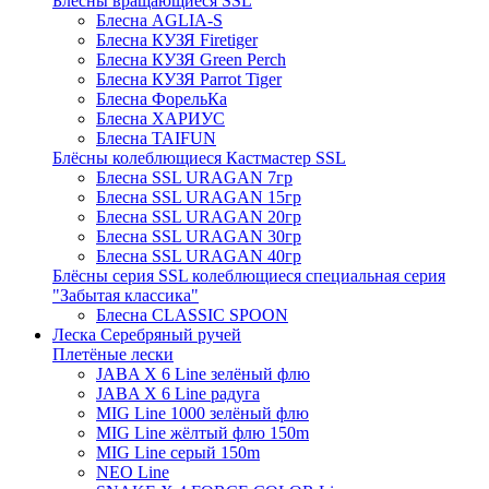
Блёсны вращающиеся SSL
Блесна AGLIA-S
Блесна КУЗЯ Firetiger
Блесна КУЗЯ Green Perch
Блесна КУЗЯ Parrot Tiger
Блесна ФорельКа
Блесна ХАРИУС
Блесна TAIFUN
Блёсны колеблющиеся Кастмастер SSL
Блесна SSL URAGAN 7гр
Блесна SSL URAGAN 15гр
Блесна SSL URAGAN 20гр
Блесна SSL URAGAN 30гр
Блесна SSL URAGAN 40гр
Блёсны серия SSL колеблющиеся специальная серия
"Забытая классика"
Блесна CLASSIC SPOON
Леска Серебряный ручей
Плетёные лески
JABA X 6 Line зелёный флю
JABA X 6 Line радуга
MIG Line 1000 зелёный флю
MIG Line жёлтый флю 150m
MIG Line серый 150m
NEO Line