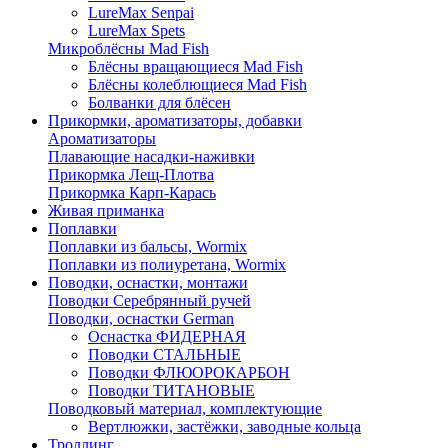
LureMax Senpai
LureMax Spets
Микроблёсны Mad Fish
Блёсны вращающиеся Mad Fish
Блёсны колеблющиеся Mad Fish
Болванки для блёсен
Прикормки, ароматизаторы, добавки
Ароматизаторы
Плавающие насадки-наживки
Прикормка Лещ-Плотва
Прикормка Карп-Карась
Живая приманка
Поплавки
Поплавки из бальсы, Wormix
Поплавки из полиуретана, Wormix
Поводки, оснастки, монтажи
Поводки Серебрянный ручей
Поводки, оснастки German
Оснастка ФИДЕРНАЯ
Поводки СТАЛЬНЫЕ
Поводки ФЛЮОРОКАРБОН
Поводки ТИТАНОВЫЕ
Поводковый материал, комплектующие
Вертлюжки, застёжки, заводные кольца
Троллинг