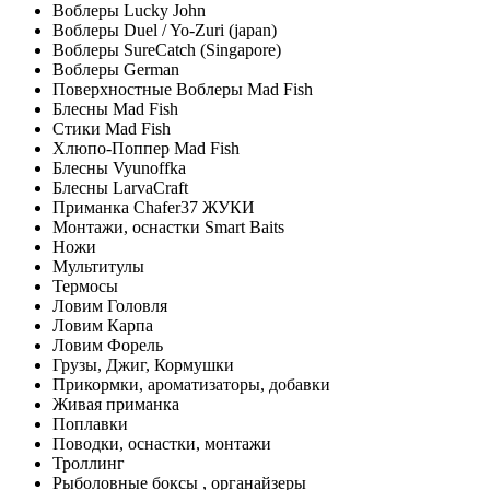
Воблеры Lucky John
Воблеры Duel / Yo-Zuri (japan)
Воблеры SureCatch (Singapore)
Воблеры German
Поверхностные Воблеры Mad Fish
Блесны Mad Fish
Стики Mad Fish
Хлюпо-Поппер Mad Fish
Блесны Vyunoffka
Блесны LarvaCraft
Приманка Chafer37 ЖУКИ
Монтажи, оснастки Smart Baits
Ножи
Мультитулы
Термосы
Ловим Головля
Ловим Карпа
Ловим Форель
Грузы, Джиг, Кормушки
Прикормки, ароматизаторы, добавки
Живая приманка
Поплавки
Поводки, оснастки, монтажи
Троллинг
Рыболовные боксы , органайзеры