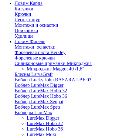
Ловим Карпа
Катушки
Крючки
Леска, шнур
Монтажи и оснастки
Прикормка
Удилища
Ловим Форель
Монтажи, оснастки
Форелевая паста Berkley
Форелевые крючки
Силиконовые приманки Микроджиг
Микроджиг Maggot 40 /1,6"
Блесны LarvaGraft
Воблер Lucky John BASARA LBF 03
Воблер LureMax Digger
Воблер LureMax Hobo 32
Воблер LureMax Hobo 36
Воблер LureMax Senpai
Воблер LureMax Spets
Воблеры LureMax
LureMax Digger
LureMax Hobo 32
LureMax Hobo 36
LureMax Moki