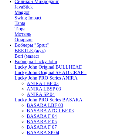
Силикон Микроджиг
JavaStick
Maggot
Swing Impact
Tanta
Tioga
Мотыль
Опарыш
Воблеры "Sprut"
BEETLE (жук)
Bori (малас)
Воблеры Lucky John
Lucky John Original BULLHEAD
Lucky John Original SHAD CRAFT
Lucky John PRO Series ANIRA
ANIRA LBF 03
ANIRA LBSP 03
ANIRA SP 04
Lucky John PRO Series BASARA
BASARA LBF 03
BASARA ATG LBF 03
BASARA F 04
BASARA F 05
BASARA F 07
BASARA SP 04