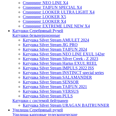
Спиннинг NEO LINE X4
Спиннинг TAIFUN SPECIAL X4
Спиннинг LOOKER ULTRA LIGHT X4
Спиннинг LOOKER X5
Спиннинг LOOKER X4
Спиннинг EXTREME LINE NEW X4
Катушки Серебряный Ручей
Катушки безынерционные
Катушка Silver Stream AMULET 2024
Катушка Silver Stream JIG PRO
Катушка Silver Stream TAIFUN 2024
Катушка Silver Stream NEO LINE EXUL 142gr
Катушка Silver Stream Silver Creek - Z 2023
Катушка Silver Stream Harius EXUL REEL
Катушка Silver Stream IMPULS 2022 ISS
Катушка Silver Stream INSTINCT special series
Катушка Silver Stream SALAMANDER
Катушка Silver Stream SENSOR
Катушка Silver Stream TAIFUN 2021
Катушка Silver Stream VERSUS
Катушка Silver Stream PULS
Катушки с системой бейтранер
Катушка Silver Stream URAGAN BAITRUNNER
Удилища Серебряный ручей
Удилища карповые телескопические