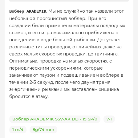
. Мы не случайно так назвали этот
Воблер AKADEMIK
небольшой прогонистый воблер. При его
создании были применены материалы подводных
съемок, и его игра максимально приближена к
поведению в воде больной рыбёшки. Допускает
различные типы проводок, от линейных, даже на
сверх малых скоростях проводки, до твитчинга.
Оптимальна, проводка на малых скоростях, с
периодическими ускорениями, которые
заканчивают паузой и подвешиванием воблера в
течении 2-3 секунд, после чего двумя тремя
энергичными рывками мы заставляем хищника
бросится в атаку.
Воблер AKADEMIK SSV-AK DD - 15 SP/0
7-1
1 m/4
9g/74 mm