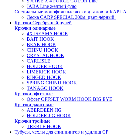
SNAKE X 4 FORCE COLOR Line
JABA Line жёлтый флю
Специальные монофильные лески для ловли КАРПА
Леска CARP SPECIAL 300м. цвет-чёрный.
Крючки Серебряный ручей
Крючки одинарные
4X ISEAMA HOOK
BAIT HOOK
BEAK HOOK
CHINU HOOK
CRYSTAL HOOK
CARLISLE
HOLDER HOOK
LIMERICK HOOK
RINGED HOOK
SPRING CHINU HOOK
TANAGO HOOK
Крючки офсетные
Офсет OFFSET WORM HOOK BIG EYE
Крючки джиговые
ABERDEEN JIG
HOLDER JIG HOOK
Крючки тройные
TREBLE HOOK
Тубусы, чехлы для спиннингов и удилищ СР