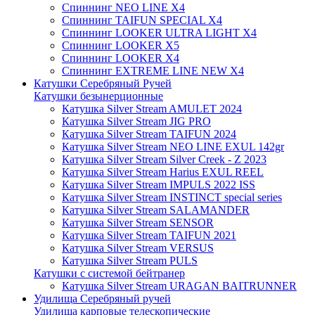
Спиннинг NEO LINE X4
Спиннинг TAIFUN SPECIAL X4
Спиннинг LOOKER ULTRA LIGHT X4
Спиннинг LOOKER X5
Спиннинг LOOKER X4
Спиннинг EXTREME LINE NEW X4
Катушки Серебряный Ручей
Катушки безынерционные
Катушка Silver Stream AMULET 2024
Катушка Silver Stream JIG PRO
Катушка Silver Stream TAIFUN 2024
Катушка Silver Stream NEO LINE EXUL 142gr
Катушка Silver Stream Silver Creek - Z 2023
Катушка Silver Stream Harius EXUL REEL
Катушка Silver Stream IMPULS 2022 ISS
Катушка Silver Stream INSTINCT special series
Катушка Silver Stream SALAMANDER
Катушка Silver Stream SENSOR
Катушка Silver Stream TAIFUN 2021
Катушка Silver Stream VERSUS
Катушка Silver Stream PULS
Катушки с системой бейтранер
Катушка Silver Stream URAGAN BAITRUNNER
Удилища Серебряный ручей
Удилища карповые телескопические