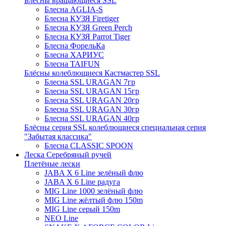
Блёсны вращающиеся SSL
Блесна AGLIA-S
Блесна КУЗЯ Firetiger
Блесна КУЗЯ Green Perch
Блесна КУЗЯ Parrot Tiger
Блесна ФорельКа
Блесна ХАРИУС
Блесна TAIFUN
Блёсны колеблющиеся Кастмастер SSL
Блесна SSL URAGAN 7гр
Блесна SSL URAGAN 15гр
Блесна SSL URAGAN 20гр
Блесна SSL URAGAN 30гр
Блесна SSL URAGAN 40гр
Блёсны серия SSL колеблющиеся специальная серия
"Забытая классика"
Блесна CLASSIC SPOON
Леска Серебряный ручей
Плетёные лески
JABA X 6 Line зелёный флю
JABA X 6 Line радуга
MIG Line 1000 зелёный флю
MIG Line жёлтый флю 150m
MIG Line серый 150m
NEO Line