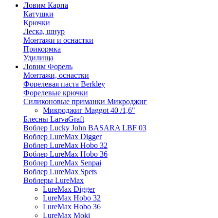
Ловим Карпа
Катушки
Крючки
Леска, шнур
Монтажи и оснастки
Прикормка
Удилища
Ловим Форель
Монтажи, оснастки
Форелевая паста Berkley
Форелевые крючки
Силиконовые приманки Микроджиг
Микроджиг Maggot 40 /1,6"
Блесны LarvaGraft
Воблер Lucky John BASARA LBF 03
Воблер LureMax Digger
Воблер LureMax Hobo 32
Воблер LureMax Hobo 36
Воблер LureMax Senpai
Воблер LureMax Spets
Воблеры LureMax
LureMax Digger
LureMax Hobo 32
LureMax Hobo 36
LureMax Moki