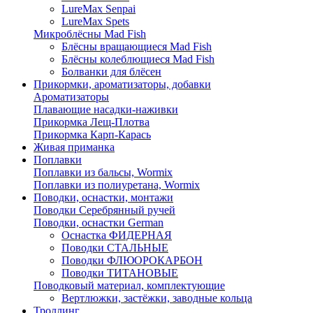
LureMax Senpai
LureMax Spets
Микроблёсны Mad Fish
Блёсны вращающиеся Mad Fish
Блёсны колеблющиеся Mad Fish
Болванки для блёсен
Прикормки, ароматизаторы, добавки
Ароматизаторы
Плавающие насадки-наживки
Прикормка Лещ-Плотва
Прикормка Карп-Карась
Живая приманка
Поплавки
Поплавки из бальсы, Wormix
Поплавки из полиуретана, Wormix
Поводки, оснастки, монтажи
Поводки Серебрянный ручей
Поводки, оснастки German
Оснастка ФИДЕРНАЯ
Поводки СТАЛЬНЫЕ
Поводки ФЛЮОРОКАРБОН
Поводки ТИТАНОВЫЕ
Поводковый материал, комплектующие
Вертлюжки, застёжки, заводные кольца
Троллинг