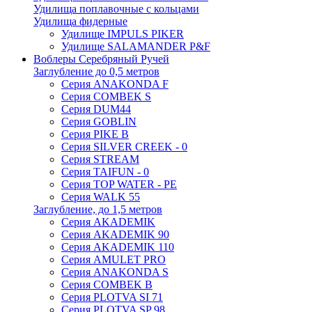
Удилища поплавочные с кольцами
Удилища фидерные
Удилище IMPULS PIKER
Удилище SALAMANDER P&F
Воблеры Серебряный Ручей
Заглубление до 0,5 метров
Серия ANAKONDA F
Серия COMBEK S
Серия DUM44
Серия GOBLIN
Серия PIKE B
Серия SILVER CREEK - 0
Серия STREAM
Серия TAIFUN - 0
Серия TOP WATER - PE
Серия WALK 55
Заглубление, до 1,5 метров
Серия AKADEMIK
Серия AKADEMIK 90
Серия AKADEMIK 110
Серия AMULET PRO
Серия ANAKONDA S
Серия COMBEK B
Серия PLOTVA SI 71
Серия PLOTVA SP 98