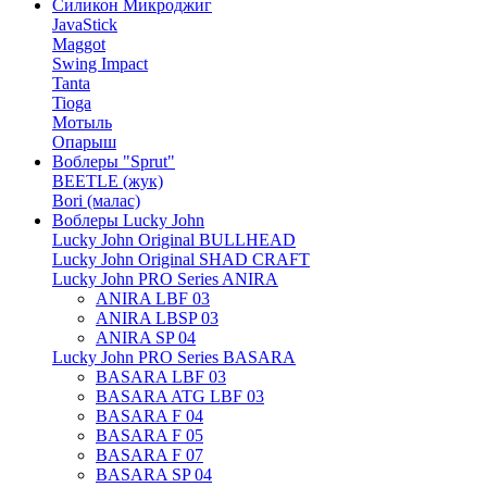
Силикон Микроджиг
JavaStick
Maggot
Swing Impact
Tanta
Tioga
Мотыль
Опарыш
Воблеры "Sprut"
BEETLE (жук)
Bori (малас)
Воблеры Lucky John
Lucky John Original BULLHEAD
Lucky John Original SHAD CRAFT
Lucky John PRO Series ANIRA
ANIRA LBF 03
ANIRA LBSP 03
ANIRA SP 04
Lucky John PRO Series BASARA
BASARA LBF 03
BASARA ATG LBF 03
BASARA F 04
BASARA F 05
BASARA F 07
BASARA SP 04