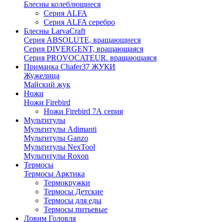
Блесны колеблющиеся
Серия ALFA
Серия ALFA серебро
Блесны LarvaCraft
Серия ABSOLUTE, вращающиеся
Серия DIVERGENT, вращающаяся
Серия PROVOCATEUR. вращающаяся
Приманка Chafer37 ЖУКИ
Жужелица
Майский жук
Ножи
Ножи Firebird
Ножи Firebird 7А серия
Мультитулы
Мультитулы Adimanti
Мультитулы Ganzo
Мультитулы NexTool
Мультитулы Roxon
Термосы
Термосы Арктика
Термокружки
Термосы Детские
Термосы для еды
Термосы питьевые
Ловим Головля