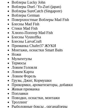
Воблеры Lucky John
Воблеры Duel / Yo-Zuri (japan)
Воблеры SureCatch (Singapore)
Воблеры German
Поверхностные Воблеры Mad Fish
Блесны Mad Fish
Стики Mad Fish
Хлюпо-Поппер Mad Fish
Блесны Vyunoffka
Блесны LarvaCraft
Приманка Chafer37 ЖУКИ
Монтажи, оснастки Smart Baits
Ножи
Мультитулы
Термосы
Ловим Головля
Ловим Карпа
Ловим Форель
Грузы, Джиг, Кормушки
Прикормки, ароматизаторы, добавки
Живая приманка
Поплавки
Поводки, оснастки, монтажи
Троллинг
Рыболовные боксы , органайзеры