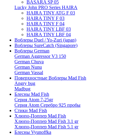
BASARA SP 05
Lucky John PRO Series HAIRA
HAIRA TINY ATG F 03
HAIRA TINY F 03
HAIRA TINY F 04
HAIRA TINY LBF 03
HAIRA TINY LBF 04
Воблеры Duel / Yo-Zuri (japan)
Воблеры SureCatch (Singapore)
Воблеры German
German Aggressor V3 150
German Chuva
German Nunu
German Vassal
Поверхностные Воблеры Mad Fish
Angry bug
Madbug
Блесны Mad Fish
Серия Atom 7-25gr
Серия Atom Серебро 925 пробы
Стики Mad Fish
Хлюпо-Поппер Mad Fish
Хлюпо-Поппер Mad Fish 3.1 gr
Хлюпо-Поппер Mad Fish 5.1 gr
Блесны Vyunoffka