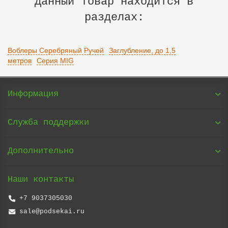
Данный товар находится в
разделах:
Воблеры Серебряный Ручей
Заглубление, до 1,5
метров
Серия MIG
Информация
Служба поддержки
Дополнительно
Наши контакты
+7 9037305030
sale@podsekai.ru