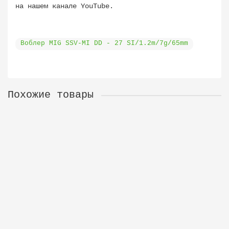
на нашем канале YouTube.
Воблер MIG SSV-MI DD - 27 SI/1.2m/7g/65mm
Похожие товары
Воблер MIG SSV-MI DD - 28 SI/1.2m/7g/65mm
12-01-0585
0
430 р.