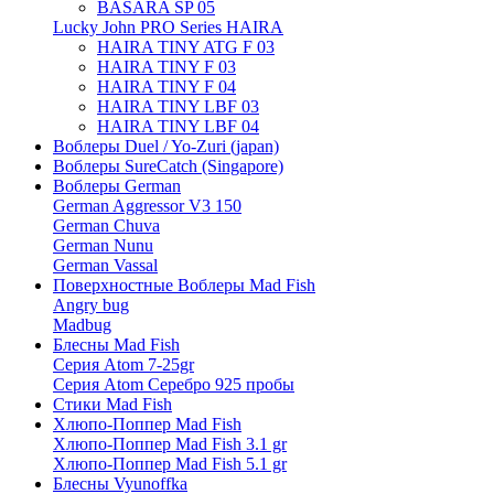
BASARA SP 05
Lucky John PRO Series HAIRA
HAIRA TINY ATG F 03
HAIRA TINY F 03
HAIRA TINY F 04
HAIRA TINY LBF 03
HAIRA TINY LBF 04
Воблеры Duel / Yo-Zuri (japan)
Воблеры SureCatch (Singapore)
Воблеры German
German Aggressor V3 150
German Chuva
German Nunu
German Vassal
Поверхностные Воблеры Mad Fish
Angry bug
Madbug
Блесны Mad Fish
Серия Atom 7-25gr
Серия Atom Серебро 925 пробы
Стики Mad Fish
Хлюпо-Поппер Mad Fish
Хлюпо-Поппер Mad Fish 3.1 gr
Хлюпо-Поппер Mad Fish 5.1 gr
Блесны Vyunoffka