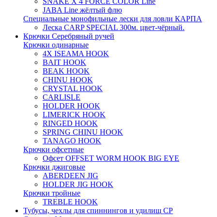
SNAKE X 4 FORCE COLOR Line
JABA Line жёлтый флю
Специальные монофильные лески для ловли КАРПА
Леска CARP SPECIAL 300м. цвет-чёрный.
Крючки Серебряный ручей
Крючки одинарные
4X ISEAMA HOOK
BAIT HOOK
BEAK HOOK
CHINU HOOK
CRYSTAL HOOK
CARLISLE
HOLDER HOOK
LIMERICK HOOK
RINGED HOOK
SPRING CHINU HOOK
TANAGO HOOK
Крючки офсетные
Офсет OFFSET WORM HOOK BIG EYE
Крючки джиговые
ABERDEEN JIG
HOLDER JIG HOOK
Крючки тройные
TREBLE HOOK
Тубусы, чехлы для спиннингов и удилищ СР