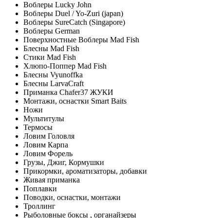
Воблеры Lucky John
Воблеры Duel / Yo-Zuri (japan)
Воблеры SureCatch (Singapore)
Воблеры German
Поверхностные Воблеры Mad Fish
Блесны Mad Fish
Стики Mad Fish
Хлюпо-Поппер Mad Fish
Блесны Vyunoffka
Блесны LarvaCraft
Приманка Chafer37 ЖУКИ
Монтажи, оснастки Smart Baits
Ножи
Мультитулы
Термосы
Ловим Головля
Ловим Карпа
Ловим Форель
Грузы, Джиг, Кормушки
Прикормки, ароматизаторы, добавки
Живая приманка
Поплавки
Поводки, оснастки, монтажи
Троллинг
Рыболовные боксы , органайзеры