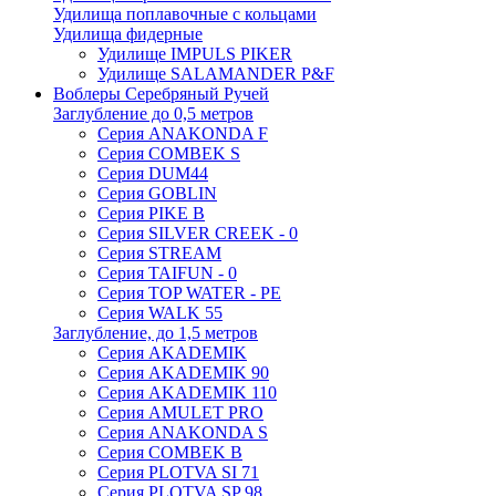
Удилища поплавочные с кольцами
Удилища фидерные
Удилище IMPULS PIKER
Удилище SALAMANDER P&F
Воблеры Серебряный Ручей
Заглубление до 0,5 метров
Серия ANAKONDA F
Серия COMBEK S
Серия DUM44
Серия GOBLIN
Серия PIKE B
Серия SILVER CREEK - 0
Серия STREAM
Серия TAIFUN - 0
Серия TOP WATER - PE
Серия WALK 55
Заглубление, до 1,5 метров
Серия AKADEMIK
Серия AKADEMIK 90
Серия AKADEMIK 110
Серия AMULET PRO
Серия ANAKONDA S
Серия COMBEK B
Серия PLOTVA SI 71
Серия PLOTVA SP 98