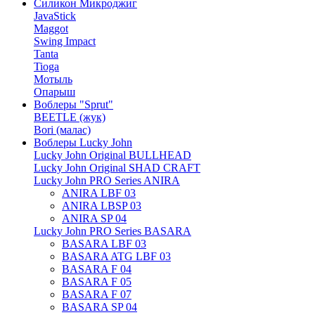
Силикон Микроджиг
JavaStick
Maggot
Swing Impact
Tanta
Tioga
Мотыль
Опарыш
Воблеры "Sprut"
BEETLE (жук)
Bori (малас)
Воблеры Lucky John
Lucky John Original BULLHEAD
Lucky John Original SHAD CRAFT
Lucky John PRO Series ANIRA
ANIRA LBF 03
ANIRA LBSP 03
ANIRA SP 04
Lucky John PRO Series BASARA
BASARA LBF 03
BASARA ATG LBF 03
BASARA F 04
BASARA F 05
BASARA F 07
BASARA SP 04