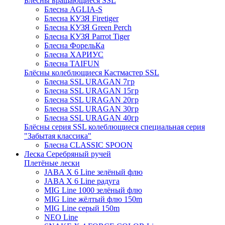
Блёсны вращающиеся SSL
Блесна AGLIA-S
Блесна КУЗЯ Firetiger
Блесна КУЗЯ Green Perch
Блесна КУЗЯ Parrot Tiger
Блесна ФорельКа
Блесна ХАРИУС
Блесна TAIFUN
Блёсны колеблющиеся Кастмастер SSL
Блесна SSL URAGAN 7гр
Блесна SSL URAGAN 15гр
Блесна SSL URAGAN 20гр
Блесна SSL URAGAN 30гр
Блесна SSL URAGAN 40гр
Блёсны серия SSL колеблющиеся специальная серия
"Забытая классика"
Блесна CLASSIC SPOON
Леска Серебряный ручей
Плетёные лески
JABA X 6 Line зелёный флю
JABA X 6 Line радуга
MIG Line 1000 зелёный флю
MIG Line жёлтый флю 150m
MIG Line серый 150m
NEO Line