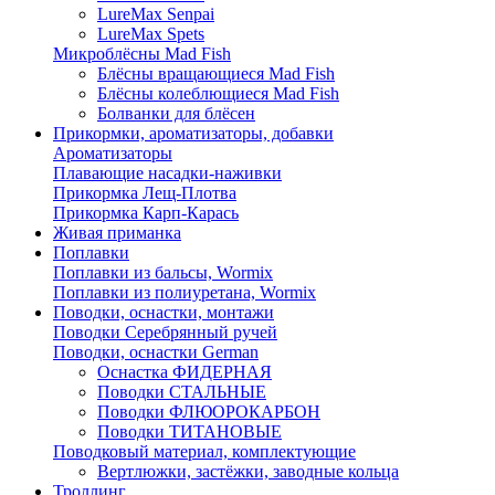
LureMax Senpai
LureMax Spets
Микроблёсны Mad Fish
Блёсны вращающиеся Mad Fish
Блёсны колеблющиеся Mad Fish
Болванки для блёсен
Прикормки, ароматизаторы, добавки
Ароматизаторы
Плавающие насадки-наживки
Прикормка Лещ-Плотва
Прикормка Карп-Карась
Живая приманка
Поплавки
Поплавки из бальсы, Wormix
Поплавки из полиуретана, Wormix
Поводки, оснастки, монтажи
Поводки Серебрянный ручей
Поводки, оснастки German
Оснастка ФИДЕРНАЯ
Поводки СТАЛЬНЫЕ
Поводки ФЛЮОРОКАРБОН
Поводки ТИТАНОВЫЕ
Поводковый материал, комплектующие
Вертлюжки, застёжки, заводные кольца
Троллинг