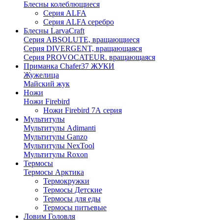
Блесны колеблющиеся
Серия ALFA
Серия ALFA серебро
Блесны LarvaCraft
Серия ABSOLUTE, вращающиеся
Серия DIVERGENT, вращающаяся
Серия PROVOCATEUR. вращающаяся
Приманка Chafer37 ЖУКИ
Жужелица
Майский жук
Ножи
Ножи Firebird
Ножи Firebird 7А серия
Мультитулы
Мультитулы Adimanti
Мультитулы Ganzo
Мультитулы NexTool
Мультитулы Roxon
Термосы
Термосы Арктика
Термокружки
Термосы Детские
Термосы для еды
Термосы питьевые
Ловим Головля