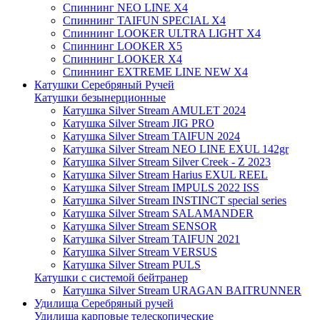
Спиннинг NEO LINE X4
Спиннинг TAIFUN SPECIAL X4
Спиннинг LOOKER ULTRA LIGHT X4
Спиннинг LOOKER X5
Спиннинг LOOKER X4
Спиннинг EXTREME LINE NEW X4
Катушки Серебряный Ручей
Катушки безынерционные
Катушка Silver Stream AMULET 2024
Катушка Silver Stream JIG PRO
Катушка Silver Stream TAIFUN 2024
Катушка Silver Stream NEO LINE EXUL 142gr
Катушка Silver Stream Silver Creek - Z 2023
Катушка Silver Stream Harius EXUL REEL
Катушка Silver Stream IMPULS 2022 ISS
Катушка Silver Stream INSTINCT special series
Катушка Silver Stream SALAMANDER
Катушка Silver Stream SENSOR
Катушка Silver Stream TAIFUN 2021
Катушка Silver Stream VERSUS
Катушка Silver Stream PULS
Катушки с системой бейтранер
Катушка Silver Stream URAGAN BAITRUNNER
Удилища Серебряный ручей
Удилища карповые телескопические