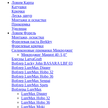
Ловим Карпа
Катушки
Крючки
Леска, шнур
Монтажи и оснастки
Прикормка
Удилища
Ловим Форель
Монтажи, оснастки
Форелевая паста Berkley
Форелевые крючки
Силиконовые приманки Микроджиг
Микроджиг Maggot 40 /1,6"
Блесны LarvaGraft
Воблер Lucky John BASARA LBF 03
Воблер LureMax Digger
Воблер LureMax Hobo 32
Воблер LureMax Hobo 36
Воблер LureMax Senpai
Воблер LureMax Spets
Воблеры LureMax
LureMax Digger
LureMax Hobo 32
LureMax Hobo 36
LureMax Moki