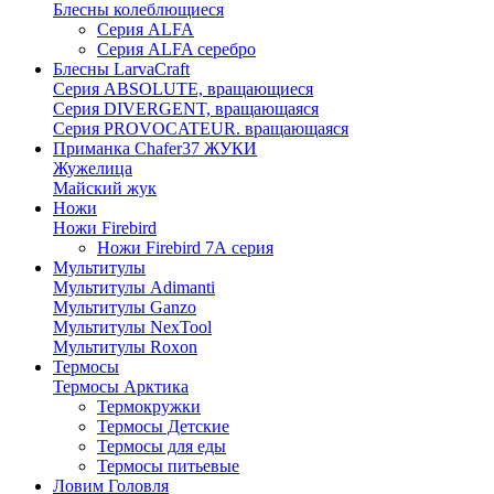
Блесны колеблющиеся
Серия ALFA
Серия ALFA серебро
Блесны LarvaCraft
Серия ABSOLUTE, вращающиеся
Серия DIVERGENT, вращающаяся
Серия PROVOCATEUR. вращающаяся
Приманка Chafer37 ЖУКИ
Жужелица
Майский жук
Ножи
Ножи Firebird
Ножи Firebird 7А серия
Мультитулы
Мультитулы Adimanti
Мультитулы Ganzo
Мультитулы NexTool
Мультитулы Roxon
Термосы
Термосы Арктика
Термокружки
Термосы Детские
Термосы для еды
Термосы питьевые
Ловим Головля