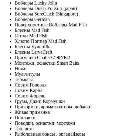
Воблеры Lucky John
Воблеры Duel / Yo-Zuri (japan)
Воблеры SureCatch (Singapore)
Воблеры German
Поверхностные Воблеры Mad Fish
Блесны Mad Fish
Стики Mad Fish
Хлюпо-Поппер Mad Fish
Блесны Vyunoffka
Блесны LarvaCraft
Приманка Chafer37 ЖУКИ
Монтажи, оснастки Smart Baits
Ножи
Мультитулы
Термосы
Ловим Головля
Ловим Карпа
Ловим Форель
Грузы, Джиг, Кормушки
Прикормки, ароматизаторы, добавки
Живая приманка
Поплавки
Поводки, оснастки, монтажи
Троллинг
Рыболовные боксы , органайзеры