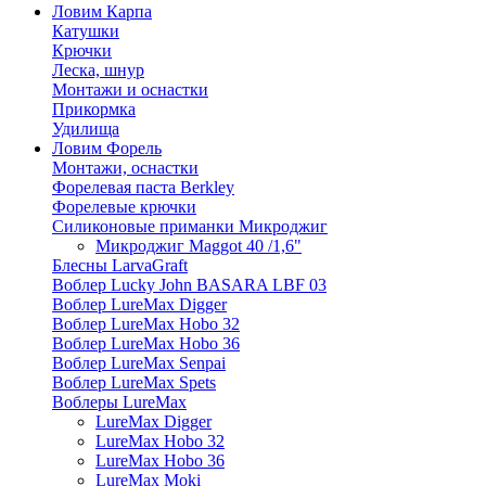
Ловим Карпа
Катушки
Крючки
Леска, шнур
Монтажи и оснастки
Прикормка
Удилища
Ловим Форель
Монтажи, оснастки
Форелевая паста Berkley
Форелевые крючки
Силиконовые приманки Микроджиг
Микроджиг Maggot 40 /1,6"
Блесны LarvaGraft
Воблер Lucky John BASARA LBF 03
Воблер LureMax Digger
Воблер LureMax Hobo 32
Воблер LureMax Hobo 36
Воблер LureMax Senpai
Воблер LureMax Spets
Воблеры LureMax
LureMax Digger
LureMax Hobo 32
LureMax Hobo 36
LureMax Moki