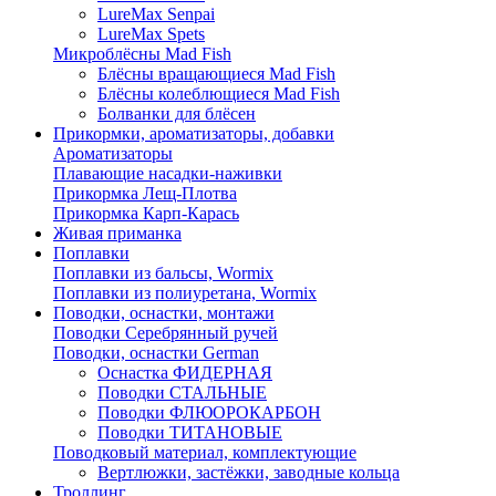
LureMax Senpai
LureMax Spets
Микроблёсны Mad Fish
Блёсны вращающиеся Mad Fish
Блёсны колеблющиеся Mad Fish
Болванки для блёсен
Прикормки, ароматизаторы, добавки
Ароматизаторы
Плавающие насадки-наживки
Прикормка Лещ-Плотва
Прикормка Карп-Карась
Живая приманка
Поплавки
Поплавки из бальсы, Wormix
Поплавки из полиуретана, Wormix
Поводки, оснастки, монтажи
Поводки Серебрянный ручей
Поводки, оснастки German
Оснастка ФИДЕРНАЯ
Поводки СТАЛЬНЫЕ
Поводки ФЛЮОРОКАРБОН
Поводки ТИТАНОВЫЕ
Поводковый материал, комплектующие
Вертлюжки, застёжки, заводные кольца
Троллинг