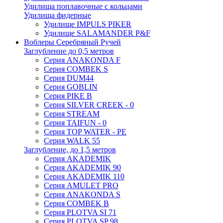
Удилища поплавочные с кольцами
Удилища фидерные
Удилище IMPULS PIKER
Удилище SALAMANDER P&F
Воблеры Серебряный Ручей
Заглубление до 0,5 метров
Серия ANAKONDA F
Серия COMBEK S
Серия DUM44
Серия GOBLIN
Серия PIKE B
Серия SILVER CREEK - 0
Серия STREAM
Серия TAIFUN - 0
Серия TOP WATER - PE
Серия WALK 55
Заглубление, до 1,5 метров
Серия AKADEMIK
Серия AKADEMIK 90
Серия AKADEMIK 110
Серия AMULET PRO
Серия ANAKONDA S
Серия COMBEK B
Серия PLOTVA SI 71
Серия PLOTVA SP 98