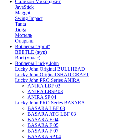
Силикон Микроджиг
JavaStick
Maggot
Swing Impact
Tanta
Tioga
Мотыль
Опарыш
Воблеры "Sprut"
BEETLE (жук)
Bori (малас)
Воблеры Lucky John
Lucky John Original BULLHEAD
Lucky John Original SHAD CRAFT
Lucky John PRO Series ANIRA
ANIRA LBF 03
ANIRA LBSP 03
ANIRA SP 04
Lucky John PRO Series BASARA
BASARA LBF 03
BASARA ATG LBF 03
BASARA F 04
BASARA F 05
BASARA F 07
BASARA SP 04