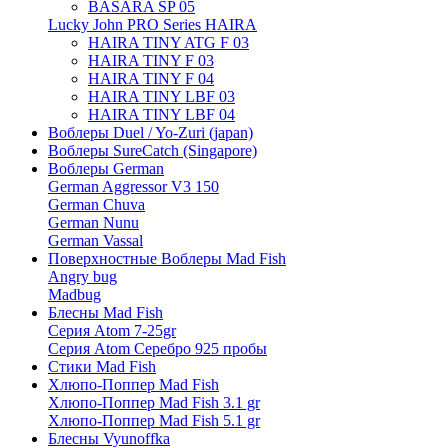
BASARA SP 05
Lucky John PRO Series HAIRA
HAIRA TINY ATG F 03
HAIRA TINY F 03
HAIRA TINY F 04
HAIRA TINY LBF 03
HAIRA TINY LBF 04
Воблеры Duel / Yo-Zuri (japan)
Воблеры SureCatch (Singapore)
Воблеры German
German Aggressor V3 150
German Chuva
German Nunu
German Vassal
Поверхностные Воблеры Mad Fish
Angry bug
Madbug
Блесны Mad Fish
Серия Atom 7-25gr
Серия Atom Серебро 925 пробы
Стики Mad Fish
Хлюпо-Поппер Mad Fish
Хлюпо-Поппер Mad Fish 3.1 gr
Хлюпо-Поппер Mad Fish 5.1 gr
Блесны Vyunoffka