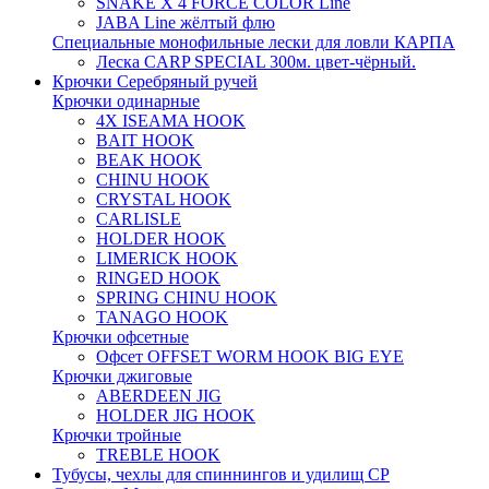
SNAKE X 4 FORCE COLOR Line
JABA Line жёлтый флю
Специальные монофильные лески для ловли КАРПА
Леска CARP SPECIAL 300м. цвет-чёрный.
Крючки Серебряный ручей
Крючки одинарные
4X ISEAMA HOOK
BAIT HOOK
BEAK HOOK
CHINU HOOK
CRYSTAL HOOK
CARLISLE
HOLDER HOOK
LIMERICK HOOK
RINGED HOOK
SPRING CHINU HOOK
TANAGO HOOK
Крючки офсетные
Офсет OFFSET WORM HOOK BIG EYE
Крючки джиговые
ABERDEEN JIG
HOLDER JIG HOOK
Крючки тройные
TREBLE HOOK
Тубусы, чехлы для спиннингов и удилищ СР