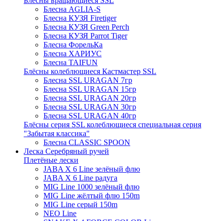
Блёсны вращающиеся SSL
Блесна AGLIA-S
Блесна КУЗЯ Firetiger
Блесна КУЗЯ Green Perch
Блесна КУЗЯ Parrot Tiger
Блесна ФорельКа
Блесна ХАРИУС
Блесна TAIFUN
Блёсны колеблющиеся Кастмастер SSL
Блесна SSL URAGAN 7гр
Блесна SSL URAGAN 15гр
Блесна SSL URAGAN 20гр
Блесна SSL URAGAN 30гр
Блесна SSL URAGAN 40гр
Блёсны серия SSL колеблющиеся специальная серия
"Забытая классика"
Блесна CLASSIC SPOON
Леска Серебряный ручей
Плетёные лески
JABA X 6 Line зелёный флю
JABA X 6 Line радуга
MIG Line 1000 зелёный флю
MIG Line жёлтый флю 150m
MIG Line серый 150m
NEO Line