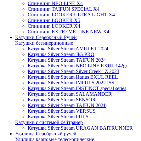
Спиннинг NEO LINE X4
Спиннинг TAIFUN SPECIAL X4
Спиннинг LOOKER ULTRA LIGHT X4
Спиннинг LOOKER X5
Спиннинг LOOKER X4
Спиннинг EXTREME LINE NEW X4
Катушки Серебряный Ручей
Катушки безынерционные
Катушка Silver Stream AMULET 2024
Катушка Silver Stream JIG PRO
Катушка Silver Stream TAIFUN 2024
Катушка Silver Stream NEO LINE EXUL 142gr
Катушка Silver Stream Silver Creek - Z 2023
Катушка Silver Stream Harius EXUL REEL
Катушка Silver Stream IMPULS 2022 ISS
Катушка Silver Stream INSTINCT special series
Катушка Silver Stream SALAMANDER
Катушка Silver Stream SENSOR
Катушка Silver Stream TAIFUN 2021
Катушка Silver Stream VERSUS
Катушка Silver Stream PULS
Катушки с системой бейтранер
Катушка Silver Stream URAGAN BAITRUNNER
Удилища Серебряный ручей
Удилища карповые телескопические