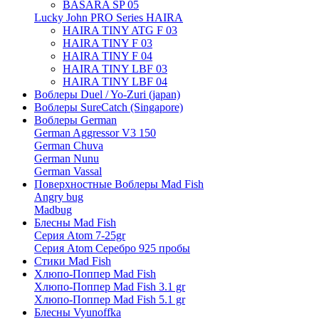
BASARA SP 05
Lucky John PRO Series HAIRA
HAIRA TINY ATG F 03
HAIRA TINY F 03
HAIRA TINY F 04
HAIRA TINY LBF 03
HAIRA TINY LBF 04
Воблеры Duel / Yo-Zuri (japan)
Воблеры SureCatch (Singapore)
Воблеры German
German Aggressor V3 150
German Chuva
German Nunu
German Vassal
Поверхностные Воблеры Mad Fish
Angry bug
Madbug
Блесны Mad Fish
Серия Atom 7-25gr
Серия Atom Серебро 925 пробы
Стики Mad Fish
Хлюпо-Поппер Mad Fish
Хлюпо-Поппер Mad Fish 3.1 gr
Хлюпо-Поппер Mad Fish 5.1 gr
Блесны Vyunoffka