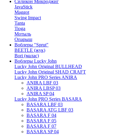
Силикон Микроджиг
JavaStick
Maggot
Swing Impact
Tanta
Tioga
Мотыль
Опарыш
Воблеры "Sprut"
BEETLE (жук)
Bori (малас)
Воблеры Lucky John
Lucky John Original BULLHEAD
Lucky John Original SHAD CRAFT
Lucky John PRO Series ANIRA
ANIRA LBF 03
ANIRA LBSP 03
ANIRA SP 04
Lucky John PRO Series BASARA
BASARA LBF 03
BASARA ATG LBF 03
BASARA F 04
BASARA F 05
BASARA F 07
BASARA SP 04