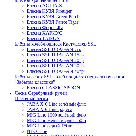
Блёсны вращающиеся SSL
Блесна AGLIA-S
Блесна КУЗЯ Firetiger
Блесна КУЗЯ Green Perch
Блесна КУЗЯ Parrot Tiger
Блесна ФорельКа
Блесна ХАРИУС
Блесна TAIFUN
Блёсны колеблющиеся Кастмастер SSL
Блесна SSL URAGAN 7гр
Блесна SSL URAGAN 15гр
Блесна SSL URAGAN 20гр
Блесна SSL URAGAN 30гр
Блесна SSL URAGAN 40гр
Блёсны серия SSL колеблющиеся специальная серия
"Забытая классика"
Блесна CLASSIC SPOON
Леска Серебряный ручей
Плетёные лески
JABA X 6 Line зелёный флю
JABA X 6 Line радуга
MIG Line 1000 зелёный флю
MIG Line жёлтый флю 150m
MIG Line серый 150m
NEO Line