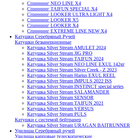
Спиннинг NEO LINE X4
Спиннинг TAIFUN SPECIAL X4
Спиннинг LOOKER ULTRA LIGHT X4
Спиннинг LOOKER X5
Спиннинг LOOKER X4
Спиннинг EXTREME LINE NEW X4
Катушки Серебряный Ручей
Катушки безынерционные
Катушка Silver Stream AMULET 2024
Катушка Silver Stream JIG PRO
Катушка Silver Stream TAIFUN 2024
Катушка Silver Stream NEO LINE EXUL 142gr
Катушка Silver Stream Silver Creek - Z 2023
Катушка Silver Stream Harius EXUL REEL
Катушка Silver Stream IMPULS 2022 ISS
Катушка Silver Stream INSTINCT special series
Катушка Silver Stream SALAMANDER
Катушка Silver Stream SENSOR
Катушка Silver Stream TAIFUN 2021
Катушка Silver Stream VERSUS
Катушка Silver Stream PULS
Катушки с системой бейтранер
Катушка Silver Stream URAGAN BAITRUNNER
Удилища Серебряный ручей
Удилища карповые телескопические