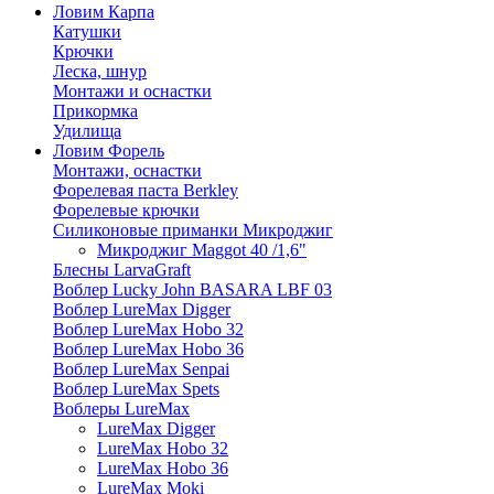
Ловим Карпа
Катушки
Крючки
Леска, шнур
Монтажи и оснастки
Прикормка
Удилища
Ловим Форель
Монтажи, оснастки
Форелевая паста Berkley
Форелевые крючки
Силиконовые приманки Микроджиг
Микроджиг Maggot 40 /1,6"
Блесны LarvaGraft
Воблер Lucky John BASARA LBF 03
Воблер LureMax Digger
Воблер LureMax Hobo 32
Воблер LureMax Hobo 36
Воблер LureMax Senpai
Воблер LureMax Spets
Воблеры LureMax
LureMax Digger
LureMax Hobo 32
LureMax Hobo 36
LureMax Moki