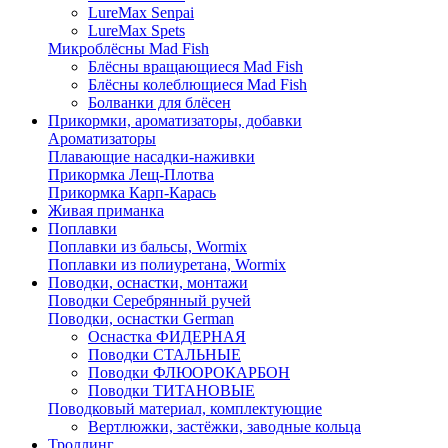
LureMax Senpai
LureMax Spets
Микроблёсны Mad Fish
Блёсны вращающиеся Mad Fish
Блёсны колеблющиеся Mad Fish
Болванки для блёсен
Прикормки, ароматизаторы, добавки
Ароматизаторы
Плавающие насадки-наживки
Прикормка Лещ-Плотва
Прикормка Карп-Карась
Живая приманка
Поплавки
Поплавки из бальсы, Wormix
Поплавки из полиуретана, Wormix
Поводки, оснастки, монтажи
Поводки Серебрянный ручей
Поводки, оснастки German
Оснастка ФИДЕРНАЯ
Поводки СТАЛЬНЫЕ
Поводки ФЛЮОРОКАРБОН
Поводки ТИТАНОВЫЕ
Поводковый материал, комплектующие
Вертлюжки, застёжки, заводные кольца
Троллинг