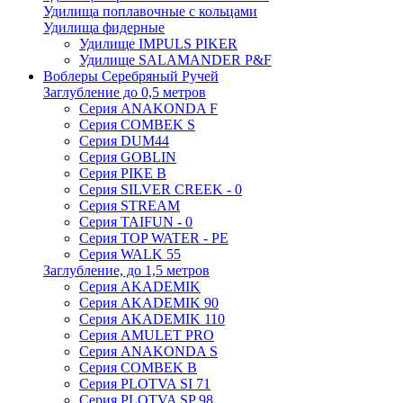
Удилища поплавочные с кольцами
Удилища фидерные
Удилище IMPULS PIKER
Удилище SALAMANDER P&F
Воблеры Серебряный Ручей
Заглубление до 0,5 метров
Серия ANAKONDA F
Серия COMBEK S
Серия DUM44
Серия GOBLIN
Серия PIKE B
Серия SILVER CREEK - 0
Серия STREAM
Серия TAIFUN - 0
Серия TOP WATER - PE
Серия WALK 55
Заглубление, до 1,5 метров
Серия AKADEMIK
Серия AKADEMIK 90
Серия AKADEMIK 110
Серия AMULET PRO
Серия ANAKONDA S
Серия COMBEK B
Серия PLOTVA SI 71
Серия PLOTVA SP 98