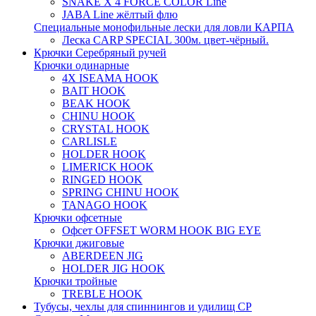
SNAKE X 4 FORCE COLOR Line
JABA Line жёлтый флю
Специальные монофильные лески для ловли КАРПА
Леска CARP SPECIAL 300м. цвет-чёрный.
Крючки Серебряный ручей
Крючки одинарные
4X ISEAMA HOOK
BAIT HOOK
BEAK HOOK
CHINU HOOK
CRYSTAL HOOK
CARLISLE
HOLDER HOOK
LIMERICK HOOK
RINGED HOOK
SPRING CHINU HOOK
TANAGO HOOK
Крючки офсетные
Офсет OFFSET WORM HOOK BIG EYE
Крючки джиговые
ABERDEEN JIG
HOLDER JIG HOOK
Крючки тройные
TREBLE HOOK
Тубусы, чехлы для спиннингов и удилищ СР