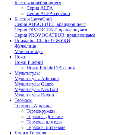
Блесны колеблющиеся
Серия ALFA
Серия ALFA серебро
Блесны LarvaCraft
Серия ABSOLUTE, вращающиеся
Серия DIVERGENT, вращающаяся
Серия PROVOCATEUR. вращающаяся
Приманка Chafer37 ЖУКИ
Жужелица
Майский жук
Ножи
Ножи Firebird
Ножи Firebird 7А серия
Мультитулы
Мультитулы Adimanti
Мультитулы Ganzo
Мультитулы NexTool
Мультитулы Roxon
Термосы
Термосы Арктика
Термокружки
Термосы Детские
Термосы для еды
Термосы питьевые
Ловим Головля