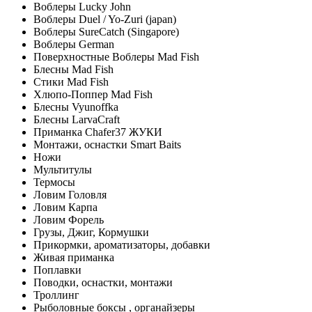
Воблеры Lucky John
Воблеры Duel / Yo-Zuri (japan)
Воблеры SureCatch (Singapore)
Воблеры German
Поверхностные Воблеры Mad Fish
Блесны Mad Fish
Стики Mad Fish
Хлюпо-Поппер Mad Fish
Блесны Vyunoffka
Блесны LarvaCraft
Приманка Chafer37 ЖУКИ
Монтажи, оснастки Smart Baits
Ножи
Мультитулы
Термосы
Ловим Головля
Ловим Карпа
Ловим Форель
Грузы, Джиг, Кормушки
Прикормки, ароматизаторы, добавки
Живая приманка
Поплавки
Поводки, оснастки, монтажи
Троллинг
Рыболовные боксы , органайзеры