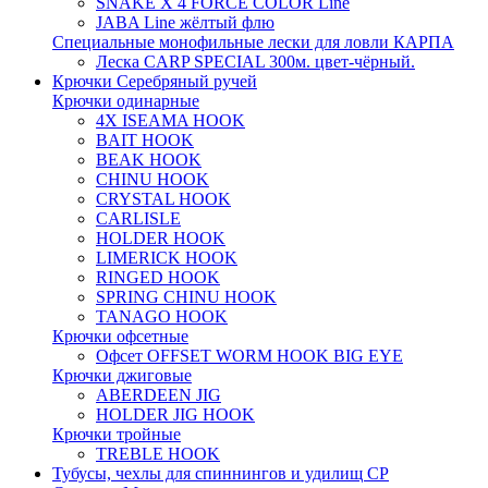
SNAKE X 4 FORCE COLOR Line
JABA Line жёлтый флю
Специальные монофильные лески для ловли КАРПА
Леска CARP SPECIAL 300м. цвет-чёрный.
Крючки Серебряный ручей
Крючки одинарные
4X ISEAMA HOOK
BAIT HOOK
BEAK HOOK
CHINU HOOK
CRYSTAL HOOK
CARLISLE
HOLDER HOOK
LIMERICK HOOK
RINGED HOOK
SPRING CHINU HOOK
TANAGO HOOK
Крючки офсетные
Офсет OFFSET WORM HOOK BIG EYE
Крючки джиговые
ABERDEEN JIG
HOLDER JIG HOOK
Крючки тройные
TREBLE HOOK
Тубусы, чехлы для спиннингов и удилищ СР