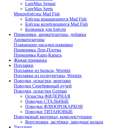
LureMax Senpai
LureMax Spets
Микроблёсны Mad Fish
Блёсны вращающиеся Mad Fish
Блёсны колеблющиеся Mad Fish
Болванки для блёсен
Прикормки, ароматизаторы, добавки
Ароматизаторы
Плавающие насадки-наживки
Прикормка Лещ-Плотва
Прикормка Карп-Карась
Живая приманка
Поплавки
Поплавки из бальсы, Wormix
Поплавки из полиуретана, Wormix
Поводки, оснастки, монтажи
Поводки Серебрянный ручей
Поводки, оснастки German
Оснастка ФИДЕРНАЯ
Поводки СТАЛЬНЫЕ
Поводки ФЛЮОРОКАРБОН
Поводки ТИТАНОВЫЕ
Поводковый материал, комплектующие
Вертлюжки, застёжки, заводные кольца
Троллинг