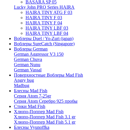
BASARA SP 05
Lucky John PRO Series HAIRA
HAIRA TINY ATG F 03
HAIRA TINY F 03
HAIRA TINY F 04
HAIRA TINY LBF 03
HAIRA TINY LBF 04
Воблеры Duel / Yo-Zuri (japan)
Воблеры SureCatch (Singapore)
Воблеры German
German Aggressor V3 150
German Chuva
German Nunu
German Vassal
Поверхностные Воблеры Mad Fish
Angry bug
Madbug
Блесны Mad Fish
Серия Atom 7-25gr
Серия Atom Серебро 925 пробы
Стики Mad Fish
Хлюпо-Поппер Mad Fish
Хлюпо-Поппер Mad Fish 3.1 gr
Хлюпо-Поппер Mad Fish 5.1 gr
Блесны Vyunoffka