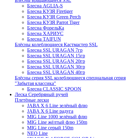
Блёсны вращающиеся SSL
Блесна AGLIA-S
Блесна КУЗЯ Firetiger
Блесна КУЗЯ Green Perch
Блесна КУЗЯ Parrot Tiger
Блесна ФорельКа
Блесна ХАРИУС
Блесна TAIFUN
Блёсны колеблющиеся Кастмастер SSL
Блесна SSL URAGAN 7гр
Блесна SSL URAGAN 15гр
Блесна SSL URAGAN 20гр
Блесна SSL URAGAN 30гр
Блесна SSL URAGAN 40гр
Блёсны серия SSL колеблющиеся специальная серия
"Забытая классика"
Блесна CLASSIC SPOON
Леска Серебряный ручей
Плетёные лески
JABA X 6 Line зелёный флю
JABA X 6 Line радуга
MIG Line 1000 зелёный флю
MIG Line жёлтый флю 150m
MIG Line серый 150m
NEO Line