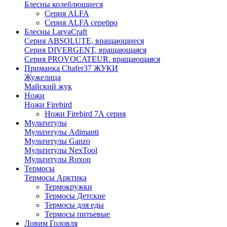
Блесны колеблющиеся
Серия ALFA
Серия ALFA серебро
Блесны LarvaCraft
Серия ABSOLUTE, вращающиеся
Серия DIVERGENT, вращающаяся
Серия PROVOCATEUR. вращающаяся
Приманка Chafer37 ЖУКИ
Жужелица
Майский жук
Ножи
Ножи Firebird
Ножи Firebird 7А серия
Мультитулы
Мультитулы Adimanti
Мультитулы Ganzo
Мультитулы NexTool
Мультитулы Roxon
Термосы
Термосы Арктика
Термокружки
Термосы Детские
Термосы для еды
Термосы питьевые
Ловим Головля