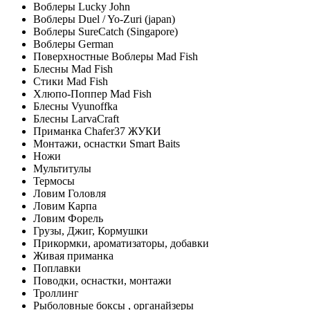
Воблеры Lucky John
Воблеры Duel / Yo-Zuri (japan)
Воблеры SureCatch (Singapore)
Воблеры German
Поверхностные Воблеры Mad Fish
Блесны Mad Fish
Стики Mad Fish
Хлюпо-Поппер Mad Fish
Блесны Vyunoffka
Блесны LarvaCraft
Приманка Chafer37 ЖУКИ
Монтажи, оснастки Smart Baits
Ножи
Мультитулы
Термосы
Ловим Головля
Ловим Карпа
Ловим Форель
Грузы, Джиг, Кормушки
Прикормки, ароматизаторы, добавки
Живая приманка
Поплавки
Поводки, оснастки, монтажи
Троллинг
Рыболовные боксы , органайзеры