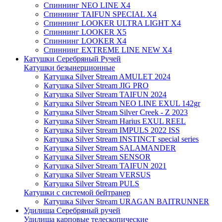
Спиннинг NEO LINE X4
Спиннинг TAIFUN SPECIAL X4
Спиннинг LOOKER ULTRA LIGHT X4
Спиннинг LOOKER X5
Спиннинг LOOKER X4
Спиннинг EXTREME LINE NEW X4
Катушки Серебряный Ручей
Катушки безынерционные
Катушка Silver Stream AMULET 2024
Катушка Silver Stream JIG PRO
Катушка Silver Stream TAIFUN 2024
Катушка Silver Stream NEO LINE EXUL 142gr
Катушка Silver Stream Silver Creek - Z 2023
Катушка Silver Stream Harius EXUL REEL
Катушка Silver Stream IMPULS 2022 ISS
Катушка Silver Stream INSTINCT special series
Катушка Silver Stream SALAMANDER
Катушка Silver Stream SENSOR
Катушка Silver Stream TAIFUN 2021
Катушка Silver Stream VERSUS
Катушка Silver Stream PULS
Катушки с системой бейтранер
Катушка Silver Stream URAGAN BAITRUNNER
Удилища Серебряный ручей
Удилища карповые телескопические