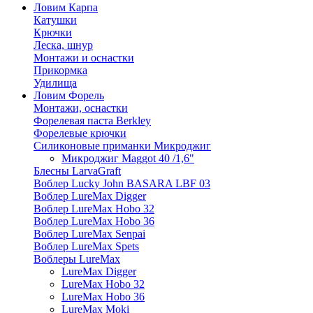
Ловим Карпа
Катушки
Крючки
Леска, шнур
Монтажи и оснастки
Прикормка
Удилища
Ловим Форель
Монтажи, оснастки
Форелевая паста Berkley
Форелевые крючки
Силиконовые приманки Микроджиг
Микроджиг Maggot 40 /1,6"
Блесны LarvaGraft
Воблер Lucky John BASARA LBF 03
Воблер LureMax Digger
Воблер LureMax Hobo 32
Воблер LureMax Hobo 36
Воблер LureMax Senpai
Воблер LureMax Spets
Воблеры LureMax
LureMax Digger
LureMax Hobo 32
LureMax Hobo 36
LureMax Moki