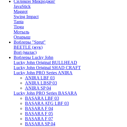
Силикон Микроджиг
JavaStick
Maggot
Swing Impact
Tanta
Tioga
Мотыль
Опарыш
Воблеры "Sprut"
BEETLE (жук)
Bori (малас)
Воблеры Lucky John
Lucky John Original BULLHEAD
Lucky John Original SHAD CRAFT
Lucky John PRO Series ANIRA
ANIRA LBF 03
ANIRA LBSP 03
ANIRA SP 04
Lucky John PRO Series BASARA
BASARA LBF 03
BASARA ATG LBF 03
BASARA F 04
BASARA F 05
BASARA F 07
BASARA SP 04