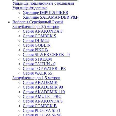
Удилища поплавочные с кольцами
Удилища фидерные
Удилище IMPULS PIKER
Удилище SALAMANDER P&F
Воблеры Серебряный Ручей
Заглубление до 0,5 метров
Серия ANAKONDA F
Серия COMBEK S
Серия DUM44
Серия GOBLIN
Серия PIKE B
Серия SILVER CREEK - 0
Серия STREAM
Серия TAIFUN - 0
Серия TOP WATER - PE
Серия WALK 55
Заглубление, до 1,5 метров
Серия AKADEMIK
Серия AKADEMIK 90
Серия AKADEMIK 110
Серия AMULET PRO
Серия ANAKONDA S
Серия COMBEK B
Серия PLOTVA SI 71
Серия PLOTVA SP 98