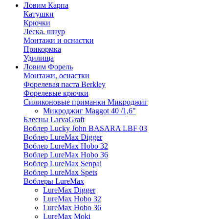
Ловим Карпа
Катушки
Крючки
Леска, шнур
Монтажи и оснастки
Прикормка
Удилища
Ловим Форель
Монтажи, оснастки
Форелевая паста Berkley
Форелевые крючки
Силиконовые приманки Микроджиг
Микроджиг Maggot 40 /1,6"
Блесны LarvaGraft
Воблер Lucky John BASARA LBF 03
Воблер LureMax Digger
Воблер LureMax Hobo 32
Воблер LureMax Hobo 36
Воблер LureMax Senpai
Воблер LureMax Spets
Воблеры LureMax
LureMax Digger
LureMax Hobo 32
LureMax Hobo 36
LureMax Moki