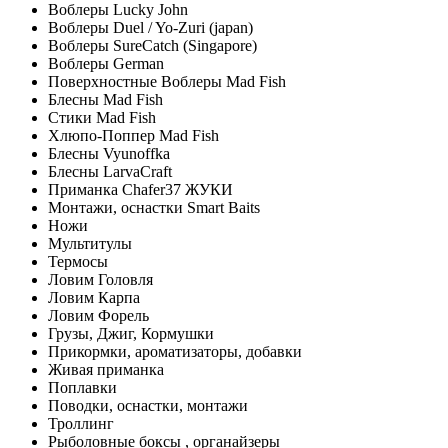
Воблеры Lucky John
Воблеры Duel / Yo-Zuri (japan)
Воблеры SureCatch (Singapore)
Воблеры German
Поверхностные Воблеры Mad Fish
Блесны Mad Fish
Стики Mad Fish
Хлюпо-Поппер Mad Fish
Блесны Vyunoffka
Блесны LarvaCraft
Приманка Chafer37 ЖУКИ
Монтажи, оснастки Smart Baits
Ножи
Мультитулы
Термосы
Ловим Головля
Ловим Карпа
Ловим Форель
Грузы, Джиг, Кормушки
Прикормки, ароматизаторы, добавки
Живая приманка
Поплавки
Поводки, оснастки, монтажи
Троллинг
Рыболовные боксы , органайзеры