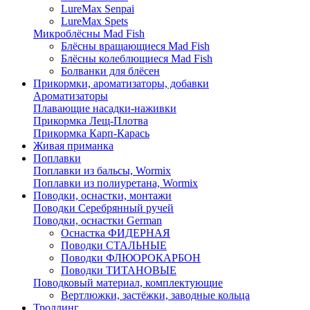
LureMax Senpai
LureMax Spets
Микроблёсны Mad Fish
Блёсны вращающиеся Mad Fish
Блёсны колеблющиеся Mad Fish
Болванки для блёсен
Прикормки, ароматизаторы, добавки
Ароматизаторы
Плавающие насадки-наживки
Прикормка Лещ-Плотва
Прикормка Карп-Карась
Живая приманка
Поплавки
Поплавки из бальсы, Wormix
Поплавки из полиуретана, Wormix
Поводки, оснастки, монтажи
Поводки Серебрянный ручей
Поводки, оснастки German
Оснастка ФИДЕРНАЯ
Поводки СТАЛЬНЫЕ
Поводки ФЛЮОРОКАРБОН
Поводки ТИТАНОВЫЕ
Поводковый материал, комплектующие
Вертлюжки, застёжки, заводные кольца
Троллинг