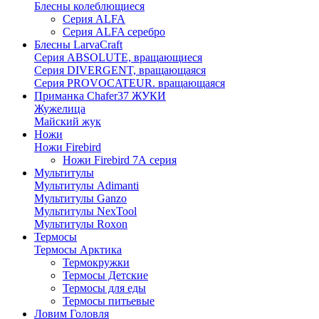
Блесны колеблющиеся
Серия ALFA
Серия ALFA серебро
Блесны LarvaCraft
Серия ABSOLUTE, вращающиеся
Серия DIVERGENT, вращающаяся
Серия PROVOCATEUR. вращающаяся
Приманка Chafer37 ЖУКИ
Жужелица
Майский жук
Ножи
Ножи Firebird
Ножи Firebird 7А серия
Мультитулы
Мультитулы Adimanti
Мультитулы Ganzo
Мультитулы NexTool
Мультитулы Roxon
Термосы
Термосы Арктика
Термокружки
Термосы Детские
Термосы для еды
Термосы питьевые
Ловим Головля