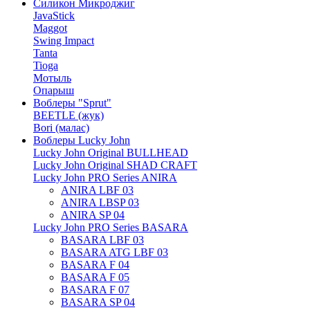
Силикон Микроджиг
JavaStick
Maggot
Swing Impact
Tanta
Tioga
Мотыль
Опарыш
Воблеры "Sprut"
BEETLE (жук)
Bori (малас)
Воблеры Lucky John
Lucky John Original BULLHEAD
Lucky John Original SHAD CRAFT
Lucky John PRO Series ANIRA
ANIRA LBF 03
ANIRA LBSP 03
ANIRA SP 04
Lucky John PRO Series BASARA
BASARA LBF 03
BASARA ATG LBF 03
BASARA F 04
BASARA F 05
BASARA F 07
BASARA SP 04