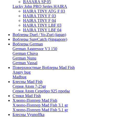
BASARA SP 05
Lucky John PRO Series HAIRA
HAIRA TINY ATG F 03
HAIRA TINY F 03
HAIRA TINY F 04
HAIRA TINY LBF 03
HAIRA TINY LBF 04
Воблеры Duel / Yo-Zuri (japan)
Воблеры SureCatch (Singapore)
Воблеры German
German Aggressor V3 150
German Chuva
German Nunu
German Vassal
Поверхностные Воблеры Mad Fish
Angry bug
Madbug
Блесны Mad Fish
Серия Atom 7-25gr
Серия Atom Серебро 925 пробы
Стики Mad Fish
Хлюпо-Поппер Mad Fish
Хлюпо-Поппер Mad Fish 3.1 gr
Хлюпо-Поппер Mad Fish 5.1 gr
Блесны Vyunoffka