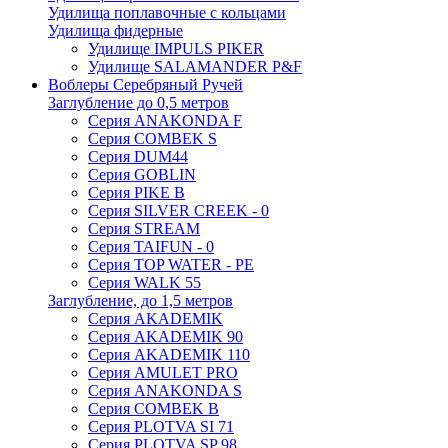
Удилища поплавочные с кольцами
Удилища фидерные
Удилище IMPULS PIKER
Удилище SALAMANDER P&F
Воблеры Серебряный Ручей
Заглубление до 0,5 метров
Серия ANAKONDA F
Серия COMBEK S
Серия DUM44
Серия GOBLIN
Серия PIKE B
Серия SILVER CREEK - 0
Серия STREAM
Серия TAIFUN - 0
Серия TOP WATER - PE
Серия WALK 55
Заглубление, до 1,5 метров
Серия AKADEMIK
Серия AKADEMIK 90
Серия AKADEMIK 110
Серия AMULET PRO
Серия ANAKONDA S
Серия COMBEK B
Серия PLOTVA SI 71
Серия PLOTVA SP 98