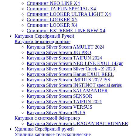
Спиннинг NEO LINE X4
Спиннинг TAIFUN SPECIAL X4
Спиннинг LOOKER ULTRA LIGHT X4
Спиннинг LOOKER X5
Спиннинг LOOKER X4
Спиннинг EXTREME LINE NEW X4
Катушки Серебряный Ручей
Катушки безынерционные
Катушка Silver Stream AMULET 2024
Катушка Silver Stream JIG PRO
Катушка Silver Stream TAIFUN 2024
Катушка Silver Stream NEO LINE EXUL 142gr
Катушка Silver Stream Silver Creek - Z 2023
Катушка Silver Stream Harius EXUL REEL
Катушка Silver Stream IMPULS 2022 ISS
Катушка Silver Stream INSTINCT special series
Катушка Silver Stream SALAMANDER
Катушка Silver Stream SENSOR
Катушка Silver Stream TAIFUN 2021
Катушка Silver Stream VERSUS
Катушка Silver Stream PULS
Катушки с системой бейтранер
Катушка Silver Stream URAGAN BAITRUNNER
Удилища Серебряный ручей
Удилища карповые телескопические