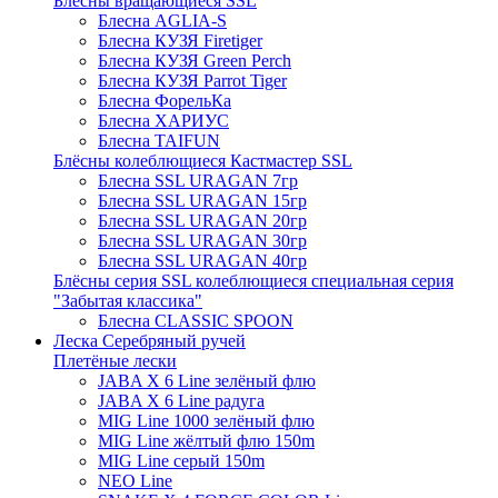
Блёсны вращающиеся SSL
Блесна AGLIA-S
Блесна КУЗЯ Firetiger
Блесна КУЗЯ Green Perch
Блесна КУЗЯ Parrot Tiger
Блесна ФорельКа
Блесна ХАРИУС
Блесна TAIFUN
Блёсны колеблющиеся Кастмастер SSL
Блесна SSL URAGAN 7гр
Блесна SSL URAGAN 15гр
Блесна SSL URAGAN 20гр
Блесна SSL URAGAN 30гр
Блесна SSL URAGAN 40гр
Блёсны серия SSL колеблющиеся специальная серия
"Забытая классика"
Блесна CLASSIC SPOON
Леска Серебряный ручей
Плетёные лески
JABA X 6 Line зелёный флю
JABA X 6 Line радуга
MIG Line 1000 зелёный флю
MIG Line жёлтый флю 150m
MIG Line серый 150m
NEO Line