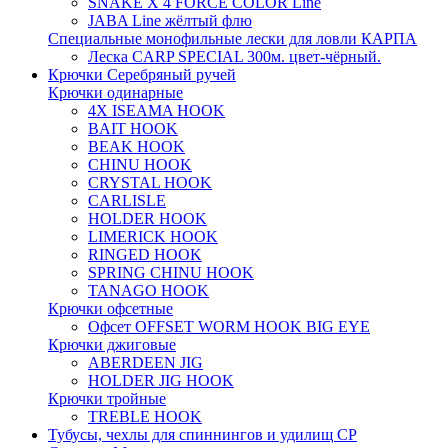
SNAKE X 4 FORCE COLOR Line
JABA Line жёлтый флю
Специальные монофильные лески для ловли КАРПА
Леска CARP SPECIAL 300м. цвет-чёрный.
Крючки Серебряный ручей
Крючки одинарные
4X ISEAMA HOOK
BAIT HOOK
BEAK HOOK
CHINU HOOK
CRYSTAL HOOK
CARLISLE
HOLDER HOOK
LIMERICK HOOK
RINGED HOOK
SPRING CHINU HOOK
TANAGO HOOK
Крючки офсетные
Офсет OFFSET WORM HOOK BIG EYE
Крючки джиговые
ABERDEEN JIG
HOLDER JIG HOOK
Крючки тройные
TREBLE HOOK
Тубусы, чехлы для спиннингов и удилищ СР