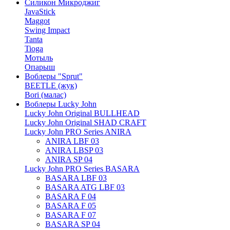
Силикон Микроджиг
JavaStick
Maggot
Swing Impact
Tanta
Tioga
Мотыль
Опарыш
Воблеры "Sprut"
BEETLE (жук)
Bori (малас)
Воблеры Lucky John
Lucky John Original BULLHEAD
Lucky John Original SHAD CRAFT
Lucky John PRO Series ANIRA
ANIRA LBF 03
ANIRA LBSP 03
ANIRA SP 04
Lucky John PRO Series BASARA
BASARA LBF 03
BASARA ATG LBF 03
BASARA F 04
BASARA F 05
BASARA F 07
BASARA SP 04