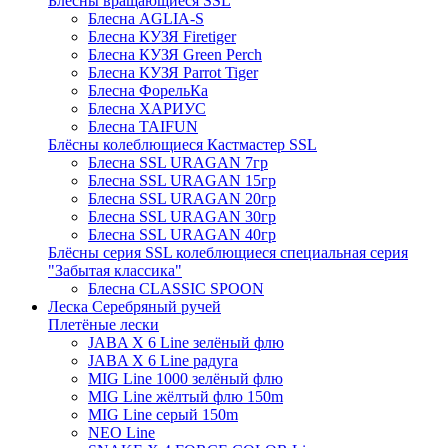
Блёсны вращающиеся SSL
Блесна AGLIA-S
Блесна КУЗЯ Firetiger
Блесна КУЗЯ Green Perch
Блесна КУЗЯ Parrot Tiger
Блесна ФорельКа
Блесна ХАРИУС
Блесна TAIFUN
Блёсны колеблющиеся Кастмастер SSL
Блесна SSL URAGAN 7гр
Блесна SSL URAGAN 15гр
Блесна SSL URAGAN 20гр
Блесна SSL URAGAN 30гр
Блесна SSL URAGAN 40гр
Блёсны серия SSL колеблющиеся специальная серия
"Забытая классика"
Блесна CLASSIC SPOON
Леска Серебряный ручей
Плетёные лески
JABA X 6 Line зелёный флю
JABA X 6 Line радуга
MIG Line 1000 зелёный флю
MIG Line жёлтый флю 150m
MIG Line серый 150m
NEO Line