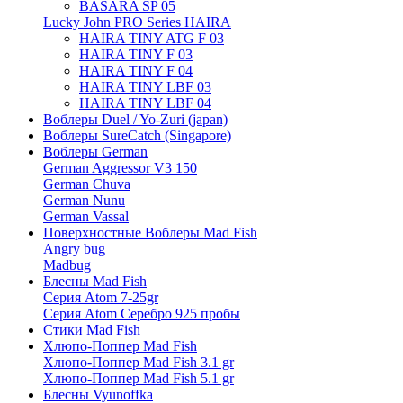
BASARA SP 05
Lucky John PRO Series HAIRA
HAIRA TINY ATG F 03
HAIRA TINY F 03
HAIRA TINY F 04
HAIRA TINY LBF 03
HAIRA TINY LBF 04
Воблеры Duel / Yo-Zuri (japan)
Воблеры SureCatch (Singapore)
Воблеры German
German Aggressor V3 150
German Chuva
German Nunu
German Vassal
Поверхностные Воблеры Mad Fish
Angry bug
Madbug
Блесны Mad Fish
Серия Atom 7-25gr
Серия Atom Серебро 925 пробы
Стики Mad Fish
Хлюпо-Поппер Mad Fish
Хлюпо-Поппер Mad Fish 3.1 gr
Хлюпо-Поппер Mad Fish 5.1 gr
Блесны Vyunoffka