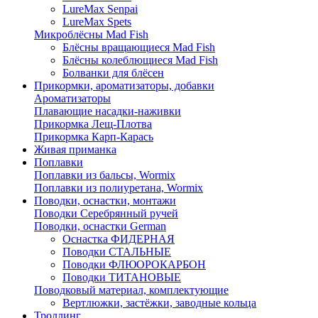
LureMax Senpai
LureMax Spets
Микроблёсны Mad Fish
Блёсны вращающиеся Mad Fish
Блёсны колеблющиеся Mad Fish
Болванки для блёсен
Прикормки, ароматизаторы, добавки
Ароматизаторы
Плавающие насадки-наживки
Прикормка Лещ-Плотва
Прикормка Карп-Карась
Живая приманка
Поплавки
Поплавки из бальсы, Wormix
Поплавки из полиуретана, Wormix
Поводки, оснастки, монтажи
Поводки Серебрянный ручей
Поводки, оснастки German
Оснастка ФИДЕРНАЯ
Поводки СТАЛЬНЫЕ
Поводки ФЛЮОРОКАРБОН
Поводки ТИТАНОВЫЕ
Поводковый материал, комплектующие
Вертлюжки, застёжки, заводные кольца
Троллинг