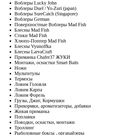
Воблеры Lucky John
Воблеры Duel / Yo-Zuri (japan)
Воблеры SureCatch (Singapore)
Воблеры German
Поверхностные Воблеры Mad Fish
Блесны Mad Fish
Стики Mad Fish
Хлюпо-Поппер Mad Fish
Блесны Vyunoffka
Блесны LarvaCraft
Приманка Chafer37 ЖУКИ
Монтажи, оснастки Smart Baits
Ножи
Мультитулы
Термосы
Ловим Головля
Ловим Карпа
Ловим Форель
Грузы, Джиг, Кормушки
Прикормки, ароматизаторы, добавки
Живая приманка
Поплавки
Поводки, оснастки, монтажи
Троллинг
Рыболовные боксы , органайзеры