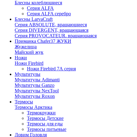
Блесны колеблющиеся
Серия ALFA
Серия ALFA серебро
Блесны LarvaCraft
Серия ABSOLUTE, вращающиеся
Серия DIVERGENT, вращающаяся
Серия PROVOCATEUR. вращающаяся
Приманка Chafer37 ЖУКИ
Жужелица
Майский жук
Ножи
Ножи Firebird
Ножи Firebird 7А серия
Мультитулы
Мультитулы Adimanti
Мультитулы Ganzo
Мультитулы NexTool
Мультитулы Roxon
Термосы
Термосы Арктика
Термокружки
Термосы Детские
Термосы для еды
Термосы питьевые
Ловим Головля