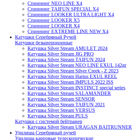
Спиннинг NEO LINE X4
Спиннинг TAIFUN SPECIAL X4
Спиннинг LOOKER ULTRA LIGHT X4
Спиннинг LOOKER X5
Спиннинг LOOKER X4
Спиннинг EXTREME LINE NEW X4
Катушки Серебряный Ручей
Катушки безынерционные
Катушка Silver Stream AMULET 2024
Катушка Silver Stream JIG PRO
Катушка Silver Stream TAIFUN 2024
Катушка Silver Stream NEO LINE EXUL 142gr
Катушка Silver Stream Silver Creek - Z 2023
Катушка Silver Stream Harius EXUL REEL
Катушка Silver Stream IMPULS 2022 ISS
Катушка Silver Stream INSTINCT special series
Катушка Silver Stream SALAMANDER
Катушка Silver Stream SENSOR
Катушка Silver Stream TAIFUN 2021
Катушка Silver Stream VERSUS
Катушка Silver Stream PULS
Катушки с системой бейтранер
Катушка Silver Stream URAGAN BAITRUNNER
Удилища Серебряный ручей
Удилища карповые телескопические