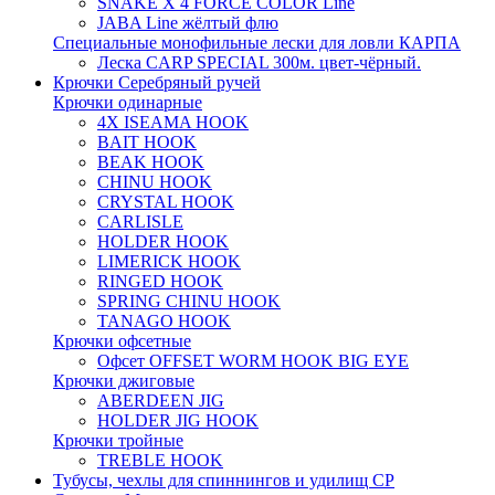
SNAKE X 4 FORCE COLOR Line
JABA Line жёлтый флю
Специальные монофильные лески для ловли КАРПА
Леска CARP SPECIAL 300м. цвет-чёрный.
Крючки Серебряный ручей
Крючки одинарные
4X ISEAMA HOOK
BAIT HOOK
BEAK HOOK
CHINU HOOK
CRYSTAL HOOK
CARLISLE
HOLDER HOOK
LIMERICK HOOK
RINGED HOOK
SPRING CHINU HOOK
TANAGO HOOK
Крючки офсетные
Офсет OFFSET WORM HOOK BIG EYE
Крючки джиговые
ABERDEEN JIG
HOLDER JIG HOOK
Крючки тройные
TREBLE HOOK
Тубусы, чехлы для спиннингов и удилищ СР