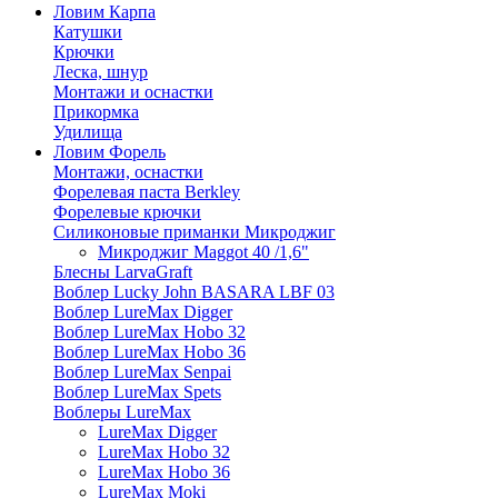
Ловим Карпа
Катушки
Крючки
Леска, шнур
Монтажи и оснастки
Прикормка
Удилища
Ловим Форель
Монтажи, оснастки
Форелевая паста Berkley
Форелевые крючки
Силиконовые приманки Микроджиг
Микроджиг Maggot 40 /1,6"
Блесны LarvaGraft
Воблер Lucky John BASARA LBF 03
Воблер LureMax Digger
Воблер LureMax Hobo 32
Воблер LureMax Hobo 36
Воблер LureMax Senpai
Воблер LureMax Spets
Воблеры LureMax
LureMax Digger
LureMax Hobo 32
LureMax Hobo 36
LureMax Moki