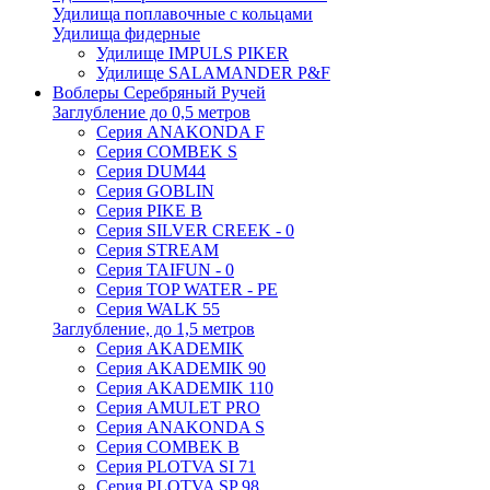
Удилища поплавочные с кольцами
Удилища фидерные
Удилище IMPULS PIKER
Удилище SALAMANDER P&F
Воблеры Серебряный Ручей
Заглубление до 0,5 метров
Серия ANAKONDA F
Серия COMBEK S
Серия DUM44
Серия GOBLIN
Серия PIKE B
Серия SILVER CREEK - 0
Серия STREAM
Серия TAIFUN - 0
Серия TOP WATER - PE
Серия WALK 55
Заглубление, до 1,5 метров
Серия AKADEMIK
Серия AKADEMIK 90
Серия AKADEMIK 110
Серия AMULET PRO
Серия ANAKONDA S
Серия COMBEK B
Серия PLOTVA SI 71
Серия PLOTVA SP 98