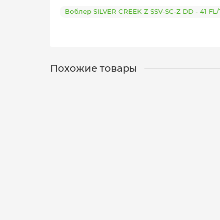
Воблер SILVER CREEK Z SSV-SC-Z DD - 41 FL
Похожие товары
Воблер STREAM SSV-ST DD - 22 FL/0-0.2m/11
12-01-1218
3
430 р.
В корзину