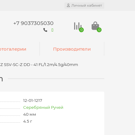
Личный кабинет
+7 9037305030
0
0
тогалерии
Производители
Z SSV-SC-Z DD - 41 FL/1.2m/4.5g/40mm
m
12-01-1217
Серебряный Ручей
40 мм
4.5 г