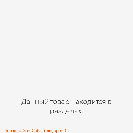
Воблер SureCatch Pince Minnow 50 FL/3-
3.5m/50mm/3.2 g/L36
578-PM50F/L36
1
390 р.
В корзину
Данный товар находится в
разделах:
Воблеры SureCatch (Singapore)