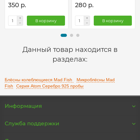
350 р.
280 р.
В корзину
В корзину
Данный товар находится в
разделах:
Блёсны колеблющиеся Mad Fish
Микроблёсны Mad
Fish
Серия Atom Серебро 925 пробы
Информация
Служба поддержки