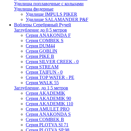
Удилища поплавочные с кольцами
Удилища фидерные
Удилище IMPULS PIKER
Удилище SALAMANDER P&F
Воблеры Серебряный Ручей
Заглубление до 0,5 метров
Серия ANAKONDA F
Серия COMBEK S
Серия DUM44
Серия GOBLIN
Серия PIKE B
Серия SILVER CREEK - 0
Серия STREAM
Серия TAIFUN - 0
Серия TOP WATER - PE
Серия WALK 55
Заглубление, до 1,5 метров
Серия AKADEMIK
Серия AKADEMIK 90
Серия AKADEMIK 110
Серия AMULET PRO
Серия ANAKONDA S
Серия COMBEK B
Серия PLOTVA SI 71
Серия PLOTVA SP 98