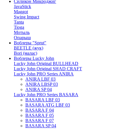
Силикон Микроджиг
JavaStick
Maggot
Swing Impact
Tanta
Tioga
Мотыль
Опарыш
Воблеры "Sprut"
BEETLE (жук)
Bori (малас)
Воблеры Lucky John
Lucky John Original BULLHEAD
Lucky John Original SHAD CRAFT
Lucky John PRO Series ANIRA
ANIRA LBF 03
ANIRA LBSP 03
ANIRA SP 04
Lucky John PRO Series BASARA
BASARA LBF 03
BASARA ATG LBF 03
BASARA F 04
BASARA F 05
BASARA F 07
BASARA SP 04