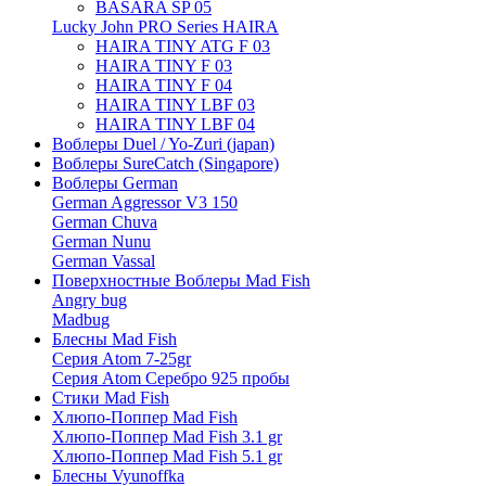
BASARA SP 05
Lucky John PRO Series HAIRA
HAIRA TINY ATG F 03
HAIRA TINY F 03
HAIRA TINY F 04
HAIRA TINY LBF 03
HAIRA TINY LBF 04
Воблеры Duel / Yo-Zuri (japan)
Воблеры SureCatch (Singapore)
Воблеры German
German Aggressor V3 150
German Chuva
German Nunu
German Vassal
Поверхностные Воблеры Mad Fish
Angry bug
Madbug
Блесны Mad Fish
Серия Atom 7-25gr
Серия Atom Серебро 925 пробы
Стики Mad Fish
Хлюпо-Поппер Mad Fish
Хлюпо-Поппер Mad Fish 3.1 gr
Хлюпо-Поппер Mad Fish 5.1 gr
Блесны Vyunoffka