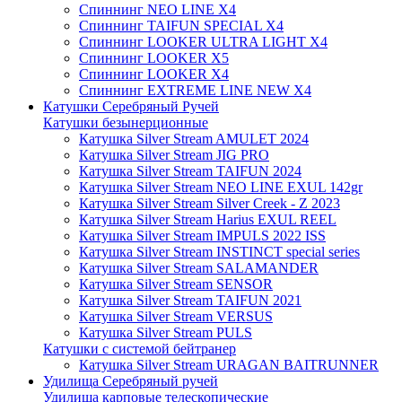
Спиннинг NEO LINE X4
Спиннинг TAIFUN SPECIAL X4
Спиннинг LOOKER ULTRA LIGHT X4
Спиннинг LOOKER X5
Спиннинг LOOKER X4
Спиннинг EXTREME LINE NEW X4
Катушки Серебряный Ручей
Катушки безынерционные
Катушка Silver Stream AMULET 2024
Катушка Silver Stream JIG PRO
Катушка Silver Stream TAIFUN 2024
Катушка Silver Stream NEO LINE EXUL 142gr
Катушка Silver Stream Silver Creek - Z 2023
Катушка Silver Stream Harius EXUL REEL
Катушка Silver Stream IMPULS 2022 ISS
Катушка Silver Stream INSTINCT special series
Катушка Silver Stream SALAMANDER
Катушка Silver Stream SENSOR
Катушка Silver Stream TAIFUN 2021
Катушка Silver Stream VERSUS
Катушка Silver Stream PULS
Катушки с системой бейтранер
Катушка Silver Stream URAGAN BAITRUNNER
Удилища Серебряный ручей
Удилища карповые телескопические