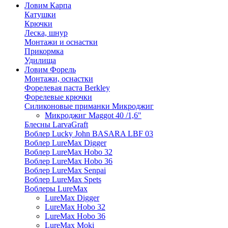
Ловим Карпа
Катушки
Крючки
Леска, шнур
Монтажи и оснастки
Прикормка
Удилища
Ловим Форель
Монтажи, оснастки
Форелевая паста Berkley
Форелевые крючки
Силиконовые приманки Микроджиг
Микроджиг Maggot 40 /1,6"
Блесны LarvaGraft
Воблер Lucky John BASARA LBF 03
Воблер LureMax Digger
Воблер LureMax Hobo 32
Воблер LureMax Hobo 36
Воблер LureMax Senpai
Воблер LureMax Spets
Воблеры LureMax
LureMax Digger
LureMax Hobo 32
LureMax Hobo 36
LureMax Moki