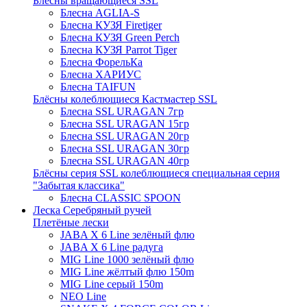
Блёсны вращающиеся SSL
Блесна AGLIA-S
Блесна КУЗЯ Firetiger
Блесна КУЗЯ Green Perch
Блесна КУЗЯ Parrot Tiger
Блесна ФорельКа
Блесна ХАРИУС
Блесна TAIFUN
Блёсны колеблющиеся Кастмастер SSL
Блесна SSL URAGAN 7гр
Блесна SSL URAGAN 15гр
Блесна SSL URAGAN 20гр
Блесна SSL URAGAN 30гр
Блесна SSL URAGAN 40гр
Блёсны серия SSL колеблющиеся специальная серия
"Забытая классика"
Блесна CLASSIC SPOON
Леска Серебряный ручей
Плетёные лески
JABA X 6 Line зелёный флю
JABA X 6 Line радуга
MIG Line 1000 зелёный флю
MIG Line жёлтый флю 150m
MIG Line серый 150m
NEO Line