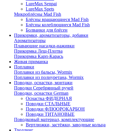
LureMax Senpai
LureMax Spets
Микроблёсны Mad Fish
Блёсны вращающиеся Mad Fish
Блёсны колеблющиеся Mad Fish
Болванки для блёсен
Прикормки, ароматизаторы, добавки
Ароматизаторы
Плавающие насадки-наживки
Прикормка Лещ-Плотва
Прикормка Карп-Карась
Живая приманка
Поплавки
Поплавки из бальсы, Wormix
Поплавки из полиуретана, Wormix
Поводки, оснастки, монтажи
Поводки Серебрянный ручей
Поводки, оснастки German
Оснастка ФИДЕРНАЯ
Поводки СТАЛЬНЫЕ
Поводки ФЛЮОРОКАРБОН
Поводки ТИТАНОВЫЕ
Поводковый материал, комплектующие
Вертлюжки, застёжки, заводные кольца
Троллинг