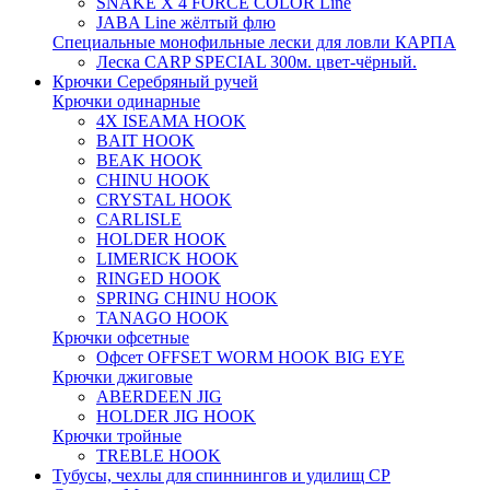
SNAKE X 4 FORCE COLOR Line
JABA Line жёлтый флю
Специальные монофильные лески для ловли КАРПА
Леска CARP SPECIAL 300м. цвет-чёрный.
Крючки Серебряный ручей
Крючки одинарные
4X ISEAMA HOOK
BAIT HOOK
BEAK HOOK
CHINU HOOK
CRYSTAL HOOK
CARLISLE
HOLDER HOOK
LIMERICK HOOK
RINGED HOOK
SPRING CHINU HOOK
TANAGO HOOK
Крючки офсетные
Офсет OFFSET WORM HOOK BIG EYE
Крючки джиговые
ABERDEEN JIG
HOLDER JIG HOOK
Крючки тройные
TREBLE HOOK
Тубусы, чехлы для спиннингов и удилищ СР