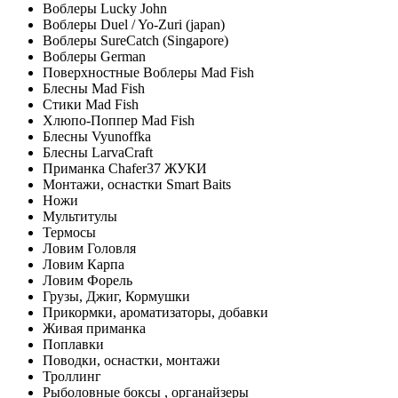
Воблеры Lucky John
Воблеры Duel / Yo-Zuri (japan)
Воблеры SureCatch (Singapore)
Воблеры German
Поверхностные Воблеры Mad Fish
Блесны Mad Fish
Стики Mad Fish
Хлюпо-Поппер Mad Fish
Блесны Vyunoffka
Блесны LarvaCraft
Приманка Chafer37 ЖУКИ
Монтажи, оснастки Smart Baits
Ножи
Мультитулы
Термосы
Ловим Головля
Ловим Карпа
Ловим Форель
Грузы, Джиг, Кормушки
Прикормки, ароматизаторы, добавки
Живая приманка
Поплавки
Поводки, оснастки, монтажи
Троллинг
Рыболовные боксы , органайзеры