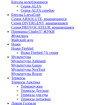
Блесны колеблющиеся
Серия ALFA
Серия ALFA серебро
Блесны LarvaCraft
Серия ABSOLUTE, вращающиеся
Серия DIVERGENT, вращающаяся
Серия PROVOCATEUR. вращающаяся
Приманка Chafer37 ЖУКИ
Жужелица
Майский жук
Ножи
Ножи Firebird
Ножи Firebird 7А серия
Мультитулы
Мультитулы Adimanti
Мультитулы Ganzo
Мультитулы NexTool
Мультитулы Roxon
Термосы
Термосы Арктика
Термокружки
Термосы Детские
Термосы для еды
Термосы питьевые
Ловим Головля