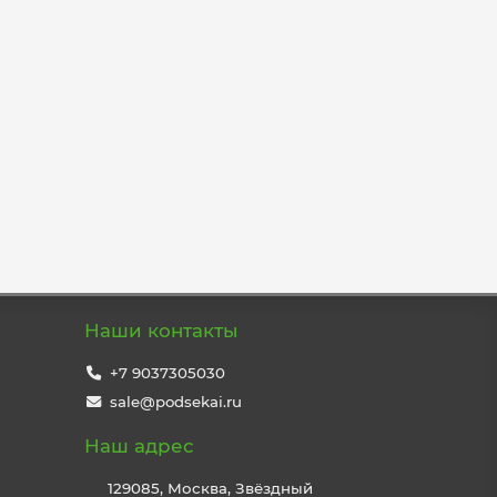
Наши контакты
+7 9037305030
sale@podsekai.ru
Наш адрес
129085, Москва, Звёздный