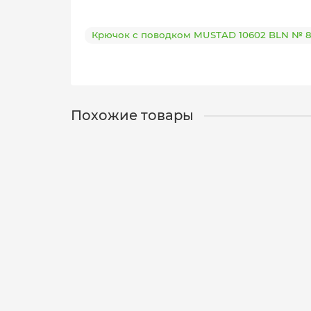
Крючок с поводком MUSTAD 10602 BLN № 8. 
Похожие товары
Крючок с поводком MUSTAD 10602 BLN № 6. nyl
10602-6-0,18-10
0
250 р.