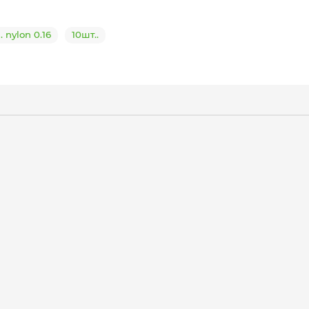
nylon 0.16
10шт..
on 0.18, 10шт.