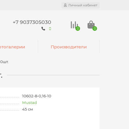
Личный кабинет
+7 9037305030
0
0
тогалерии
Производители
10шт.
.
10602-8-0,16-10
Mustad
45 см