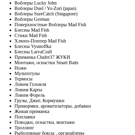
Воблеры Lucky John
Воблеры Duel / Yo-Zuri (japan)
Воблеры SureCatch (Singapore)
Воблеры German
Поверхностные Воблеры Mad Fish
Блесны Mad Fish
Стики Mad Fish
Хлюпо-Поппер Mad Fish
Блесны Vyunoffka
Блесны LarvaCraft
Приманка Chafer37 ЖУКИ
Монтажи, оснастки Smart Baits
Ножи
Мультитулы
Термосы
Ловим Головля
Ловим Карпа
Ловим Форель
Грузы, Джиг, Кормушки
Прикормки, ароматизаторы, добавки
Живая приманка
Поплавки
Поводки, оснастки, монтажи
Троллинг
Рыболовные боксы , органайзеры