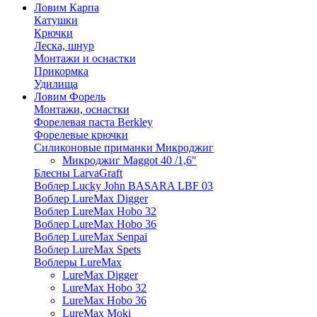
Ловим Карпа
Катушки
Крючки
Леска, шнур
Монтажи и оснастки
Прикормка
Удилища
Ловим Форель
Монтажи, оснастки
Форелевая паста Berkley
Форелевые крючки
Силиконовые приманки Микроджиг
Микроджиг Maggot 40 /1,6"
Блесны LarvaGraft
Воблер Lucky John BASARA LBF 03
Воблер LureMax Digger
Воблер LureMax Hobo 32
Воблер LureMax Hobo 36
Воблер LureMax Senpai
Воблер LureMax Spets
Воблеры LureMax
LureMax Digger
LureMax Hobo 32
LureMax Hobo 36
LureMax Moki