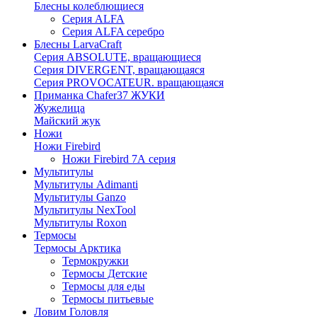
Блесны колеблющиеся
Серия ALFA
Серия ALFA серебро
Блесны LarvaCraft
Серия ABSOLUTE, вращающиеся
Серия DIVERGENT, вращающаяся
Серия PROVOCATEUR. вращающаяся
Приманка Chafer37 ЖУКИ
Жужелица
Майский жук
Ножи
Ножи Firebird
Ножи Firebird 7А серия
Мультитулы
Мультитулы Adimanti
Мультитулы Ganzo
Мультитулы NexTool
Мультитулы Roxon
Термосы
Термосы Арктика
Термокружки
Термосы Детские
Термосы для еды
Термосы питьевые
Ловим Головля