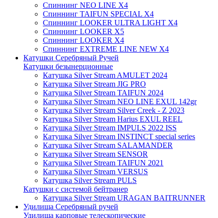
Спиннинг NEO LINE X4
Спиннинг TAIFUN SPECIAL X4
Спиннинг LOOKER ULTRA LIGHT X4
Спиннинг LOOKER X5
Спиннинг LOOKER X4
Спиннинг EXTREME LINE NEW X4
Катушки Серебряный Ручей
Катушки безынерционные
Катушка Silver Stream AMULET 2024
Катушка Silver Stream JIG PRO
Катушка Silver Stream TAIFUN 2024
Катушка Silver Stream NEO LINE EXUL 142gr
Катушка Silver Stream Silver Creek - Z 2023
Катушка Silver Stream Harius EXUL REEL
Катушка Silver Stream IMPULS 2022 ISS
Катушка Silver Stream INSTINCT special series
Катушка Silver Stream SALAMANDER
Катушка Silver Stream SENSOR
Катушка Silver Stream TAIFUN 2021
Катушка Silver Stream VERSUS
Катушка Silver Stream PULS
Катушки с системой бейтранер
Катушка Silver Stream URAGAN BAITRUNNER
Удилища Серебряный ручей
Удилища карповые телескопические