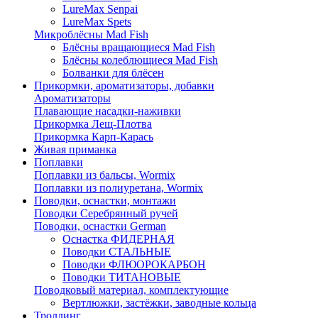
LureMax Senpai
LureMax Spets
Микроблёсны Mad Fish
Блёсны вращающиеся Mad Fish
Блёсны колеблющиеся Mad Fish
Болванки для блёсен
Прикормки, ароматизаторы, добавки
Ароматизаторы
Плавающие насадки-наживки
Прикормка Лещ-Плотва
Прикормка Карп-Карась
Живая приманка
Поплавки
Поплавки из бальсы, Wormix
Поплавки из полиуретана, Wormix
Поводки, оснастки, монтажи
Поводки Серебрянный ручей
Поводки, оснастки German
Оснастка ФИДЕРНАЯ
Поводки СТАЛЬНЫЕ
Поводки ФЛЮОРОКАРБОН
Поводки ТИТАНОВЫЕ
Поводковый материал, комплектующие
Вертлюжки, застёжки, заводные кольца
Троллинг