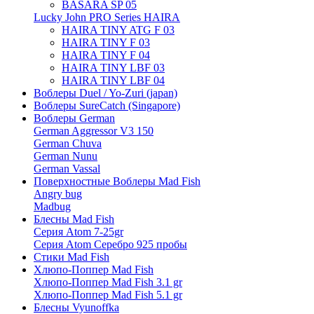
BASARA SP 05
Lucky John PRO Series HAIRA
HAIRA TINY ATG F 03
HAIRA TINY F 03
HAIRA TINY F 04
HAIRA TINY LBF 03
HAIRA TINY LBF 04
Воблеры Duel / Yo-Zuri (japan)
Воблеры SureCatch (Singapore)
Воблеры German
German Aggressor V3 150
German Chuva
German Nunu
German Vassal
Поверхностные Воблеры Mad Fish
Angry bug
Madbug
Блесны Mad Fish
Серия Atom 7-25gr
Серия Atom Серебро 925 пробы
Стики Mad Fish
Хлюпо-Поппер Mad Fish
Хлюпо-Поппер Mad Fish 3.1 gr
Хлюпо-Поппер Mad Fish 5.1 gr
Блесны Vyunoffka