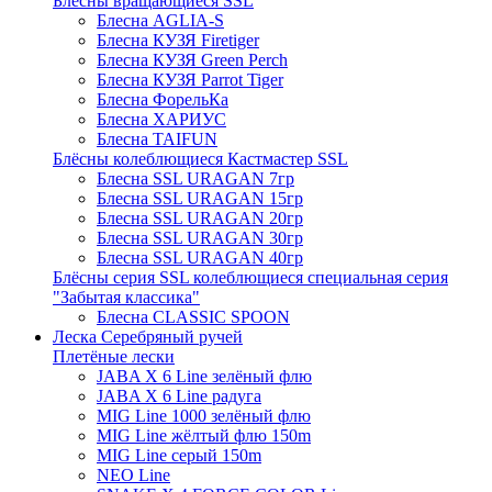
Блёсны вращающиеся SSL
Блесна AGLIA-S
Блесна КУЗЯ Firetiger
Блесна КУЗЯ Green Perch
Блесна КУЗЯ Parrot Tiger
Блесна ФорельКа
Блесна ХАРИУС
Блесна TAIFUN
Блёсны колеблющиеся Кастмастер SSL
Блесна SSL URAGAN 7гр
Блесна SSL URAGAN 15гр
Блесна SSL URAGAN 20гр
Блесна SSL URAGAN 30гр
Блесна SSL URAGAN 40гр
Блёсны серия SSL колеблющиеся специальная серия
"Забытая классика"
Блесна CLASSIC SPOON
Леска Серебряный ручей
Плетёные лески
JABA X 6 Line зелёный флю
JABA X 6 Line радуга
MIG Line 1000 зелёный флю
MIG Line жёлтый флю 150m
MIG Line серый 150m
NEO Line