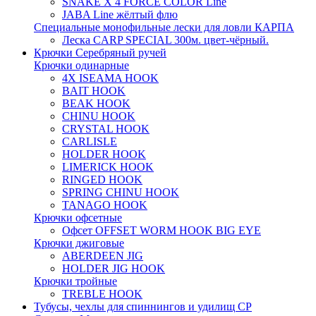
SNAKE X 4 FORCE COLOR Line
JABA Line жёлтый флю
Специальные монофильные лески для ловли КАРПА
Леска CARP SPECIAL 300м. цвет-чёрный.
Крючки Серебряный ручей
Крючки одинарные
4X ISEAMA HOOK
BAIT HOOK
BEAK HOOK
CHINU HOOK
CRYSTAL HOOK
CARLISLE
HOLDER HOOK
LIMERICK HOOK
RINGED HOOK
SPRING CHINU HOOK
TANAGO HOOK
Крючки офсетные
Офсет OFFSET WORM HOOK BIG EYE
Крючки джиговые
ABERDEEN JIG
HOLDER JIG HOOK
Крючки тройные
TREBLE HOOK
Тубусы, чехлы для спиннингов и удилищ СР