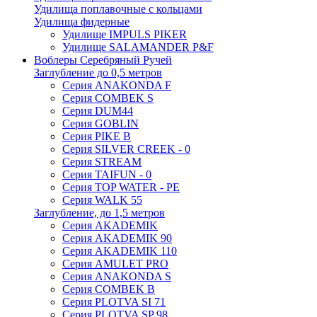
Удилища поплавочные с кольцами
Удилища фидерные
Удилище IMPULS PIKER
Удилище SALAMANDER P&F
Воблеры Серебряный Ручей
Заглубление до 0,5 метров
Серия ANAKONDA F
Серия COMBEK S
Серия DUM44
Серия GOBLIN
Серия PIKE B
Серия SILVER CREEK - 0
Серия STREAM
Серия TAIFUN - 0
Серия TOP WATER - PE
Серия WALK 55
Заглубление, до 1,5 метров
Серия AKADEMIK
Серия AKADEMIK 90
Серия AKADEMIK 110
Серия AMULET PRO
Серия ANAKONDA S
Серия COMBEK B
Серия PLOTVA SI 71
Серия PLOTVA SP 98