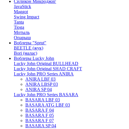
Силикон Микроджиг
JavaStick
Maggot
Swing Impact
Tanta
Tioga
Мотыль
Опарыш
Воблеры "Sprut"
BEETLE (жук)
Bori (малас)
Воблеры Lucky John
Lucky John Original BULLHEAD
Lucky John Original SHAD CRAFT
Lucky John PRO Series ANIRA
ANIRA LBF 03
ANIRA LBSP 03
ANIRA SP 04
Lucky John PRO Series BASARA
BASARA LBF 03
BASARA ATG LBF 03
BASARA F 04
BASARA F 05
BASARA F 07
BASARA SP 04