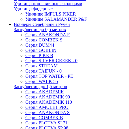
Удилища поплавочные с кольцами
Удилища фидерные
Удилище IMPULS PIKER
Удилище SALAMANDER P&F
Воблеры Серебряный Ручей
Заглубление до 0,5 метров
Серия ANAKONDA F
Серия COMBEK S
Серия DUM44
Серия GOBLIN
Серия PIKE B
Серия SILVER CREEK - 0
Серия STREAM
Серия TAIFUN - 0
Серия TOP WATER - PE
Серия WALK 55
Заглубление, до 1,5 метров
Серия AKADEMIK
Серия AKADEMIK 90
Серия AKADEMIK 110
Серия AMULET PRO
Серия ANAKONDA S
Серия COMBEK B
Серия PLOTVA SI 71
Серия PLOTVA SP 98