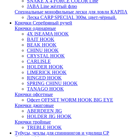
SNAKE X 4 FORCE COLOR Line
JABA Line жёлтый флю
Специальные монофильные лески для ловли КАРПА
Леска CARP SPECIAL 300м. цвет-чёрный.
Крючки Серебряный ручей
Крючки одинарные
4X ISEAMA HOOK
BAIT HOOK
BEAK HOOK
CHINU HOOK
CRYSTAL HOOK
CARLISLE
HOLDER HOOK
LIMERICK HOOK
RINGED HOOK
SPRING CHINU HOOK
TANAGO HOOK
Крючки офсетные
Офсет OFFSET WORM HOOK BIG EYE
Крючки джиговые
ABERDEEN JIG
HOLDER JIG HOOK
Крючки тройные
TREBLE HOOK
Тубусы, чехлы для спиннингов и удилищ СР