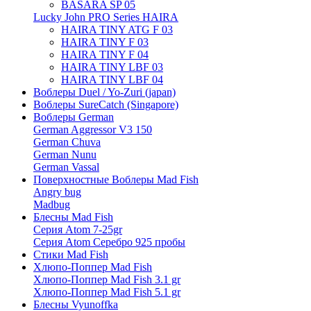
BASARA SP 05
Lucky John PRO Series HAIRA
HAIRA TINY ATG F 03
HAIRA TINY F 03
HAIRA TINY F 04
HAIRA TINY LBF 03
HAIRA TINY LBF 04
Воблеры Duel / Yo-Zuri (japan)
Воблеры SureCatch (Singapore)
Воблеры German
German Aggressor V3 150
German Chuva
German Nunu
German Vassal
Поверхностные Воблеры Mad Fish
Angry bug
Madbug
Блесны Mad Fish
Серия Atom 7-25gr
Серия Atom Серебро 925 пробы
Стики Mad Fish
Хлюпо-Поппер Mad Fish
Хлюпо-Поппер Mad Fish 3.1 gr
Хлюпо-Поппер Mad Fish 5.1 gr
Блесны Vyunoffka