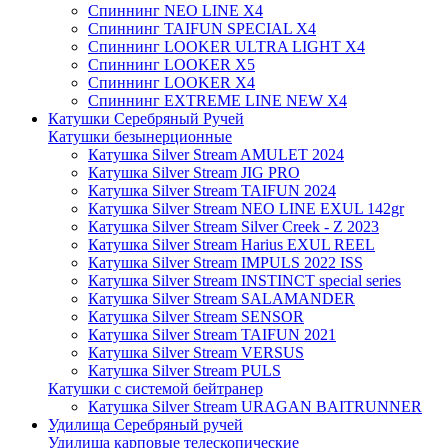
Спиннинг NEO LINE X4
Спиннинг TAIFUN SPECIAL X4
Спиннинг LOOKER ULTRA LIGHT X4
Спиннинг LOOKER X5
Спиннинг LOOKER X4
Спиннинг EXTREME LINE NEW X4
Катушки Серебряный Ручей
Катушки безынерционные
Катушка Silver Stream AMULET 2024
Катушка Silver Stream JIG PRO
Катушка Silver Stream TAIFUN 2024
Катушка Silver Stream NEO LINE EXUL 142gr
Катушка Silver Stream Silver Creek - Z 2023
Катушка Silver Stream Harius EXUL REEL
Катушка Silver Stream IMPULS 2022 ISS
Катушка Silver Stream INSTINCT special series
Катушка Silver Stream SALAMANDER
Катушка Silver Stream SENSOR
Катушка Silver Stream TAIFUN 2021
Катушка Silver Stream VERSUS
Катушка Silver Stream PULS
Катушки с системой бейтранер
Катушка Silver Stream URAGAN BAITRUNNER
Удилища Серебряный ручей
Удилища карповые телескопические