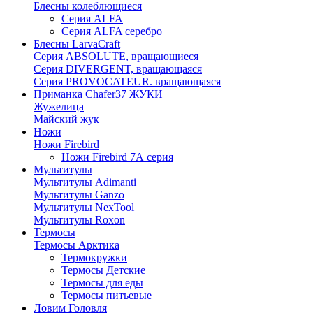
Блесны колеблющиеся
Серия ALFA
Серия ALFA серебро
Блесны LarvaCraft
Серия ABSOLUTE, вращающиеся
Серия DIVERGENT, вращающаяся
Серия PROVOCATEUR. вращающаяся
Приманка Chafer37 ЖУКИ
Жужелица
Майский жук
Ножи
Ножи Firebird
Ножи Firebird 7А серия
Мультитулы
Мультитулы Adimanti
Мультитулы Ganzo
Мультитулы NexTool
Мультитулы Roxon
Термосы
Термосы Арктика
Термокружки
Термосы Детские
Термосы для еды
Термосы питьевые
Ловим Головля