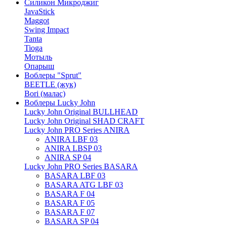
Силикон Микроджиг
JavaStick
Maggot
Swing Impact
Tanta
Tioga
Мотыль
Опарыш
Воблеры "Sprut"
BEETLE (жук)
Bori (малас)
Воблеры Lucky John
Lucky John Original BULLHEAD
Lucky John Original SHAD CRAFT
Lucky John PRO Series ANIRA
ANIRA LBF 03
ANIRA LBSP 03
ANIRA SP 04
Lucky John PRO Series BASARA
BASARA LBF 03
BASARA ATG LBF 03
BASARA F 04
BASARA F 05
BASARA F 07
BASARA SP 04