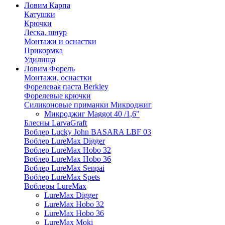
Ловим Карпа
Катушки
Крючки
Леска, шнур
Монтажи и оснастки
Прикормка
Удилища
Ловим Форель
Монтажи, оснастки
Форелевая паста Berkley
Форелевые крючки
Силиконовые приманки Микроджиг
Микроджиг Maggot 40 /1,6"
Блесны LarvaGraft
Воблер Lucky John BASARA LBF 03
Воблер LureMax Digger
Воблер LureMax Hobo 32
Воблер LureMax Hobo 36
Воблер LureMax Senpai
Воблер LureMax Spets
Воблеры LureMax
LureMax Digger
LureMax Hobo 32
LureMax Hobo 36
LureMax Moki