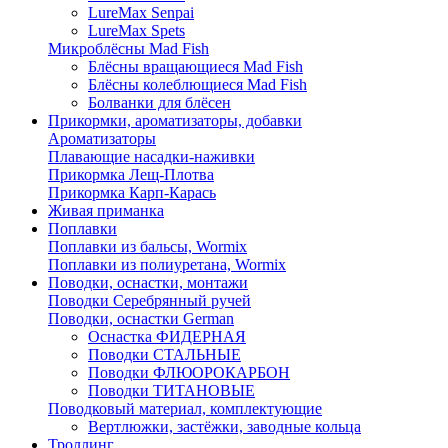
LureMax Senpai
LureMax Spets
Микроблёсны Mad Fish
Блёсны вращающиеся Mad Fish
Блёсны колеблющиеся Mad Fish
Болванки для блёсен
Прикормки, ароматизаторы, добавки
Ароматизаторы
Плавающие насадки-наживки
Прикормка Лещ-Плотва
Прикормка Карп-Карась
Живая приманка
Поплавки
Поплавки из бальсы, Wormix
Поплавки из полиуретана, Wormix
Поводки, оснастки, монтажи
Поводки Серебрянный ручей
Поводки, оснастки German
Оснастка ФИДЕРНАЯ
Поводки СТАЛЬНЫЕ
Поводки ФЛЮОРОКАРБОН
Поводки ТИТАНОВЫЕ
Поводковый материал, комплектующие
Вертлюжки, застёжки, заводные кольца
Троллинг