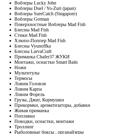
Воблеры Lucky John
Воблеры Duel / Yo-Zuri (japan)
Воблеры SureCatch (Singapore)
Воблеры German
Поверхностные Воблеры Mad Fish
Блесны Mad Fish
Стики Mad Fish
Хлюпо-Поппер Mad Fish
Блесны Vyunoffka
Блесны LarvaCraft
Приманка Chafer37 ЖУКИ
Монтажи, оснастки Smart Baits
Ножи
Мультитулы
Термосы
Ловим Головля
Ловим Карпа
Ловим Форель
Грузы, Джиг, Кормушки
Прикормки, ароматизаторы, добавки
Живая приманка
Поплавки
Поводки, оснастки, монтажи
Троллинг
Рыболовные боксы , органайзеры