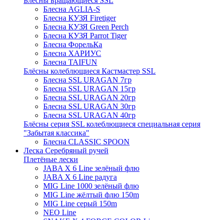
Блёсны вращающиеся SSL
Блесна AGLIA-S
Блесна КУЗЯ Firetiger
Блесна КУЗЯ Green Perch
Блесна КУЗЯ Parrot Tiger
Блесна ФорельКа
Блесна ХАРИУС
Блесна TAIFUN
Блёсны колеблющиеся Кастмастер SSL
Блесна SSL URAGAN 7гр
Блесна SSL URAGAN 15гр
Блесна SSL URAGAN 20гр
Блесна SSL URAGAN 30гр
Блесна SSL URAGAN 40гр
Блёсны серия SSL колеблющиеся специальная серия
"Забытая классика"
Блесна CLASSIC SPOON
Леска Серебряный ручей
Плетёные лески
JABA X 6 Line зелёный флю
JABA X 6 Line радуга
MIG Line 1000 зелёный флю
MIG Line жёлтый флю 150m
MIG Line серый 150m
NEO Line