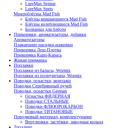
LureMax Senpai
LureMax Spets
Микроблёсны Mad Fish
Блёсны вращающиеся Mad Fish
Блёсны колеблющиеся Mad Fish
Болванки для блёсен
Прикормки, ароматизаторы, добавки
Ароматизаторы
Плавающие насадки-наживки
Прикормка Лещ-Плотва
Прикормка Карп-Карась
Живая приманка
Поплавки
Поплавки из бальсы, Wormix
Поплавки из полиуретана, Wormix
Поводки, оснастки, монтажи
Поводки Серебрянный ручей
Поводки, оснастки German
Оснастка ФИДЕРНАЯ
Поводки СТАЛЬНЫЕ
Поводки ФЛЮОРОКАРБОН
Поводки ТИТАНОВЫЕ
Поводковый материал, комплектующие
Вертлюжки, застёжки, заводные кольца
Троллинг