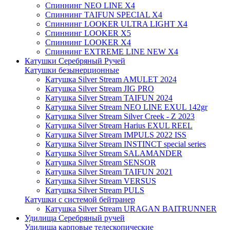
Спиннинг NEO LINE X4
Спиннинг TAIFUN SPECIAL X4
Спиннинг LOOKER ULTRA LIGHT X4
Спиннинг LOOKER X5
Спиннинг LOOKER X4
Спиннинг EXTREME LINE NEW X4
Катушки Серебряный Ручей
Катушки безынерционные
Катушка Silver Stream AMULET 2024
Катушка Silver Stream JIG PRO
Катушка Silver Stream TAIFUN 2024
Катушка Silver Stream NEO LINE EXUL 142gr
Катушка Silver Stream Silver Creek - Z 2023
Катушка Silver Stream Harius EXUL REEL
Катушка Silver Stream IMPULS 2022 ISS
Катушка Silver Stream INSTINCT special series
Катушка Silver Stream SALAMANDER
Катушка Silver Stream SENSOR
Катушка Silver Stream TAIFUN 2021
Катушка Silver Stream VERSUS
Катушка Silver Stream PULS
Катушки с системой бейтранер
Катушка Silver Stream URAGAN BAITRUNNER
Удилища Серебряный ручей
Удилища карповые телескопические