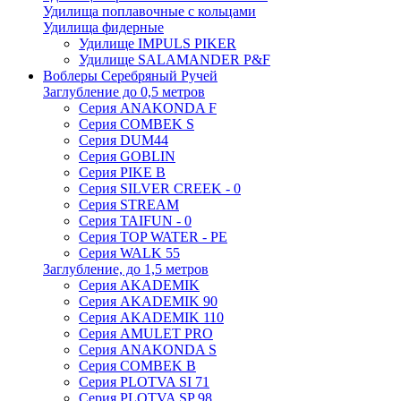
Удилища поплавочные с кольцами
Удилища фидерные
Удилище IMPULS PIKER
Удилище SALAMANDER P&F
Воблеры Серебряный Ручей
Заглубление до 0,5 метров
Серия ANAKONDA F
Серия COMBEK S
Серия DUM44
Серия GOBLIN
Серия PIKE B
Серия SILVER CREEK - 0
Серия STREAM
Серия TAIFUN - 0
Серия TOP WATER - PE
Серия WALK 55
Заглубление, до 1,5 метров
Серия AKADEMIK
Серия AKADEMIK 90
Серия AKADEMIK 110
Серия AMULET PRO
Серия ANAKONDA S
Серия COMBEK B
Серия PLOTVA SI 71
Серия PLOTVA SP 98