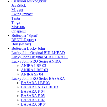
Силикон Микроджиг
JavaStick
Maggot
Swing Impact
Tanta
Tioga
Мотыль
Опарыш
Воблеры "Sprut"
BEETLE (жук)
Bori (малас)
Воблеры Lucky John
Lucky John Original BULLHEAD
Lucky John Original SHAD CRAFT
Lucky John PRO Series ANIRA
ANIRA LBF 03
ANIRA LBSP 03
ANIRA SP 04
Lucky John PRO Series BASARA
BASARA LBF 03
BASARA ATG LBF 03
BASARA F 04
BASARA F 05
BASARA F 07
BASARA SP 04