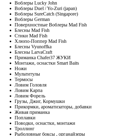
Воблеры Lucky John
Воблеры Duel / Yo-Zuri (japan)
Воблеры SureCatch (Singapore)
Воблеры German
Поверхностные Воблеры Mad Fish
Блесны Mad Fish
Стики Mad Fish
Хлюпо-Поппер Mad Fish
Блесны Vyunoffka
Блесны LarvaCraft
Приманка Chafer37 ЖУКИ
Монтажи, оснастки Smart Baits
Ножи
Мультитулы
Термосы
Ловим Головля
Ловим Карпа
Ловим Форель
Грузы, Джиг, Кормушки
Прикормки, ароматизаторы, добавки
Живая приманка
Поплавки
Поводки, оснастки, монтажи
Троллинг
Рыболовные боксы , органайзеры