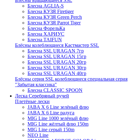
Блёсны вращающиеся SSL
Блесна AGLIA-S
Блесна КУЗЯ Firetiger
Блесна КУЗЯ Green Perch
Блесна КУЗЯ Parrot Tiger
Блесна ФорельКа
Блесна ХАРИУС
Блесна TAIFUN
Блёсны колеблющиеся Кастмастер SSL
Блесна SSL URAGAN 7гр
Блесна SSL URAGAN 15гр
Блесна SSL URAGAN 20гр
Блесна SSL URAGAN 30гр
Блесна SSL URAGAN 40гр
Блёсны серия SSL колеблющиеся специальная серия
"Забытая классика"
Блесна CLASSIC SPOON
Леска Серебряный ручей
Плетёные лески
JABA X 6 Line зелёный флю
JABA X 6 Line радуга
MIG Line 1000 зелёный флю
MIG Line жёлтый флю 150m
MIG Line серый 150m
NEO Line