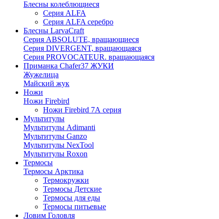
Блесны колеблющиеся
Серия ALFA
Серия ALFA серебро
Блесны LarvaCraft
Серия ABSOLUTE, вращающиеся
Серия DIVERGENT, вращающаяся
Серия PROVOCATEUR. вращающаяся
Приманка Chafer37 ЖУКИ
Жужелица
Майский жук
Ножи
Ножи Firebird
Ножи Firebird 7А серия
Мультитулы
Мультитулы Adimanti
Мультитулы Ganzo
Мультитулы NexTool
Мультитулы Roxon
Термосы
Термосы Арктика
Термокружки
Термосы Детские
Термосы для еды
Термосы питьевые
Ловим Головля