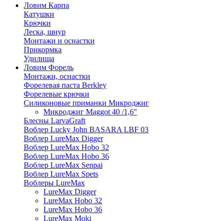
Ловим Карпа
Катушки
Крючки
Леска, шнур
Монтажи и оснастки
Прикормка
Удилища
Ловим Форель
Монтажи, оснастки
Форелевая паста Berkley
Форелевые крючки
Силиконовые приманки Микроджиг
Микроджиг Maggot 40 /1,6"
Блесны LarvaGraft
Воблер Lucky John BASARA LBF 03
Воблер LureMax Digger
Воблер LureMax Hobo 32
Воблер LureMax Hobo 36
Воблер LureMax Senpai
Воблер LureMax Spets
Воблеры LureMax
LureMax Digger
LureMax Hobo 32
LureMax Hobo 36
LureMax Moki