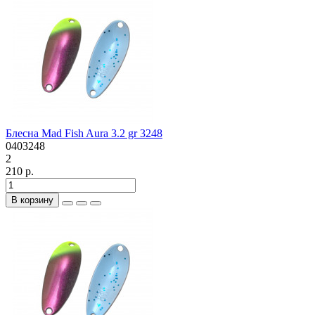
Блесна Mad Fish Aura 3.2 gr 3248
0403248
2
210 р.
В корзину