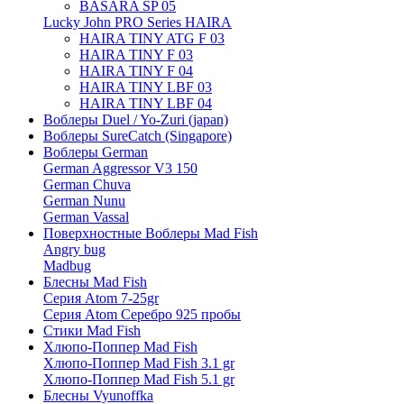
BASARA SP 05
Lucky John PRO Series HAIRA
HAIRA TINY ATG F 03
HAIRA TINY F 03
HAIRA TINY F 04
HAIRA TINY LBF 03
HAIRA TINY LBF 04
Воблеры Duel / Yo-Zuri (japan)
Воблеры SureCatch (Singapore)
Воблеры German
German Aggressor V3 150
German Chuva
German Nunu
German Vassal
Поверхностные Воблеры Mad Fish
Angry bug
Madbug
Блесны Mad Fish
Серия Atom 7-25gr
Серия Atom Серебро 925 пробы
Стики Mad Fish
Хлюпо-Поппер Mad Fish
Хлюпо-Поппер Mad Fish 3.1 gr
Хлюпо-Поппер Mad Fish 5.1 gr
Блесны Vyunoffka