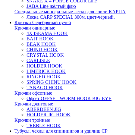
SNAKE X 4 FORCE COLOR Line
JABA Line жёлтый флю
Специальные монофильные лески для ловли КАРПА
Леска CARP SPECIAL 300м. цвет-чёрный.
Крючки Серебряный ручей
Крючки одинарные
4X ISEAMA HOOK
BAIT HOOK
BEAK HOOK
CHINU HOOK
CRYSTAL HOOK
CARLISLE
HOLDER HOOK
LIMERICK HOOK
RINGED HOOK
SPRING CHINU HOOK
TANAGO HOOK
Крючки офсетные
Офсет OFFSET WORM HOOK BIG EYE
Крючки джиговые
ABERDEEN JIG
HOLDER JIG HOOK
Крючки тройные
TREBLE HOOK
Тубусы, чехлы для спиннингов и удилищ СР