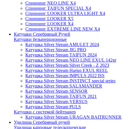
Спиннинг NEO LINE X4
Спиннинг TAIFUN SPECIAL X4
Спиннинг LOOKER ULTRA LIGHT X4
Спиннинг LOOKER X5
Спиннинг LOOKER X4
Спиннинг EXTREME LINE NEW X4
Катушки Серебряный Ручей
Катушки безынерционные
Катушка Silver Stream AMULET 2024
Катушка Silver Stream JIG PRO
Катушка Silver Stream TAIFUN 2024
Катушка Silver Stream NEO LINE EXUL 142gr
Катушка Silver Stream Silver Creek - Z 2023
Катушка Silver Stream Harius EXUL REEL
Катушка Silver Stream IMPULS 2022 ISS
Катушка Silver Stream INSTINCT special series
Катушка Silver Stream SALAMANDER
Катушка Silver Stream SENSOR
Катушка Silver Stream TAIFUN 2021
Катушка Silver Stream VERSUS
Катушка Silver Stream PULS
Катушки с системой бейтранер
Катушка Silver Stream URAGAN BAITRUNNER
Удилища Серебряный ручей
Удилища карповые телескопические