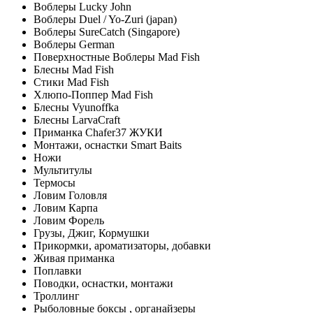
Воблеры Lucky John
Воблеры Duel / Yo-Zuri (japan)
Воблеры SureCatch (Singapore)
Воблеры German
Поверхностные Воблеры Mad Fish
Блесны Mad Fish
Стики Mad Fish
Хлюпо-Поппер Mad Fish
Блесны Vyunoffka
Блесны LarvaCraft
Приманка Chafer37 ЖУКИ
Монтажи, оснастки Smart Baits
Ножи
Мультитулы
Термосы
Ловим Головля
Ловим Карпа
Ловим Форель
Грузы, Джиг, Кормушки
Прикормки, ароматизаторы, добавки
Живая приманка
Поплавки
Поводки, оснастки, монтажи
Троллинг
Рыболовные боксы , органайзеры