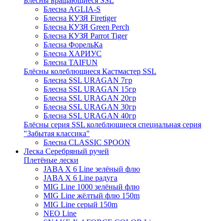
Блёсны вращающиеся SSL
Блесна AGLIA-S
Блесна КУЗЯ Firetiger
Блесна КУЗЯ Green Perch
Блесна КУЗЯ Parrot Tiger
Блесна ФорельКа
Блесна ХАРИУС
Блесна TAIFUN
Блёсны колеблющиеся Кастмастер SSL
Блесна SSL URAGAN 7гр
Блесна SSL URAGAN 15гр
Блесна SSL URAGAN 20гр
Блесна SSL URAGAN 30гр
Блесна SSL URAGAN 40гр
Блёсны серия SSL колеблющиеся специальная серия
"Забытая классика"
Блесна CLASSIC SPOON
Леска Серебряный ручей
Плетёные лески
JABA X 6 Line зелёный флю
JABA X 6 Line радуга
MIG Line 1000 зелёный флю
MIG Line жёлтый флю 150m
MIG Line серый 150m
NEO Line