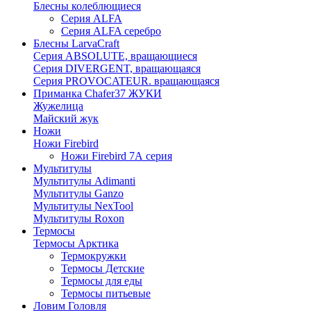
Блесны колеблющиеся
Серия ALFA
Серия ALFA серебро
Блесны LarvaCraft
Серия ABSOLUTE, вращающиеся
Серия DIVERGENT, вращающаяся
Серия PROVOCATEUR. вращающаяся
Приманка Chafer37 ЖУКИ
Жужелица
Майский жук
Ножи
Ножи Firebird
Ножи Firebird 7А серия
Мультитулы
Мультитулы Adimanti
Мультитулы Ganzo
Мультитулы NexTool
Мультитулы Roxon
Термосы
Термосы Арктика
Термокружки
Термосы Детские
Термосы для еды
Термосы питьевые
Ловим Головля