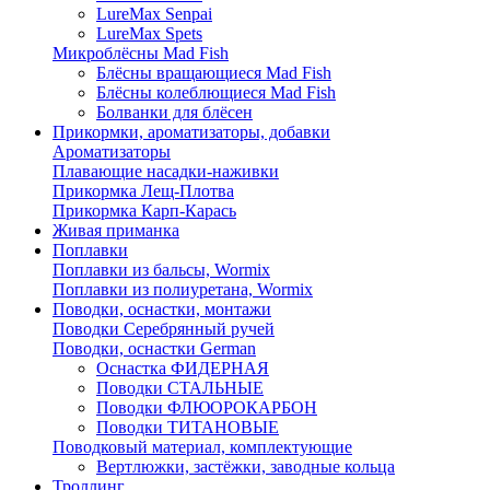
LureMax Senpai
LureMax Spets
Микроблёсны Mad Fish
Блёсны вращающиеся Mad Fish
Блёсны колеблющиеся Mad Fish
Болванки для блёсен
Прикормки, ароматизаторы, добавки
Ароматизаторы
Плавающие насадки-наживки
Прикормка Лещ-Плотва
Прикормка Карп-Карась
Живая приманка
Поплавки
Поплавки из бальсы, Wormix
Поплавки из полиуретана, Wormix
Поводки, оснастки, монтажи
Поводки Серебрянный ручей
Поводки, оснастки German
Оснастка ФИДЕРНАЯ
Поводки СТАЛЬНЫЕ
Поводки ФЛЮОРОКАРБОН
Поводки ТИТАНОВЫЕ
Поводковый материал, комплектующие
Вертлюжки, застёжки, заводные кольца
Троллинг