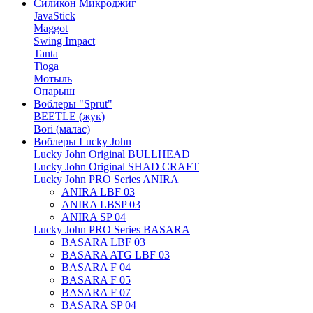
Силикон Микроджиг
JavaStick
Maggot
Swing Impact
Tanta
Tioga
Мотыль
Опарыш
Воблеры "Sprut"
BEETLE (жук)
Bori (малас)
Воблеры Lucky John
Lucky John Original BULLHEAD
Lucky John Original SHAD CRAFT
Lucky John PRO Series ANIRA
ANIRA LBF 03
ANIRA LBSP 03
ANIRA SP 04
Lucky John PRO Series BASARA
BASARA LBF 03
BASARA ATG LBF 03
BASARA F 04
BASARA F 05
BASARA F 07
BASARA SP 04