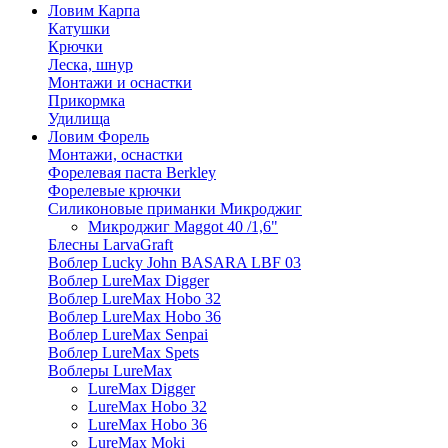
Ловим Карпа
Катушки
Крючки
Леска, шнур
Монтажи и оснастки
Прикормка
Удилища
Ловим Форель
Монтажи, оснастки
Форелевая паста Berkley
Форелевые крючки
Силиконовые приманки Микроджиг
Микроджиг Maggot 40 /1,6"
Блесны LarvaGraft
Воблер Lucky John BASARA LBF 03
Воблер LureMax Digger
Воблер LureMax Hobo 32
Воблер LureMax Hobo 36
Воблер LureMax Senpai
Воблер LureMax Spets
Воблеры LureMax
LureMax Digger
LureMax Hobo 32
LureMax Hobo 36
LureMax Moki