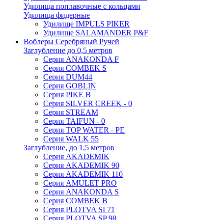
Удилища поплавочные с кольцами
Удилища фидерные
Удилище IMPULS PIKER
Удилище SALAMANDER P&F
Воблеры Серебряный Ручей
Заглубление до 0,5 метров
Серия ANAKONDA F
Серия COMBEK S
Серия DUM44
Серия GOBLIN
Серия PIKE B
Серия SILVER CREEK - 0
Серия STREAM
Серия TAIFUN - 0
Серия TOP WATER - PE
Серия WALK 55
Заглубление, до 1,5 метров
Серия AKADEMIK
Серия AKADEMIK 90
Серия AKADEMIK 110
Серия AMULET PRO
Серия ANAKONDA S
Серия COMBEK B
Серия PLOTVA SI 71
Серия PLOTVA SP 98