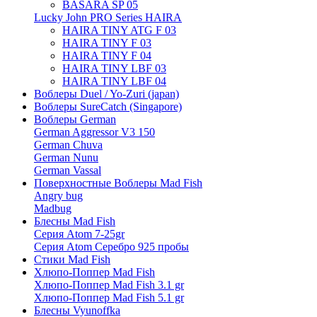
BASARA SP 05
Lucky John PRO Series HAIRA
HAIRA TINY ATG F 03
HAIRA TINY F 03
HAIRA TINY F 04
HAIRA TINY LBF 03
HAIRA TINY LBF 04
Воблеры Duel / Yo-Zuri (japan)
Воблеры SureCatch (Singapore)
Воблеры German
German Aggressor V3 150
German Chuva
German Nunu
German Vassal
Поверхностные Воблеры Mad Fish
Angry bug
Madbug
Блесны Mad Fish
Серия Atom 7-25gr
Серия Atom Серебро 925 пробы
Стики Mad Fish
Хлюпо-Поппер Mad Fish
Хлюпо-Поппер Mad Fish 3.1 gr
Хлюпо-Поппер Mad Fish 5.1 gr
Блесны Vyunoffka