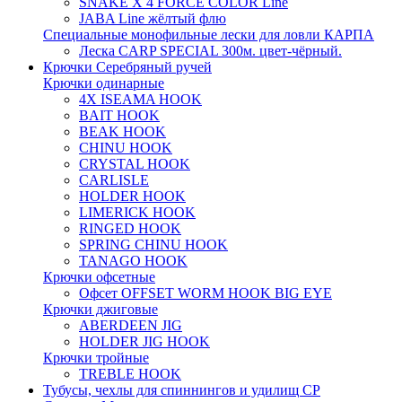
SNAKE X 4 FORCE COLOR Line
JABA Line жёлтый флю
Специальные монофильные лески для ловли КАРПА
Леска CARP SPECIAL 300м. цвет-чёрный.
Крючки Серебряный ручей
Крючки одинарные
4X ISEAMA HOOK
BAIT HOOK
BEAK HOOK
CHINU HOOK
CRYSTAL HOOK
CARLISLE
HOLDER HOOK
LIMERICK HOOK
RINGED HOOK
SPRING CHINU HOOK
TANAGO HOOK
Крючки офсетные
Офсет OFFSET WORM HOOK BIG EYE
Крючки джиговые
ABERDEEN JIG
HOLDER JIG HOOK
Крючки тройные
TREBLE HOOK
Тубусы, чехлы для спиннингов и удилищ СР