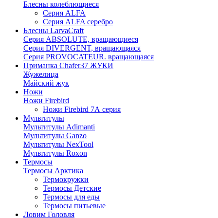
Блесны колеблющиеся
Серия ALFA
Серия ALFA серебро
Блесны LarvaCraft
Серия ABSOLUTE, вращающиеся
Серия DIVERGENT, вращающаяся
Серия PROVOCATEUR. вращающаяся
Приманка Chafer37 ЖУКИ
Жужелица
Майский жук
Ножи
Ножи Firebird
Ножи Firebird 7А серия
Мультитулы
Мультитулы Adimanti
Мультитулы Ganzo
Мультитулы NexTool
Мультитулы Roxon
Термосы
Термосы Арктика
Термокружки
Термосы Детские
Термосы для еды
Термосы питьевые
Ловим Головля