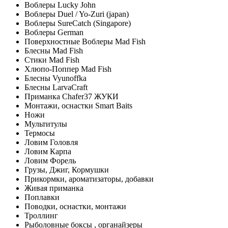
Воблеры Lucky John
Воблеры Duel / Yo-Zuri (japan)
Воблеры SureCatch (Singapore)
Воблеры German
Поверхностные Воблеры Mad Fish
Блесны Mad Fish
Стики Mad Fish
Хлюпо-Поппер Mad Fish
Блесны Vyunoffka
Блесны LarvaCraft
Приманка Chafer37 ЖУКИ
Монтажи, оснастки Smart Baits
Ножи
Мультитулы
Термосы
Ловим Головля
Ловим Карпа
Ловим Форель
Грузы, Джиг, Кормушки
Прикормки, ароматизаторы, добавки
Живая приманка
Поплавки
Поводки, оснастки, монтажи
Троллинг
Рыболовные боксы , органайзеры