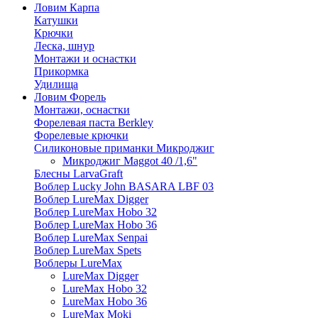
Ловим Карпа
Катушки
Крючки
Леска, шнур
Монтажи и оснастки
Прикормка
Удилища
Ловим Форель
Монтажи, оснастки
Форелевая паста Berkley
Форелевые крючки
Силиконовые приманки Микроджиг
Микроджиг Maggot 40 /1,6"
Блесны LarvaGraft
Воблер Lucky John BASARA LBF 03
Воблер LureMax Digger
Воблер LureMax Hobo 32
Воблер LureMax Hobo 36
Воблер LureMax Senpai
Воблер LureMax Spets
Воблеры LureMax
LureMax Digger
LureMax Hobo 32
LureMax Hobo 36
LureMax Moki