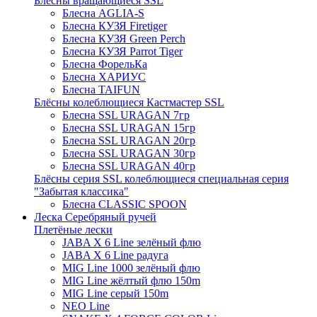
Блёсны вращающиеся SSL
Блесна AGLIA-S
Блесна КУЗЯ Firetiger
Блесна КУЗЯ Green Perch
Блесна КУЗЯ Parrot Tiger
Блесна ФорельКа
Блесна ХАРИУС
Блесна TAIFUN
Блёсны колеблющиеся Кастмастер SSL
Блесна SSL URAGAN 7гр
Блесна SSL URAGAN 15гр
Блесна SSL URAGAN 20гр
Блесна SSL URAGAN 30гр
Блесна SSL URAGAN 40гр
Блёсны серия SSL колеблющиеся специальная серия
"Забытая классика"
Блесна CLASSIC SPOON
Леска Серебряный ручей
Плетёные лески
JABA X 6 Line зелёный флю
JABA X 6 Line радуга
MIG Line 1000 зелёный флю
MIG Line жёлтый флю 150m
MIG Line серый 150m
NEO Line