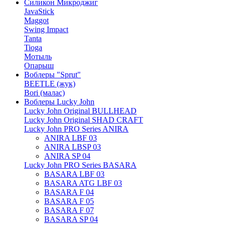
Силикон Микроджиг
JavaStick
Maggot
Swing Impact
Tanta
Tioga
Мотыль
Опарыш
Воблеры "Sprut"
BEETLE (жук)
Bori (малас)
Воблеры Lucky John
Lucky John Original BULLHEAD
Lucky John Original SHAD CRAFT
Lucky John PRO Series ANIRA
ANIRA LBF 03
ANIRA LBSP 03
ANIRA SP 04
Lucky John PRO Series BASARA
BASARA LBF 03
BASARA ATG LBF 03
BASARA F 04
BASARA F 05
BASARA F 07
BASARA SP 04