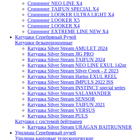
Спиннинг NEO LINE X4
Спиннинг TAIFUN SPECIAL X4
Спиннинг LOOKER ULTRA LIGHT X4
Спиннинг LOOKER X5
Спиннинг LOOKER X4
Спиннинг EXTREME LINE NEW X4
Катушки Серебряный Ручей
Катушки безынерционные
Катушка Silver Stream AMULET 2024
Катушка Silver Stream JIG PRO
Катушка Silver Stream TAIFUN 2024
Катушка Silver Stream NEO LINE EXUL 142gr
Катушка Silver Stream Silver Creek - Z 2023
Катушка Silver Stream Harius EXUL REEL
Катушка Silver Stream IMPULS 2022 ISS
Катушка Silver Stream INSTINCT special series
Катушка Silver Stream SALAMANDER
Катушка Silver Stream SENSOR
Катушка Silver Stream TAIFUN 2021
Катушка Silver Stream VERSUS
Катушка Silver Stream PULS
Катушки с системой бейтранер
Катушка Silver Stream URAGAN BAITRUNNER
Удилища Серебряный ручей
Удилища карповые телескопические