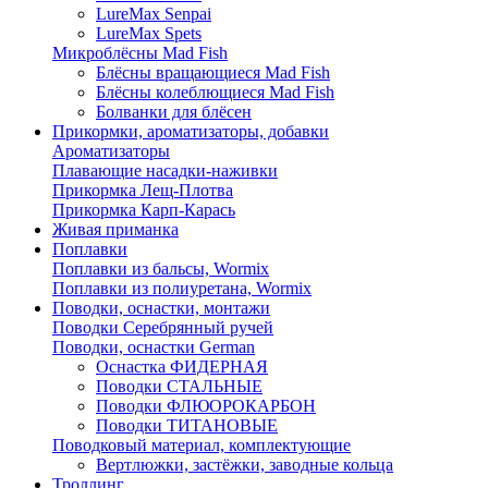
LureMax Senpai
LureMax Spets
Микроблёсны Mad Fish
Блёсны вращающиеся Mad Fish
Блёсны колеблющиеся Mad Fish
Болванки для блёсен
Прикормки, ароматизаторы, добавки
Ароматизаторы
Плавающие насадки-наживки
Прикормка Лещ-Плотва
Прикормка Карп-Карась
Живая приманка
Поплавки
Поплавки из бальсы, Wormix
Поплавки из полиуретана, Wormix
Поводки, оснастки, монтажи
Поводки Серебрянный ручей
Поводки, оснастки German
Оснастка ФИДЕРНАЯ
Поводки СТАЛЬНЫЕ
Поводки ФЛЮОРОКАРБОН
Поводки ТИТАНОВЫЕ
Поводковый материал, комплектующие
Вертлюжки, застёжки, заводные кольца
Троллинг