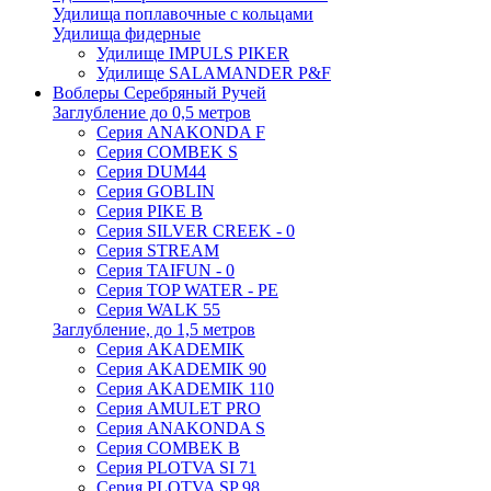
Удилища поплавочные с кольцами
Удилища фидерные
Удилище IMPULS PIKER
Удилище SALAMANDER P&F
Воблеры Серебряный Ручей
Заглубление до 0,5 метров
Серия ANAKONDA F
Серия COMBEK S
Серия DUM44
Серия GOBLIN
Серия PIKE B
Серия SILVER CREEK - 0
Серия STREAM
Серия TAIFUN - 0
Серия TOP WATER - PE
Серия WALK 55
Заглубление, до 1,5 метров
Серия AKADEMIK
Серия AKADEMIK 90
Серия AKADEMIK 110
Серия AMULET PRO
Серия ANAKONDA S
Серия COMBEK B
Серия PLOTVA SI 71
Серия PLOTVA SP 98