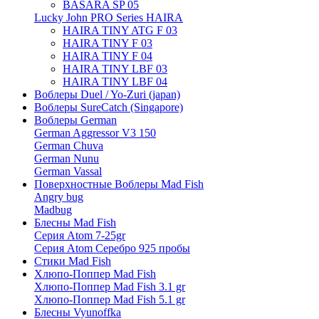
BASARA SP 05
Lucky John PRO Series HAIRA
HAIRA TINY ATG F 03
HAIRA TINY F 03
HAIRA TINY F 04
HAIRA TINY LBF 03
HAIRA TINY LBF 04
Воблеры Duel / Yo-Zuri (japan)
Воблеры SureCatch (Singapore)
Воблеры German
German Aggressor V3 150
German Chuva
German Nunu
German Vassal
Поверхностные Воблеры Mad Fish
Angry bug
Madbug
Блесны Mad Fish
Серия Atom 7-25gr
Серия Atom Серебро 925 пробы
Стики Mad Fish
Хлюпо-Поппер Mad Fish
Хлюпо-Поппер Mad Fish 3.1 gr
Хлюпо-Поппер Mad Fish 5.1 gr
Блесны Vyunoffka