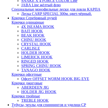
SNAKE X 4 FORCE COLOR Line
JABA Line жёлтый флю
Специальные монофильные лески для ловли КАРПА
Леска CARP SPECIAL 300м. цвет-чёрный.
Крючки Серебряный ручей
Крючки одинарные
4X ISEAMA HOOK
BAIT HOOK
BEAK HOOK
CHINU HOOK
CRYSTAL HOOK
CARLISLE
HOLDER HOOK
LIMERICK HOOK
RINGED HOOK
SPRING CHINU HOOK
TANAGO HOOK
Крючки офсетные
Офсет OFFSET WORM HOOK BIG EYE
Крючки джиговые
ABERDEEN JIG
HOLDER JIG HOOK
Крючки тройные
TREBLE HOOK
Тубусы, чехлы для спиннингов и удилищ СР