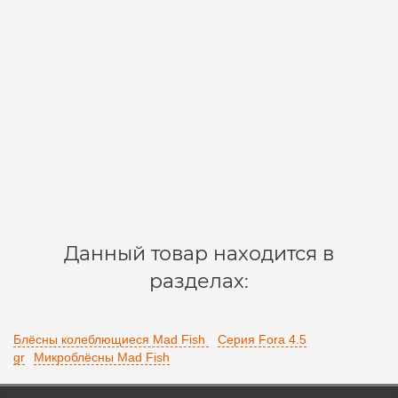
Блесна Fora 4.5 gr 4512
1804512
3
260 р.
В корзину
Данный товар находится в
разделах:
Блёсны колеблющиеся Mad Fish
Серия Fora 4.5
gr
Микроблёсны Mad Fish