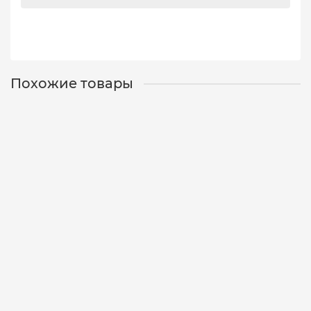
Похожие товары
Блесна Fora 4.5 gr 4508
1804508
2
260 р.
В корзину