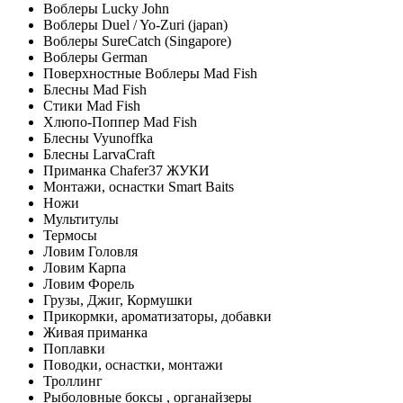
Воблеры Lucky John
Воблеры Duel / Yo-Zuri (japan)
Воблеры SureCatch (Singapore)
Воблеры German
Поверхностные Воблеры Mad Fish
Блесны Mad Fish
Стики Mad Fish
Хлюпо-Поппер Mad Fish
Блесны Vyunoffka
Блесны LarvaCraft
Приманка Chafer37 ЖУКИ
Монтажи, оснастки Smart Baits
Ножи
Мультитулы
Термосы
Ловим Головля
Ловим Карпа
Ловим Форель
Грузы, Джиг, Кормушки
Прикормки, ароматизаторы, добавки
Живая приманка
Поплавки
Поводки, оснастки, монтажи
Троллинг
Рыболовные боксы , органайзеры