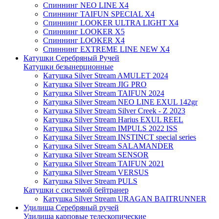
Спиннинг NEO LINE X4
Спиннинг TAIFUN SPECIAL X4
Спиннинг LOOKER ULTRA LIGHT X4
Спиннинг LOOKER X5
Спиннинг LOOKER X4
Спиннинг EXTREME LINE NEW X4
Катушки Серебряный Ручей
Катушки безынерционные
Катушка Silver Stream AMULET 2024
Катушка Silver Stream JIG PRO
Катушка Silver Stream TAIFUN 2024
Катушка Silver Stream NEO LINE EXUL 142gr
Катушка Silver Stream Silver Creek - Z 2023
Катушка Silver Stream Harius EXUL REEL
Катушка Silver Stream IMPULS 2022 ISS
Катушка Silver Stream INSTINCT special series
Катушка Silver Stream SALAMANDER
Катушка Silver Stream SENSOR
Катушка Silver Stream TAIFUN 2021
Катушка Silver Stream VERSUS
Катушка Silver Stream PULS
Катушки с системой бейтранер
Катушка Silver Stream URAGAN BAITRUNNER
Удилища Серебряный ручей
Удилища карповые телескопические