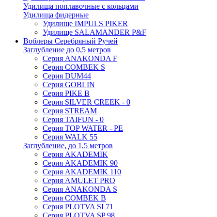
Удилища поплавочные с кольцами
Удилища фидерные
Удилище IMPULS PIKER
Удилище SALAMANDER P&F
Воблеры Серебряный Ручей
Заглубление до 0,5 метров
Серия ANAKONDA F
Серия COMBEK S
Серия DUM44
Серия GOBLIN
Серия PIKE B
Серия SILVER CREEK - 0
Серия STREAM
Серия TAIFUN - 0
Серия TOP WATER - PE
Серия WALK 55
Заглубление, до 1,5 метров
Серия AKADEMIK
Серия AKADEMIK 90
Серия AKADEMIK 110
Серия AMULET PRO
Серия ANAKONDA S
Серия COMBEK B
Серия PLOTVA SI 71
Серия PLOTVA SP 98