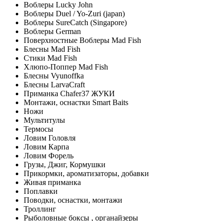
Воблеры Lucky John
Воблеры Duel / Yo-Zuri (japan)
Воблеры SureCatch (Singapore)
Воблеры German
Поверхностные Воблеры Mad Fish
Блесны Mad Fish
Стики Mad Fish
Хлюпо-Поппер Mad Fish
Блесны Vyunoffka
Блесны LarvaCraft
Приманка Chafer37 ЖУКИ
Монтажи, оснастки Smart Baits
Ножи
Мультитулы
Термосы
Ловим Головля
Ловим Карпа
Ловим Форель
Грузы, Джиг, Кормушки
Прикормки, ароматизаторы, добавки
Живая приманка
Поплавки
Поводки, оснастки, монтажи
Троллинг
Рыболовные боксы , органайзеры