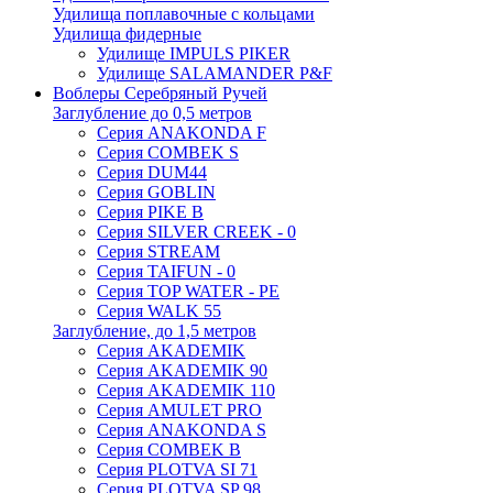
Удилища поплавочные с кольцами
Удилища фидерные
Удилище IMPULS PIKER
Удилище SALAMANDER P&F
Воблеры Серебряный Ручей
Заглубление до 0,5 метров
Серия ANAKONDA F
Серия COMBEK S
Серия DUM44
Серия GOBLIN
Серия PIKE B
Серия SILVER CREEK - 0
Серия STREAM
Серия TAIFUN - 0
Серия TOP WATER - PE
Серия WALK 55
Заглубление, до 1,5 метров
Серия AKADEMIK
Серия AKADEMIK 90
Серия AKADEMIK 110
Серия AMULET PRO
Серия ANAKONDA S
Серия COMBEK B
Серия PLOTVA SI 71
Серия PLOTVA SP 98