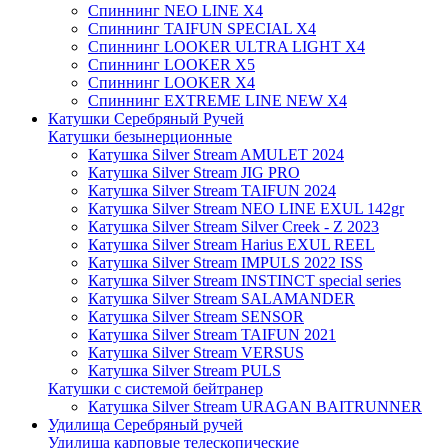
Спиннинг NEO LINE X4
Спиннинг TAIFUN SPECIAL X4
Спиннинг LOOKER ULTRA LIGHT X4
Спиннинг LOOKER X5
Спиннинг LOOKER X4
Спиннинг EXTREME LINE NEW X4
Катушки Серебряный Ручей
Катушки безынерционные
Катушка Silver Stream AMULET 2024
Катушка Silver Stream JIG PRO
Катушка Silver Stream TAIFUN 2024
Катушка Silver Stream NEO LINE EXUL 142gr
Катушка Silver Stream Silver Creek - Z 2023
Катушка Silver Stream Harius EXUL REEL
Катушка Silver Stream IMPULS 2022 ISS
Катушка Silver Stream INSTINCT special series
Катушка Silver Stream SALAMANDER
Катушка Silver Stream SENSOR
Катушка Silver Stream TAIFUN 2021
Катушка Silver Stream VERSUS
Катушка Silver Stream PULS
Катушки с системой бейтранер
Катушка Silver Stream URAGAN BAITRUNNER
Удилища Серебряный ручей
Удилища карповые телескопические