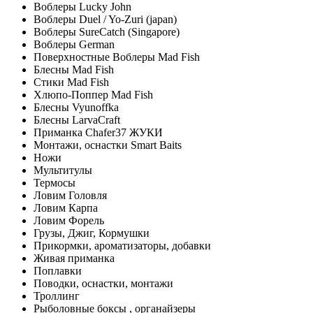
Воблеры Lucky John
Воблеры Duel / Yo-Zuri (japan)
Воблеры SureCatch (Singapore)
Воблеры German
Поверхностные Воблеры Mad Fish
Блесны Mad Fish
Стики Mad Fish
Хлюпо-Поппер Mad Fish
Блесны Vyunoffka
Блесны LarvaCraft
Приманка Chafer37 ЖУКИ
Монтажи, оснастки Smart Baits
Ножи
Мультитулы
Термосы
Ловим Головля
Ловим Карпа
Ловим Форель
Грузы, Джиг, Кормушки
Прикормки, ароматизаторы, добавки
Живая приманка
Поплавки
Поводки, оснастки, монтажи
Троллинг
Рыболовные боксы , органайзеры