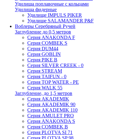
Удилища поплавочные с кольцами
Удилища фидерные
Удилище IMPULS PIKER
Удилище SALAMANDER P&F
Воблеры Серебряный Ручей
Заглубление до 0,5 метров
Серия ANAKONDA F
Серия COMBEK S
Серия DUM44
Серия GOBLIN
Серия PIKE B
Серия SILVER CREEK - 0
Серия STREAM
Серия TAIFUN - 0
Серия TOP WATER - PE
Серия WALK 55
Заглубление, до 1,5 метров
Серия AKADEMIK
Серия AKADEMIK 90
Серия AKADEMIK 110
Серия AMULET PRO
Серия ANAKONDA S
Серия COMBEK B
Серия PLOTVA SI 71
Серия PLOTVA SP 98