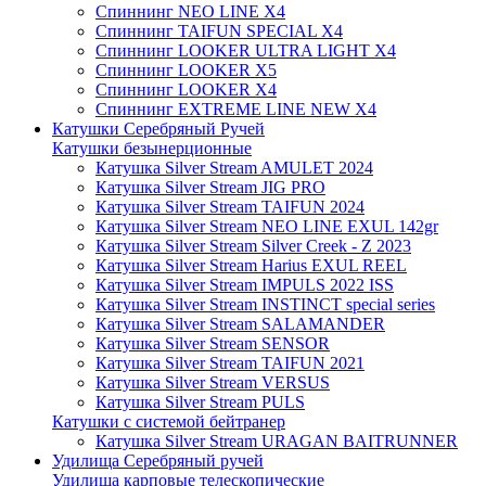
Спиннинг NEO LINE X4
Спиннинг TAIFUN SPECIAL X4
Спиннинг LOOKER ULTRA LIGHT X4
Спиннинг LOOKER X5
Спиннинг LOOKER X4
Спиннинг EXTREME LINE NEW X4
Катушки Серебряный Ручей
Катушки безынерционные
Катушка Silver Stream AMULET 2024
Катушка Silver Stream JIG PRO
Катушка Silver Stream TAIFUN 2024
Катушка Silver Stream NEO LINE EXUL 142gr
Катушка Silver Stream Silver Creek - Z 2023
Катушка Silver Stream Harius EXUL REEL
Катушка Silver Stream IMPULS 2022 ISS
Катушка Silver Stream INSTINCT special series
Катушка Silver Stream SALAMANDER
Катушка Silver Stream SENSOR
Катушка Silver Stream TAIFUN 2021
Катушка Silver Stream VERSUS
Катушка Silver Stream PULS
Катушки с системой бейтранер
Катушка Silver Stream URAGAN BAITRUNNER
Удилища Серебряный ручей
Удилища карповые телескопические