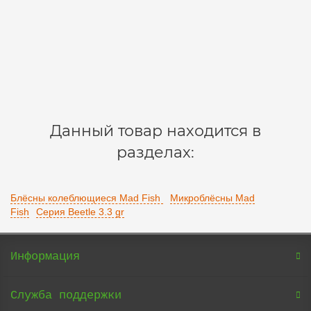
210 р.
В корзину
Данный товар находится в
разделах:
Блёсны колеблющиеся Mad Fish
Микроблёсны Mad
Fish
Серия Beetle 3.3 gr
Информация
Служба поддержки