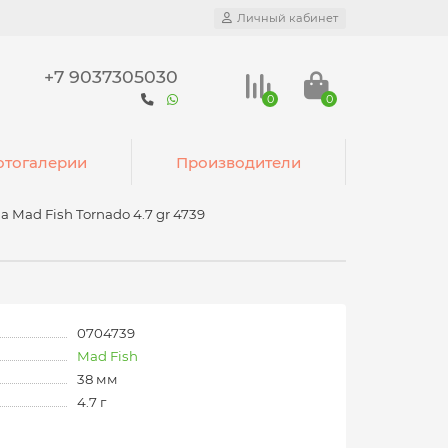
Личный кабинет
+7 9037305030
0
0
тогалерии
Производители
а Mad Fish Tornado 4.7 gr 4739
0704739
Mad Fish
38 мм
4.7 г