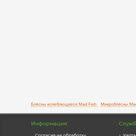
Блесна Mad Fish Tornado 3.0 gr 3037
0703037
1
350 р.
В корзину
Блёсны колеблющиеся Mad Fish
Микроблёсны Mad
Информация
Служб
Согласие на обработку
Карта