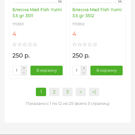
Блесна Mad Fish Yumi
Блесна Mad Fish Yumi
3.5 gr 3511
3.5 gr 3512
1703511
1703512
4
4
250 р.
250 р.
В корзину
В корзину
1
2
3
>
>|
Показано с 1 по 12 из 25 (всего 3 страниц)